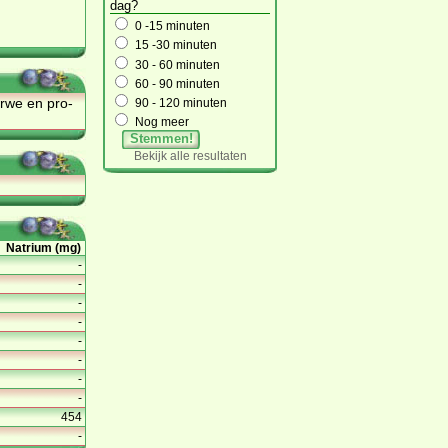
dag?
0 -15 minuten
15 -30 minuten
30 - 60 minuten
60 - 90 minuten
ar­we en pro­
90 - 120 minuten
Nog meer
Stemmen!
Bekijk alle resultaten
Natrium (mg)
-
-
-
-
-
-
-
-
454
-