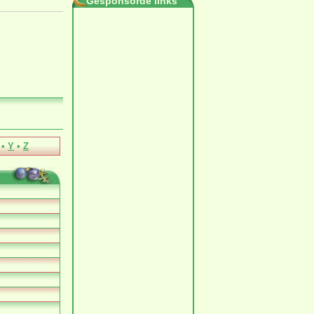
Gesponsorde links
•
Y
•
Z