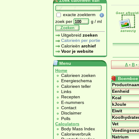
Zoek calorieën van
exacte zoekterm
zoek per
g / ml
Zoeken
Uitgebreid
zoeken
Calorieën per portie
Calorieën
archief
Voor je website
Menu
A
•
B
•
Home
Calorieen zoeken
Boemboe 
Energieschema
Productnaa
Calorieen teller
Eenheid
Links
Recepten
Kcal
E-nummers
kJoule
Contact
Eiwit
Disclaimer
Koolhydrate
Polls
Vet
Calculators
Body Mass Index
Voedingsvez
Calorieverbruik
Natrium