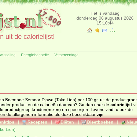
Het is vandaag
donderdag 06 augustus 2026
15:10:44
uit de calorielijst!
fwisseling
Energiebehoefte
Vetpercentage
van Boemboe Semoor Djawa (Toko Lien) per 100 gr. uit de productgroe
 specerijen. Zoekt u een ander product en de calorieën daarvan? Ga dan naar de
calorielijst
vo
ten uit de productgroep
kruiden(mixen) en specerijen
. Tevens vindt u ook de
 en de allergenen informatie als deze beschikbaar zijn.
anktips
|
Recepten
|
Diëten
|
Dieetboeken
|
Nieu
ko Lien)