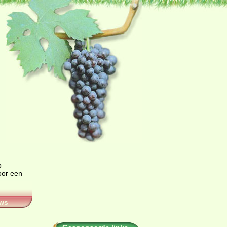
p
or een
ws