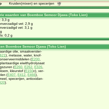
p
Kruiden(mixen) en specerijen
orie waarden van Boemboe Semoor Djawa (Toko Lien)
: 3,3 g
nverzadigd vet: 2,9 g
verzadigd vet: 3,1 g
 g
s: 0,2 g
ten Boemboe Semoor Djawa (Toko Lien)
­aar­di­ge olie, smaak­ver­ster­
621
), me­las­se, wa­ter, knof­
on­ser­veer­mid­de­len (
E200
,
 plant­aar­di­ge ei­wit­hy­dro­ly­saat
gs­zu­ren (
E260
,
E262
,
E326
,
­bloem, kleur­stof (
E150
c), ver­
­len (
E407
,
E412
,
E466
),
meel, spe­ce­rij­en, an­ti­oxi­dan­
320
).