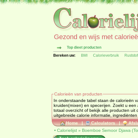
Gezond en wijs met calorieën 
Top dieet producten
Bereken uw:
BMI
Calorieverbruik
Ruststo
Calorieën van producten
In onderstaande tabel staan de calorieën 
kruiden(mixen) en
totaal overzicht of bekijk alle produc
uitgebreide calorie informatie, ingrediënten
Home
|
Calculators
|
Afsl
•
Calorielijst
»
Boemboe Semoor Djawa (To