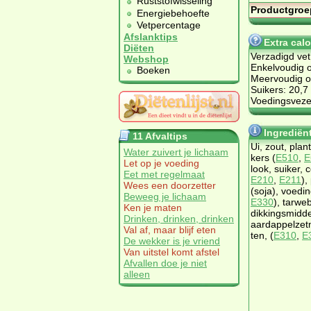
Ruststofwisseling
Productgroe
Energiebehoefte
Vetpercentage
Afslanktips
Extra cal
Diëten
Verzadigd vet
Webshop
Enkelvoudig o
Boeken
Meervoudig on
Suikers: 20,7
Voedingsvezel
Ingrediën
11 Afvaltips
Ui, zout, plant
Water zuivert je lichaam
kers (
E510
,
E
Let op je voeding
look, sui­ker, c
Eet met regelmaat
E210
,
E211
),
Wees een doorzetter
(so­ja), voe­din
Beweeg je lichaam
E330
), tar­we
Ken je maten
dik­kings­mid­de
Drinken, drinken, drinken
aard­ap­pel­zet­
Val af, maar blijf eten
ten, (
E310
,
E
De wekker is je vriend
Van uitstel komt afstel
Afvallen doe je niet
alleen