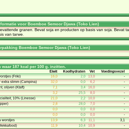
informatie voor Boemboe Semoor Djawa (Toko Lien)
be­vat­ten­de gra­nen. Be­vat so­ja en pro­duc­ten op ba­sis van so­ja. Be­vat t
sis van tar­we.
erpakking Boemboe Semoor Djawa (Toko Lien)
waar 187 kcal per 100 g. inzitten.
Eiwit
Koolhydraten
Vet
Voedingsvezel
rstjes (Friki)
16,0
2,0
13,0
-
r extra slimm (Campina)
32,0
0,0
6,2
-
t, olijven (Ktaft)
7,1
3,4
16,0
-
3,2
25,5
8,0
-
ialiteit, 10% (Linesse)
21,0
2,2
10,0
-
pper)
2,8
28,0
7,0
-
0,0
0,0
0,0
-
0,0
0,0
0,0
-
 worstjes
13,9
6,3
11,1
3,1
Mekkafood)
11,9
10,4
10,9
-