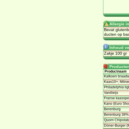
Allergie 
Be­vat glu­ten­
duc­ten op ba­
Inhoud v
Zakje 100 gr
Producten 
Productnaam
Kalkoen braadwo
Kaas10+, Milne
Philadelphia ligh
Vanilleijs
Franse kaasspec
Kano (Euro Sho
Berenburg
Berenburg 38%
Quorn Chipolata
Döner-Burger (