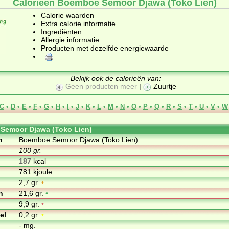
Calorieën Boemboe Semoor Djawa (Toko Lien)
Calorie waarden
Extra calorie informatie
Ingrediënten
Allergie informatie
Producten met dezelfde energiewaarde
Bekijk ook de calorieën van:
Geen producten meer
|
Zuurtje
C
•
D
•
E
•
F
•
G
•
H
•
I
•
J
•
K
•
L
•
M
•
N
•
O
•
P
•
Q
•
R
•
S
•
T
•
U
•
V
•
W
Semoor Djawa (Toko Lien)
m
Boemboe Semoor Djawa (Toko Lien)
100 gr.
187
kcal
781 kjoule
2,7 gr.
•
n
21,6 gr.
•
9,9 gr.
•
el
0,2 gr.
•
- mg.