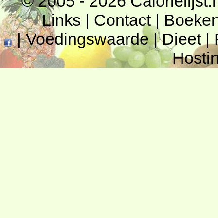
© 2005 - 2026
Calorielijst.
Links
|
Contact
|
Boeke
|
Voedingswaarde
|
Dieet
|
Hosti