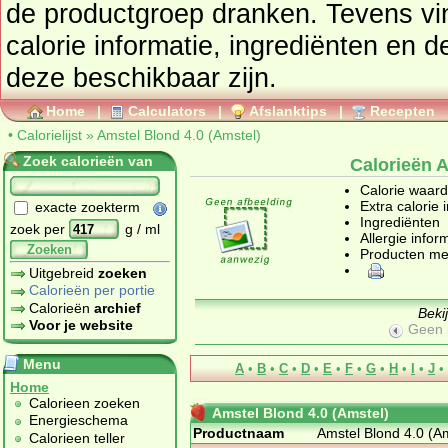
de productgroep
dranken
. Tevens vindt u ook de uitgebreide
calorie informatie, ingrediënten en d
deze beschikbaar zijn.
Home
|
Calculators
|
Afslanktips
|
Recepten
•
Calorielijst
»
Amstel Blond 4.0 (Amstel)
Zoek calorieën van
Calorieën A
Calorie waar
Extra calorie 
exacte zoekterm
Ingrediënten
zoek per
g / ml
Allergie infor
Zoeken
Producten me
Uitgebreid
zoeken
Calorieën per portie
Calorieën
archief
Beki
Voor je website
Geen 
Menu
A
•
B
•
C
•
D
•
E
•
F
•
G
•
H
•
I
•
J
•
Home
Calorieen zoeken
Amstel Blond 4.0 (Amstel)
Energieschema
Productnaam
Amstel Blond 4.0 (A
Calorieen teller