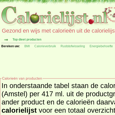
Gezond en wijs met calorieën uit de calorielijs
Top dieet producten
Bereken uw:
BMI
Calorieverbruik
Ruststofwisseling
Energiebehoefte
Calorieën van producten
In onderstaande tabel staan de calo
(Amstel) per 417 ml. uit de productgroep dra
ander product en de calorieën daar
calorielijst
voor een totaal overzicht of bekijk alle producten u