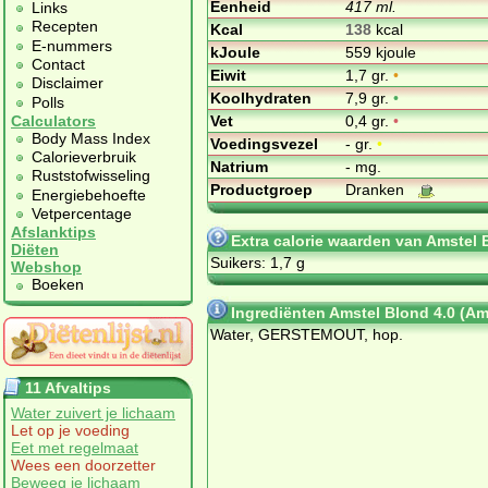
Eenheid
417 ml.
Links
Recepten
Kcal
138
kcal
E-nummers
kJoule
559 kjoule
Contact
Eiwit
1,7 gr.
•
Disclaimer
Koolhydraten
7,9 gr.
•
Polls
Vet
0,4 gr.
•
Calculators
Body Mass Index
Voedingsvezel
- gr.
•
Calorieverbruik
Natrium
- mg.
Ruststofwisseling
Productgroep
Dranken
Energiebehoefte
Vetpercentage
Afslanktips
Extra calorie waarden van Amstel 
Diëten
Suikers: 1,7 g
Webshop
Boeken
Ingrediënten Amstel Blond 4.0 (Am
Wa­ter, GERS­TE­MOUT, hop.
11 Afvaltips
Water zuivert je lichaam
Let op je voeding
Eet met regelmaat
Wees een doorzetter
Beweeg je lichaam