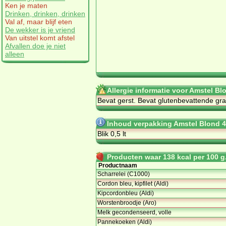
Ken je maten
Drinken, drinken, drinken
Val af, maar blijf eten
De wekker is je vriend
Van uitstel komt afstel
Afvallen doe je niet
alleen
Allergie informatie voor Amstel Bl
Be­vat gerst. Be­vat glu­ten­be­vat­ten­de gr
Inhoud verpakking Amstel Blond 4
Blik 0,5 lt
Producten waar 138 kcal per 100 g.
Productnaam
Scharrelei (C1000)
Cordon bleu, kipfilet (Aldi)
Kipcordonbleu (Aldi)
Worstenbroodje (Aro)
Melk gecondenseerd, volle
Pannekoeken (Aldi)