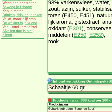
93% var­kens­vlees, wa­ter,
Wees een doorzetter
Beweeg je lichaam
zout, azijn, sui­ker, sta­bi­li­s
Ken je maten
to­ren (E450, E451), na­tuur
Drinken, drinken, drinken
Val af, maar blijf eten
lijk aro­ma, gist­ex­tract, an­ti
De wekker is je vriend
Van uitstel komt afstel
oxi­dant (
E301
), con­ser­vee
Afvallen doe je niet
mid­de­len (
E250
,
E252
),
alleen
rook.
Inhoud verpakking Ontbijtspek (S
Schaaltje 60 gr
Producten waar 308 kcal per 100 g.
Productnaam
Gehakt, gebraden (Super de Boer)