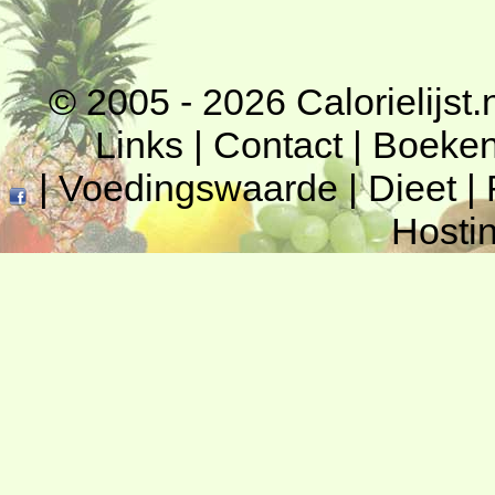
© 2005 - 2026
Calorielijst.
Links
|
Contact
|
Boeke
|
Voedingswaarde
|
Dieet
|
Hosti