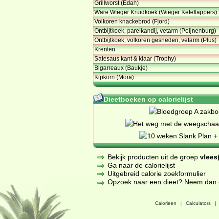
Grillworst (Edah)
Ware Wieger Kruidkoek (Wieger Ketellappers)
Volkoren knackebrod (Fjord)
Ontbijtkoek, parelkandij, vetarm (Peijnenburg)
Ontbijtkoek, volkoren gesneden, vetarm (Plus)
Krenten
Satesaus kant & klaar (Trophy)
Bigarreaux (Baukje)
Kipkorn (Mora)
Dieetboeken op calorielijst
Bekijk producten uit de groep
vlees(
Ga naar de calorielijst
Uitgebreid calorie zoekformulier
Opzoek naar een dieet? Neem dan een
Calorieen
|
Calculators
|