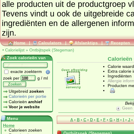
alle producten uit de productgroep
v
Tevens vindt u ook de uitgebreide cal
ingrediënten en de allergenen infor
zijn.
Home
|
Calculators
|
Afslanktips
|
Recepten
•
Calorielijst
»
Ontbijtspek (Stegeman)
Zoek calorieën van
Calorieën
Calorie waar
Extra calorie 
exacte zoekterm
Ingrediënten
zoek per
g / ml
Allergie infor
Zoeken
Producten me
Uitgebreid
zoeken
Calorieën per portie
Calorieën
archief
Beki
Voor je website
Geen 
Menu
A
•
B
•
C
•
D
•
E
•
F
•
G
•
H
•
I
•
J
•
Home
Calorieen zoeken
Ontbijtspek (Stegeman)