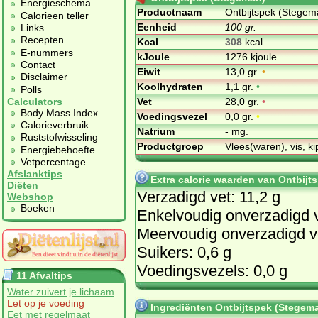
Energieschema
Productnaam
Ontbijtspek (Stegem
Calorieen teller
Eenheid
100 gr.
Links
Recepten
Kcal
308
kcal
E-nummers
kJoule
1276 kjoule
Contact
Eiwit
13,0 gr.
•
Disclaimer
Koolhydraten
1,1 gr.
•
Polls
Vet
28,0 gr.
•
Calculators
Body Mass Index
Voedingsvezel
0,0 gr.
•
Calorieverbruik
Natrium
- mg.
Ruststofwisseling
Productgroep
Vlees(waren), vis, ki
Energiebehoefte
Vetpercentage
Afslanktips
Extra calorie waarden van Ontbijt
Diëten
Verzadigd vet: 11,2 g
Webshop
Boeken
Enkelvoudig onverzadigd v
Meervoudig onverzadigd ve
Suikers: 0,6 g
Voedingsvezels: 0,0 g
11 Afvaltips
Water zuivert je lichaam
Let op je voeding
Ingrediënten Ontbijtspek (Stegem
Eet met regelmaat