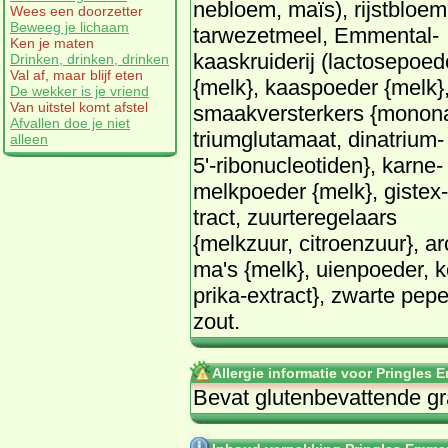
ne­bloem, ma­ïs), rijst­bloem
Wees een doorzetter
Beweeg je lichaam
tar­wezet­meel, Em­men­tal­
Ken je maten
kaas­krui­de­rij (lac­to­se­poe­
Drinken, drinken, drinken
Val af, maar blijf eten
{melk}, kaaspoe­der {melk}
De wekker is je vriend
Van uitstel komt afstel
smaak­ver­ster­kers {mo­n­o­n
Afvallen doe je niet
tri­um­glu­ta­maat, di­na­tri­um-
alleen
5'-ri­bo­nu­cle­o­ti­den}, kar­ne­
melkpoe­der {melk}, gist­ex­
tract, zuur­te­re­ge­laars
{melkzuur, ci­troen­zuur}, ar
ma's {melk}, ui­en­poe­der, ko
pri­ka-ex­tract}, zwar­te pe­pe
zout.
Allergie informatie voor Pringles 
Be­vat glu­ten­be­vat­ten­de 