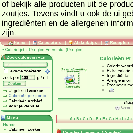
of bekijk alle producten uit de prod
zoutjes
. Tevens vindt u ook de uitgebreide calorie informatie,
ingrediënten en de allergenen infor
zijn.
Home
|
Calculators
|
Afslanktips
|
Recepten
•
Calorielijst
»
Pringles Emmental (Pringles)
Zoek calorieën van
Calorieën Pr
Calorie waar
Extra calorie 
exacte zoekterm
Ingrediënten
zoek per
g / ml
Allergie infor
Zoeken
Producten me
Uitgebreid
zoeken
Calorieën per portie
Calorieën
archief
Beki
Voor je website
Geen 
Menu
A
•
B
•
C
•
D
•
E
•
F
•
G
•
H
•
I
•
J
•
Home
Calorieen zoeken
Pringles Emmental (Pringles)