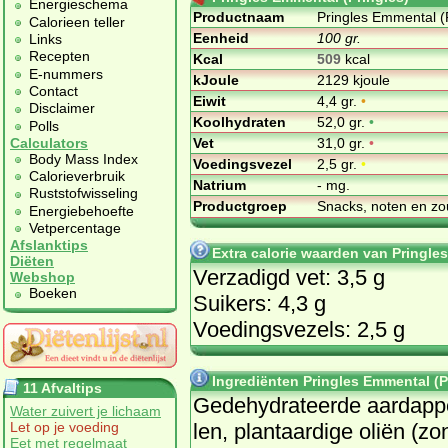
Energieschema
Productnaam
Pringles Emmental (
Calorieen teller
Eenheid
100 gr.
Links
Recepten
Kcal
509
kcal
E-nummers
kJoule
2129 kjoule
Contact
Eiwit
4,4 gr.
•
Disclaimer
Koolhydraten
52,0 gr.
•
Polls
Vet
31,0 gr.
•
Calculators
Body Mass Index
Voedingsvezel
2,5 gr.
•
Calorieverbruik
Natrium
- mg.
Ruststofwisseling
Productgroep
Snacks, noten en zo
Energiebehoefte
Vetpercentage
Afslanktips
Extra calorie waarden van Pringle
Diëten
Verzadigd vet: 3,5 g
Webshop
Boeken
Suikers: 4,3 g
Voedingsvezels: 2,5 g
Ingrediënten Pringles Emmental (P
11 Afvaltips
Ge­de­hy­dra­teer­de aard­ap­p
Water zuivert je lichaam
len, plant­aar­di­ge oli­ën (zo
Let op je voeding
Eet met regelmaat