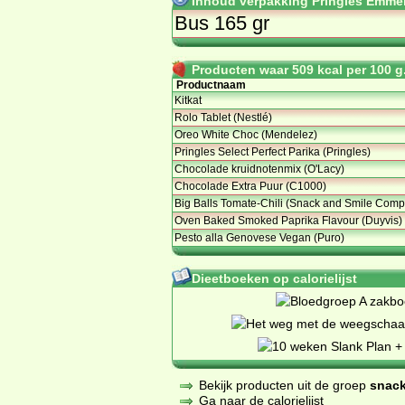
Inhoud verpakking Pringles Emmen
Bus 165 gr
Producten waar 509 kcal per 100 g.
Productnaam
Kitkat
Rolo Tablet (Nestlé)
Oreo White Choc (Mendelez)
Pringles Select Perfect Parika (Pringles)
Chocolade kruidnotenmix (O'Lacy)
Chocolade Extra Puur (C1000)
Big Balls Tomate-Chili (Snack and Smile Com
Oven Baked Smoked Paprika Flavour (Duyvis)
Pesto alla Genovese Vegan (Puro)
Dieetboeken op calorielijst
Bekijk producten uit de groep
snack
Ga naar de calorielijst