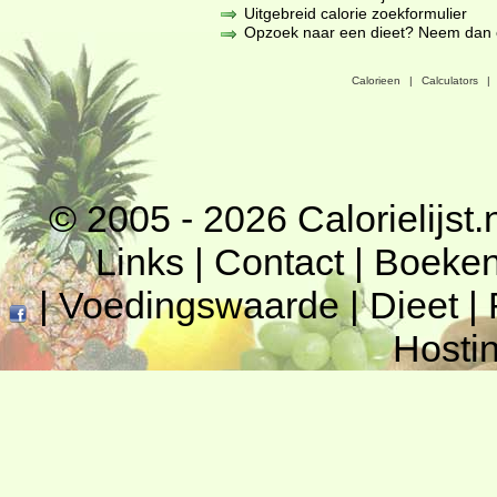
Uitgebreid calorie zoekformulier
Opzoek naar een dieet? Neem dan een
Calorieen
|
Calculators
|
© 2005 - 2026
Calorielijst.
Links
|
Contact
|
Boeke
|
Voedingswaarde
|
Dieet
|
Hosti