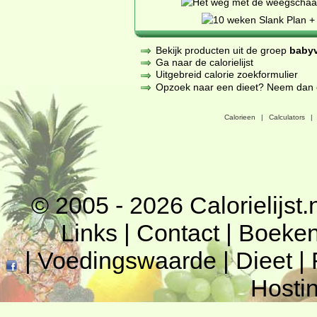
Bekijk producten uit de groep
baby
Ga naar de calorielijst
Uitgebreid calorie zoekformulier
Opzoek naar een dieet? Neem dan een
Calorieen
|
Calculators
|
© 2005 - 2026
Calorielijst.
Links
|
Contact
|
Boeke
|
Voedingswaarde
|
Dieet
|
Hosti