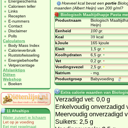
Energieschema
Hoeveel kcal bevat een
portie
Biolog
Calorieen teller
maanden (Albert Heijn) van 200 g/ml?
Links
Biologisch Maaltijdhapje Pasta me
Recepten
Heijn)
Productnaam
Biologisch Maaltijdh
E-nummers
Heijn)
Contact
Eenheid
100 gr.
Disclaimer
Polls
Kcal
39
kcal
Calculators
kJoule
165 kjoule
Body Mass Index
Eiwit
1,5 gr.
•
Calorieverbruik
Koolhydraten
6,5 gr.
•
Ruststofwisseling
Energiebehoefte
Vet
0,2 gr.
•
Vetpercentage
Voedingsvezel
2,5 gr.
•
Afslanktips
Natrium
- mg.
Diëten
Productgroep
Babyvoeding
Webshop
Boeken
Extra calorie waarden van Biologi
Verzadigd vet: 0,0 g
Enkelvoudig onverzadigd v
11 Afvaltips
Meervoudig onverzadigd ve
Water zuivert je lichaam
Suikers: 2,5 g
Let op je voeding
Eet met regelmaat