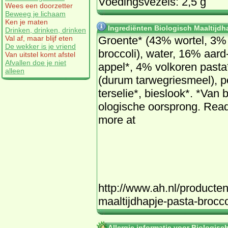
Voedingsvezels: 2,5 g
Wees een doorzetter
Beweeg je lichaam
Ken je maten
Ingrediënten Biologisch Maaltijdh
Drinken, drinken, drinken
Val af, maar blijf eten
Groen­te* (43% wor­tel, 3%
De wekker is je vriend
broc­co­li), wa­ter, 16% aard
Van uitstel komt afstel
Afvallen doe je niet
ap­pel*, 4% vol­ko­ren pas­ta
alleen
(du­rum tar­weg­ries­meel), p
ter­se­lie*, bies­look*. *Van b
o­lo­gi­sche oor­sprong. Rea
more at
http://www.ah.nl/producte
maaltijdhapje-pasta-brocc
Allergie informatie voor Biologisc