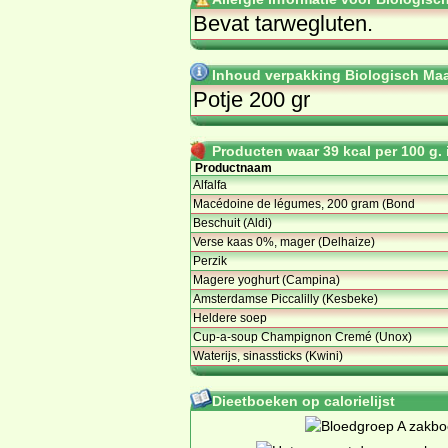
Be­vat tar­weg­lu­ten.
Inhoud verpakking Biologisch Maal
Potje 200 gr
Producten waar 39 kcal per 100 g. i
Productnaam
Alfalfa
Macédoine de légumes, 200 gram (Bond
Beschuit (Aldi)
Verse kaas 0%, mager (Delhaize)
Perzik
Magere yoghurt (Campina)
Amsterdamse Piccalilly (Kesbeke)
Heldere soep
Cup-a-soup Champignon Cremé (Unox)
Waterijs, sinassticks (Kwini)
Dieetboeken op calorielijst