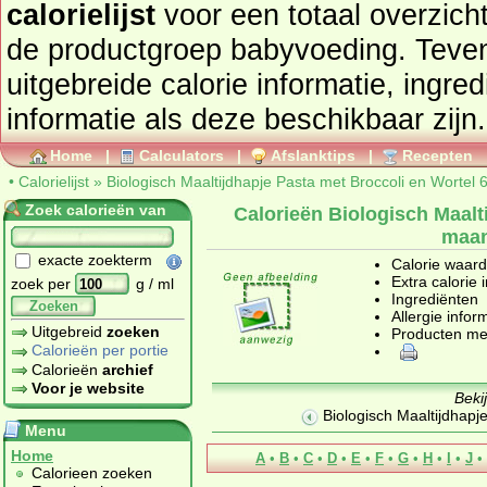
calorielijst
voor een totaal overzicht of bekijk alle producten u
de productgroep
babyvoeding
. Tevens vindt u ook de
uitgebreide calorie informatie, ingre
informatie als deze beschikbaar zijn.
Home
|
Calculators
|
Afslanktips
|
Recepten
•
Calorielijst
»
Biologisch Maaltijdhapje Pasta met Broccoli en Wortel 
Zoek calorieën van
Calorieën Biologisch Maalt
maan
exacte zoekterm
Calorie waar
Extra calorie 
zoek per
g / ml
Ingrediënten
Zoeken
Allergie infor
Uitgebreid
zoeken
Producten me
Calorieën per portie
Calorieën
archief
Voor je website
Beki
Biologisch Maaltijdhapje
Menu
Home
A
•
B
•
C
•
D
•
E
•
F
•
G
•
H
•
I
•
J
•
Calorieen zoeken