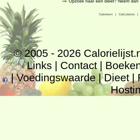
Opzoek naar een dieet? Neem dan een
Calorieen
|
Calculators
|
© 2005 - 2026
Calorielijst.
Links
|
Contact
|
Boeke
|
Voedingswaarde
|
Dieet
|
Hosti