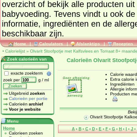
overzicht of bekijk alle producte
babyvoeding
. Tevens vindt u ook de uitgebreide calorie
informatie, ingrediënten en de aller
beschikbaar zijn.
Home
|
Calculators
|
Afslanktips
|
Recepten
•
Calorielijst
»
Olvarit Stoofpotje met Kalfsvlees en Tomaat 8+ maande
Zoek calorieën van
Calorieën Olvarit Stoofpo
exacte zoekterm
Calorie waar
Extra calorie 
zoek per
g / ml
Ingrediënten
Zoeken
Allergie infor
Uitgebreid
zoeken
Producten me
Calorieën per portie
Calorieën
archief
Voor je website
Beki
Olvarit Stoofpotje Kalk
Menu
Home
A
•
B
•
C
•
D
•
E
•
F
•
G
•
H
•
I
•
J
•
Calorieen zoeken