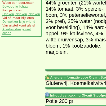
44% groen­ten (21% wor­tel
Wees een doorzetter
Beweeg je lichaam
14% to­maat, 3% sper­zie­
Ken je maten
Drinken, drinken, drinken
boon, 3% pe­ter­se­lie­wor­tel
Val af, maar blijf eten
3% prei), 25% wa­ter (no­di
De wekker is je vriend
Van uitstel komt afstel
voor be­rei­ding), 14% aard
Afvallen doe je niet
ap­pel, 9% kalfs­vlees, 4%
alleen
wit­te drui­ven­sap, 3% ma­ïs
bloem, 1% kool­zaad­olie,
mar­jo­lein.
Allergie informatie voor Olvarit S
Glu­ten­vrij. Koe­melk­ei­wit­vri
Inhoud verpakking Olvarit Stoofpo
Potje 200 gr