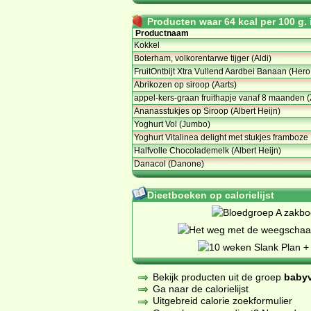
Producten waar 64 kcal per 100 g. i
Productnaam
Kokkel
Boterham, volkorentarwe tijger (Aldi)
FruitOntbijt Xtra Vullend Aardbei Banaan (Hero
Abrikozen op siroop (Aarts)
appel-kers-graan fruithapje vanaf 8 maanden (
Ananasstukjes op Siroop (Albert Heijn)
Yoghurt Vol (Jumbo)
Yoghurt Vitalinea delight met stukjes framboze
Halfvolle Chocolademelk (Albert Heijn)
Danacol (Danone)
Dieetboeken op calorielijst
Bekijk producten uit de groep
baby
Ga naar de calorielijst
Uitgebreid calorie zoekformulier