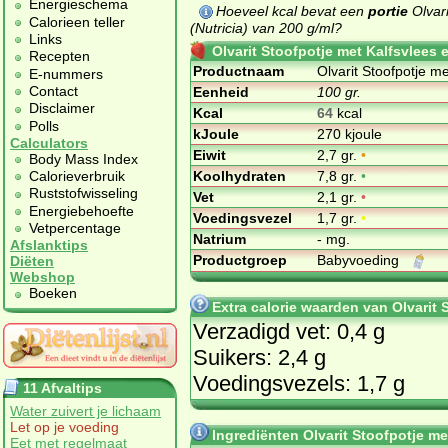
Energieschema
Hoeveel kcal bevat een
portie
Olvar
Calorieen teller
(Nutricia) van 200 g/ml?
Links
Olvarit Stoofpotje met Kalfsvlees
Recepten
Productnaam
Olvarit Stoofpotje m
E-nummers
Contact
Eenheid
100 gr.
Disclaimer
Kcal
64
kcal
Polls
kJoule
270 kjoule
Calculators
Eiwit
2,7 gr.
•
Body Mass Index
Koolhydraten
7,8 gr.
•
Calorieverbruik
Ruststofwisseling
Vet
2,1 gr.
•
Energiebehoefte
Voedingsvezel
1,7 gr.
•
Vetpercentage
Natrium
- mg.
Afslanktips
Productgroep
Babyvoeding
Diëten
Webshop
Boeken
Extra calorie waarden van Olvarit 
Verzadigd vet: 0,4 g
Suikers: 2,4 g
Voedingsvezels: 1,7 g
11 Afvaltips
Water zuivert je lichaam
Let op je voeding
Ingrediënten Olvarit Stoofpotje m
Eet met regelmaat