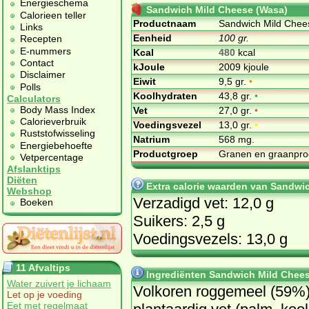
Energieschema
Sandwich Mild Cheese (Wasa)
Calorieen teller
Productnaam
Sandwich Mild Chee
Links
Eenheid
100 gr.
Recepten
E-nummers
Kcal
480
kcal
Contact
kJoule
2009 kjoule
Disclaimer
Eiwit
9,5 gr.
•
Polls
Koolhydraten
43,8 gr.
•
Calculators
Body Mass Index
Vet
27,0 gr.
•
Calorieverbruik
Voedingsvezel
13,0 gr.
•
Ruststofwisseling
Natrium
568 mg.
Energiebehoefte
Productgroep
Granen en graanpr
Vetpercentage
Afslanktips
Diëten
Extra calorie waarden van Sandwi
Webshop
Verzadigd vet: 12,0 g
Boeken
Suikers: 2,5 g
Voedingsvezels: 13,0 g
11 Afvaltips
Ingrediënten Sandwich Mild Chee
Water zuivert je lichaam
Vol­ko­ren rog­ge­meel (59%)
Let op je voeding
Eet met regelmaat