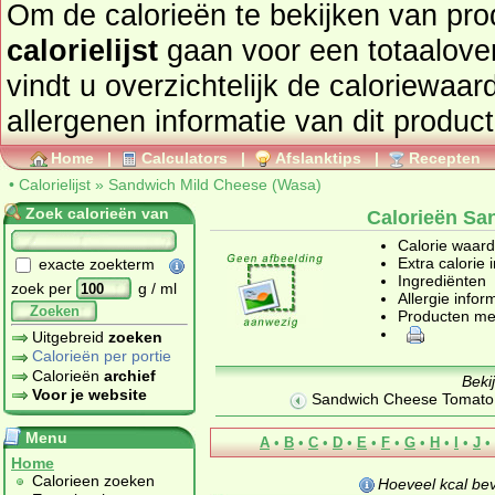
Om de calorieën te bekijken van pro
calorielijst
gaan voor een totaaloverzicht. In onderstaand tabel
vindt u overzichtelijk de caloriewaarden, ingrediën
allergenen informatie van dit product
Home
|
Calculators
|
Afslanktips
|
Recepten
•
Calorielijst
»
Sandwich Mild Cheese (Wasa)
Zoek calorieën van
Calorieën Sa
Calorie waar
Extra calorie 
exacte zoekterm
Ingrediënten
zoek per
g / ml
Allergie infor
Zoeken
Producten me
Uitgebreid
zoeken
Calorieën per portie
Calorieën
archief
Beki
Voor je website
Sandwich Cheese Tomato
Menu
A
•
B
•
C
•
D
•
E
•
F
•
G
•
H
•
I
•
J
•
Home
Calorieen zoeken
Hoeveel kcal be