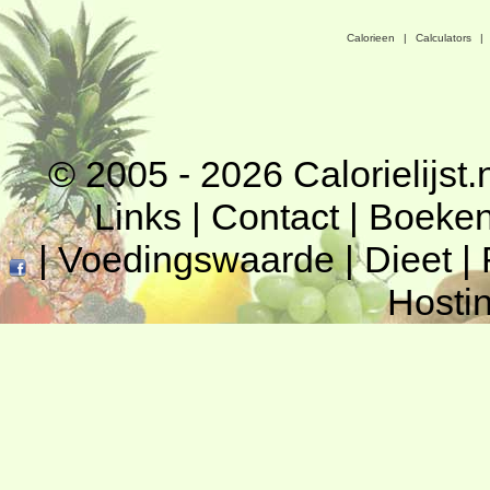
Calorieen
|
Calculators
|
© 2005 - 2026
Calorielijst.
Links
|
Contact
|
Boeke
|
Voedingswaarde
|
Dieet
|
Hosti