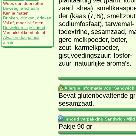
plant­aar­dig vet (palm. kool
Wees een doorzetter
zaad, shea), smelt­kaaspo
Beweeg je lichaam
Ken je maten
der (kaas (7,%), smelt­zout
Drinken, drinken, drinken
so­di­um­fos­faat), tar­wem­al­
Val af, maar blijf eten
De wekker is je vriend
todex­tri­ne, se­sam­zaad, m
Van uitstel komt afstel
Afvallen doe je niet
ge­re melk­poe­der, bo­ter,
alleen
zout, kar­melk­poe­der,
gist,voe­dings­zuur: fos­for­
zuur, na­tuur­lij­ke aro­ma's.
Allergie informatie voor Sandwich
Be­vat glu­ten­be­vat­ten­de 
se­sam­zaad.
Inhoud verpakking Sandwich Mild
Pakje 90 gr