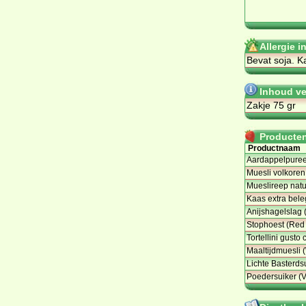
Allergie 
Be­vat so­ja. K
Inhoud ve
Zakje 75 gr
Producten 
Productnaam
Aardappelpuree
Muesli volkoren,
Mueslireep natur
Kaas extra bel
Anijshagelslag 
Stophoest (Red
Tortellini gusto 
Maaltijdmuesli 
Lichte Basterdsu
Poedersuiker (V