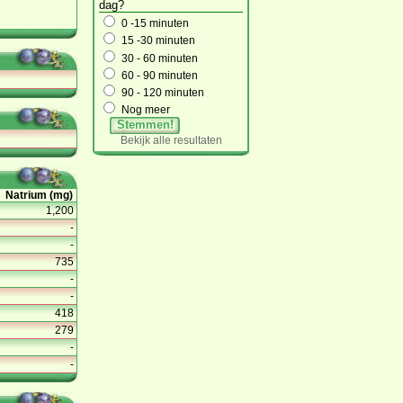
dag?
0 -15 minuten
15 -30 minuten
30 - 60 minuten
60 - 90 minuten
90 - 120 minuten
Nog meer
Stemmen!
Bekijk alle resultaten
Natrium (mg)
1,200
-
-
735
-
-
418
279
-
-