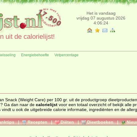
Het is vandaag
vrijdag 07 augustus 2026
4:06:24
uit de calorielijst!
fwisseling
Energiebehoefte
Vetpercentage
 Snack (Weight Care) per 100 gr. uit de productgroep dieetproducten. Zoekt
an? Ga dan naar de
calorielijst
voor een totaal overzicht of bekijk alle producten
anktips
|
Recepten
|
Diëten
|
Dieetboeken
|
Nieu