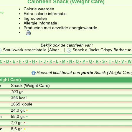
Calorieën Snack (Weight Care)
Calorie waarden
Extra calorie informatie
Ingrediënten
Allergie informatie
Producten met dezelfde energiewaarde
Bekijk ook de calorieën van:
Smulkwark stracciatella (Alber
… |
Snack a Jacks Crispy Barbecu
C
•
D
•
E
•
F
•
G
•
H
•
I
•
J
•
K
•
L
•
M
•
N
•
O
•
P
•
Q
•
R
•
S
•
T
•
U
•
V
•
W
Hoeveel kcal bevat een
portie
Snack (Weight Care)
ight Care)
m
Snack (Weight Care)
100 gr.
396
kcal
1669 kjoule
24,0 gr.
•
n
55,0 gr.
•
7,0 gr.
•
el
8,6 gr.
•