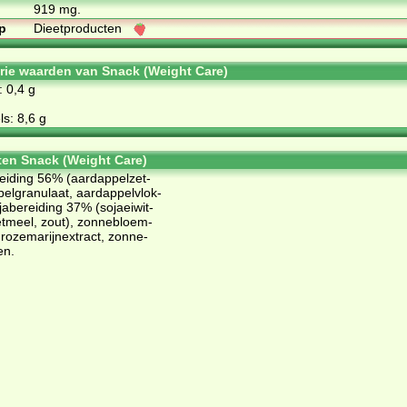
919 mg.
p
Dieetproducten
orie waarden van Snack (Weight Care)
: 0,4 g
s: 8,6 g
ten Snack (Weight Care)
rei­ding 56% (aard­ap­pel­zet­
el­gra­nu­laat, aard­ap­pel­vlok­
jabe­rei­ding 37% (so­jaei­wit­
­zet­meel, zout), zon­ne­bloem­
ro­ze­ma­rijnex­tract, zon­ne­
nen.