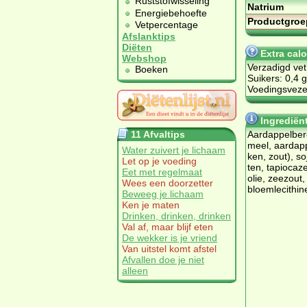
Ruststofwisseling
Natrium
Energiebehoefte
Productgroe
Vetpercentage
Afslanktips
Diëten
Extra cal
Webshop
Verzadigd vet
Boeken
Suikers: 0,4 g
Voedingsvezel
Ingrediën
11 Afvaltips
Aard­ap­pel­be­
meel, aard­ap­p
Water zuivert je lichaam
ken, zout), so­
Let op je voeding
ten, ta­pi­o­ca
Eet met regelmaat
olie, zee­zout, 
Wees een doorzetter
bloem­le­ci­thi­
Beweeg je lichaam
Ken je maten
Drinken, drinken, drinken
Val af, maar blijf eten
De wekker is je vriend
Van uitstel komt afstel
Afvallen doe je niet
alleen