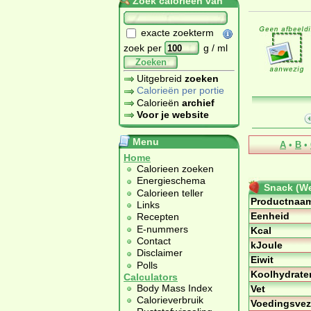
Zoek calorieën van
exacte zoekterm
zoek per
g / ml
Zoeken
Uitgebreid
zoeken
Calorieën per portie
Calorieën
archief
Voor je website
Menu
A
•
B
•
Home
Calorieen zoeken
Energieschema
Snack (We
Calorieen teller
Productnaa
Links
Eenheid
Recepten
E-nummers
Kcal
Contact
kJoule
Disclaimer
Eiwit
Polls
Koolhydrate
Calculators
Body Mass Index
Vet
Calorieverbruik
Voedingsvez