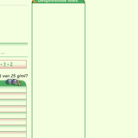
Gesponsorde links
e
…
•
Y
•
Z
 van 25 g/ml?