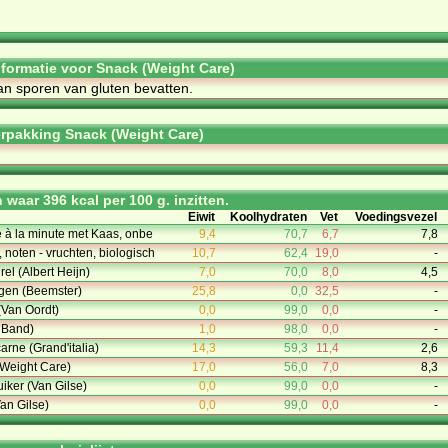
informatie voor Snack (Weight Care)
an spo­ren van glu­ten be­vat­ten.
rpakking Snack (Weight Care)
waar 396 kcal per 100 g. inzitten.
Eiwit
Koolhydraten
Vet
Voedingsvezel
 à la minute met Kaas, onbe
9,4
70,7
6,7
7,8
 noten - vruchten, biologisch
10,7
62,4
19,0
-
el (Albert Heijn)
7,0
70,0
8,0
4,5
egen (Beemster)
25,8
0,0
32,5
-
(Van Oordt)
0,0
99,0
0,0
-
 Band)
1,0
98,0
0,0
-
carne (Grand'italia)
14,3
59,3
11,4
2,6
(Weight Care)
17,0
56,0
7,0
8,3
iker (Van Gilse)
0,0
99,0
0,0
-
an Gilse)
0,0
99,0
0,0
-