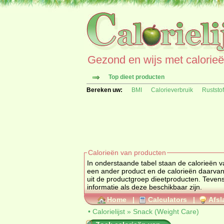
Gezond en wijs met calorieën 
Top dieet producten
Bereken uw:
BMI
Calorieverbruik
Ruststo
Calorieën van producten
In onderstaande tabel staan de calorieën van
een ander product en de calorieën daarv
uit de productgroep
dieetproducten
. Tevens vindt u ook de uitgebreide calorie informatie, ingrediënten en de allergenen
informatie als deze beschikbaar zijn.
Home
|
Calculators
|
Afsl
•
Calorielijst
»
Snack (Weight Care)