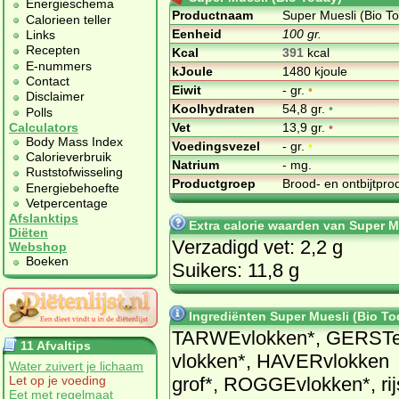
Energieschema
Productnaam
Super Muesli (Bio T
Calorieen teller
Eenheid
100 gr.
Links
Recepten
Kcal
391
kcal
E-nummers
kJoule
1480 kjoule
Contact
Eiwit
- gr.
•
Disclaimer
Koolhydraten
54,8 gr.
•
Polls
Vet
13,9 gr.
•
Calculators
Body Mass Index
Voedingsvezel
- gr.
•
Calorieverbruik
Natrium
- mg.
Ruststofwisseling
Productgroep
Brood- en ontbijtpr
Energiebehoefte
Vetpercentage
Afslanktips
Extra calorie waarden van Super M
Diëten
Verzadigd vet: 2,2 g
Webshop
Boeken
Suikers: 11,8 g
Ingrediënten Super Muesli (Bio To
TAR­WEvlok­ken*, GERS­T
11 Afvaltips
vlok­ken*, HA­VERvlok­ken
Water zuivert je lichaam
grof*, ROG­GEvlok­ken*, rij
Let op je voeding
Eet met regelmaat