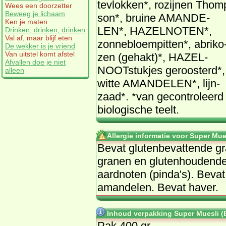
te­vlok­ken*, ro­zij­nen Thom
Wees een doorzetter
Beweeg je lichaam
son*, brui­ne AMAN­DE­
Ken je maten
LEN*, HA­ZEL­NO­TEN*,
Drinken, drinken, drinken
Val af, maar blijf eten
zon­ne­bloem­pit­ten*, abri­ko
De wekker is je vriend
Van uitstel komt afstel
zen (ge­hakt)*, HA­ZEL­
Afvallen doe je niet
NOOT­stuk­jes ge­roos­terd*,
alleen
wit­te AMAN­DE­LEN*, lijn­
zaad*. *van ge­con­tro­leerd
bi­o­lo­gi­sche teelt.
Allergie informatie voor Super Mue
Be­vat glu­ten­be­vat­ten­de g
gra­nen en glu­ten­hou­den­de
aard­no­ten (pin­da's). Be­vat
aman­de­len. Be­vat ha­ver.
Inhoud verpakking Super Muesli (
Pak 400 gr