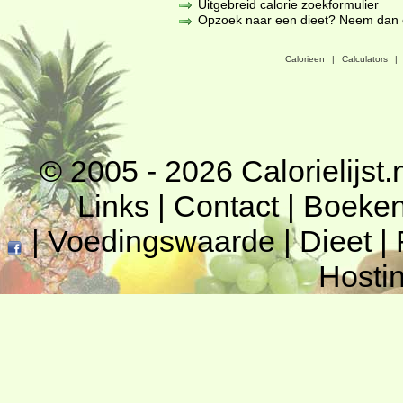
Uitgebreid calorie zoekformulier
Opzoek naar een dieet? Neem dan een
Calorieen
|
Calculators
|
© 2005 - 2026
Calorielijst.
Links
|
Contact
|
Boeke
|
Voedingswaarde
|
Dieet
|
Hosti