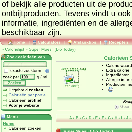
of bekijk alle producten uit de prod
ontbijtproducten
. Tevens vindt u ook de uitgebreide calorie
informatie, ingrediënten en de aller
beschikbaar zijn.
Home
|
Calculators
|
Afslanktips
|
Recepten
•
Calorielijst
»
Super Muesli (Bio Today)
Zoek calorieën van
Calorieën 
Calorie waar
Extra calorie 
exacte zoekterm
Ingrediënten
zoek per
g / ml
Allergie infor
Zoeken
Producten me
Uitgebreid
zoeken
Calorieën per portie
Calorieën
archief
Beki
Voor je website
Geen 
Menu
A
•
B
•
C
•
D
•
E
•
F
•
G
•
H
•
I
•
J
•
Home
Calorieen zoeken
Super Muesli (Bio Today)