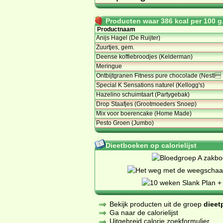
Producten waar 386 kcal per 100 g.
Productnaam
Anijs Hagel (De Ruijter)
Zuurtjes, gem.
Deense koffiebroodjes (Kelderman)
Meringue
Ontbijtgranen Fitness pure chocolade (Nestl
Special K Sensations naturel (Kellogg's)
Hazelino schuimtaart (Partygebak)
Drop Staafjes (Grootmoeders Snoep)
Mix voor boerencake (Home Made)
Pesto Groen (Jumbo)
Dieetboeken op calorielijst
Bekijk producten uit de groep
dieet
Ga naar de calorielijst
Uitgebreid calorie zoekformulier