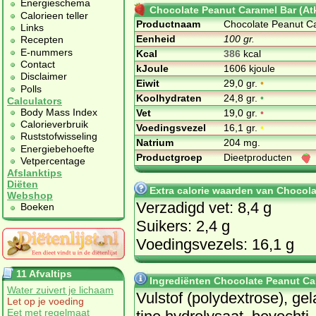
Energieschema
Chocolate Peanut Caramel Bar (At
Calorieen teller
Productnaam
Chocolate Peanut Ca
Links
Eenheid
100 gr.
Recepten
E-nummers
Kcal
386
kcal
Contact
kJoule
1606 kjoule
Disclaimer
Eiwit
29,0 gr.
•
Polls
Koolhydraten
24,8 gr.
•
Calculators
Body Mass Index
Vet
19,0 gr.
•
Calorieverbruik
Voedingsvezel
16,1 gr.
•
Ruststofwisseling
Natrium
204 mg.
Energiebehoefte
Productgroep
Dieetproducten
Vetpercentage
Afslanktips
Diëten
Extra calorie waarden van Chocola
Webshop
Verzadigd vet: 8,4 g
Boeken
Suikers: 2,4 g
Voedingsvezels: 16,1 g
11 Afvaltips
Ingrediënten Chocolate Peanut Car
Water zuivert je lichaam
Vul­stof (po­lydex­tro­se), ge­l
Let op je voeding
Eet met regelmaat