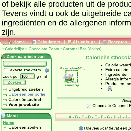
of bekijk alle producten uit de prod
Tevens vindt u ook de uitgebreide cal
ingrediënten en de allergenen infor
zijn.
Home
|
Calculators
|
Afslanktips
|
Recepten
•
Calorielijst
»
Chocolate Peanut Caramel Bar (Atkins)
Zoek calorieën van
Calorieën Chocola
Calorie waar
Extra calorie 
exacte zoekterm
Ingrediënten
zoek per
g / ml
Allergie infor
Zoeken
Producten me
Uitgebreid
zoeken
Calorieën per portie
Calorieën
archief
Beki
Voor je website
Chocolate Coconut Ba
Menu
A
•
B
•
C
•
D
•
E
•
F
•
G
•
H
•
I
•
J
•
Home
Calorieen zoeken
Hoeveel kcal bevat een
p