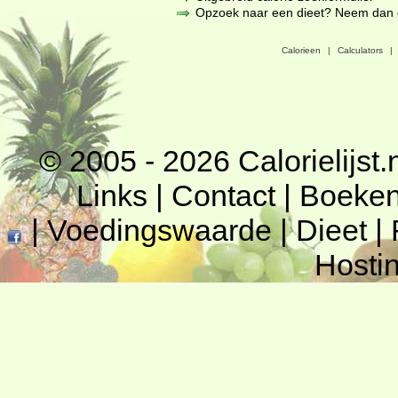
Opzoek naar een dieet? Neem dan een
Calorieen
|
Calculators
|
© 2005 - 2026
Calorielijst.
Links
|
Contact
|
Boeke
|
Voedingswaarde
|
Dieet
|
Hosti