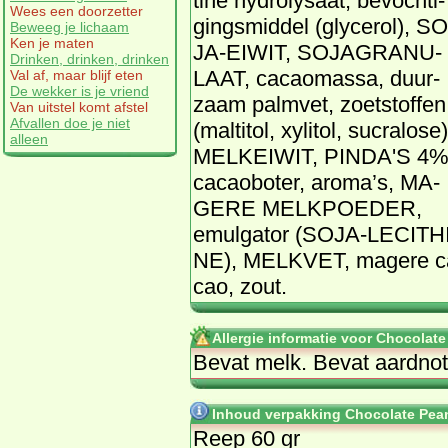
ti­ne hy­dro­ly­saat, be­voch­ti­
Wees een doorzetter
gings­mid­del (gly­ce­rol), SO
Beweeg je lichaam
Ken je maten
JA-EIWIT, SO­JA­GRA­NU­
Drinken, drinken, drinken
LAAT, ca­cao­mas­sa, duur­
Val af, maar blijf eten
De wekker is je vriend
zaam palm­vet, zoet­stof­fen
Van uitstel komt afstel
Afvallen doe je niet
(mal­ti­tol, xy­li­tol, su­cra­lo­se)
alleen
MEL­KEIWIT, PIN­DA'S 4%
ca­cao­bo­ter, aro­ma’s, MA­
GE­RE MELK­POE­DER,
emul­ga­tor (SO­JA-LECITH
NE), MELK­VET, ma­ge­re c
cao, zout.
Allergie informatie voor Chocolate
Be­vat melk. Be­vat aard­no­t
Inhoud verpakking Chocolate Pean
Reep 60 gr