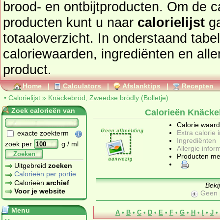
brood- en ontbijtproducten
. Om de calorieën te bekijken van
producten kunt u naar
calorielijst
ga
totaaloverzicht. In onderstaand tabel
caloriewaarden, ingrediënten en allergenen informatie van dit
product.
Home
|
Calculators
|
Afslanktips
|
Recepten
•
Calorielijst
»
Knäckebröd, Zweedse brödly (Bolletje)
Zoek calorieën van
Calorieën Knäckeb
Calorie waar
Extra calorie 
exacte zoekterm
Ingrediënten
zoek per
g / ml
Allergie infor
Zoeken
Producten me
Uitgebreid
zoeken
Calorieën per portie
Calorieën
archief
Beki
Voor je website
Geen 
Menu
A
•
B
•
C
•
D
•
E
•
F
•
G
•
H
•
I
•
J
•