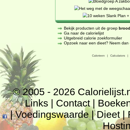
Bekijk producten uit de groep
brood
Ga naar de calorielijst
Uitgebreid calorie zoekformulier
Opzoek naar een dieet? Neem dan een
Calorieen
|
Calculators
|
© 2005 - 2026
Calorielijst.
Links
|
Contact
|
Boeke
|
Voedingswaarde
|
Dieet
|
Hosti