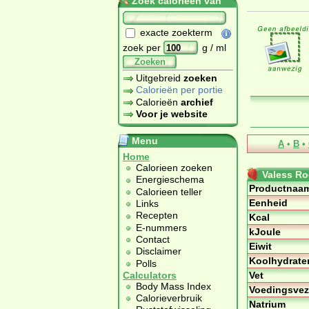
Zoek calorieën van
exacte zoekterm
zoek per
g / ml
Zoeken
Uitgebreid
zoeken
Calorieën per portie
Calorieën
archief
Voor je website
Menu
A
•
B
•
Home
Calorieen zoeken
Valess Ro
Energieschema
Productnaa
Calorieen teller
Eenheid
Links
Recepten
Kcal
E-nummers
kJoule
Contact
Eiwit
Disclaimer
Koolhydrate
Polls
Vet
Calculators
Body Mass Index
Voedingsvez
Calorieverbruik
Natrium