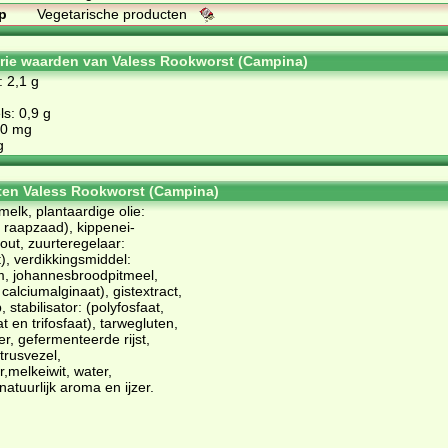
p
Vegetarische producten
orie waarden van Valess Rookworst (Campina)
: 2,1 g
s: 0,9 g
,0 mg
g
ten Valess Rookworst (Campina)
lk, plantaardige olie:
 raapzaad), kippenei-
zout, zuurteregelaar:
t), verdikkingsmiddel:
, johannesbroodpitmeel,
calciumalginaat), gistextract,
 stabilisator: (polyfosfaat,
 en trifosfaat), tarwegluten,
er, gefermenteerde rijst,
trusvezel,
,melkeiwit, water,
atuurlijk aroma en ijzer.