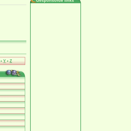
Gesponsorde links
•
Y
•
Z