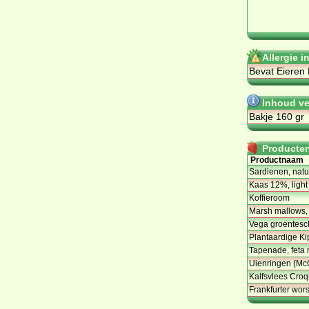
Allergie 
Bevat Eieren
Inhoud ve
Bakje 160 gr
Producten 
Productnaam
Sardienen, natu
Kaas 12%, light
Koffieroom
Marsh mallows, 
Vega groentesch
Plantaardige Kip
Tapenade, feta 
Uienringen (Mc
Kalfsvlees Cro
Frankfurter wor