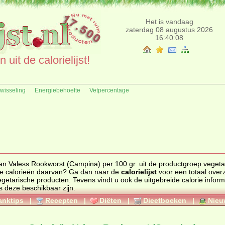
Het is vandaag
zaterdag 08 augustus 2026
16:40:08
uit de calorielijst!
fwisseling
Energiebehoefte
Vetpercentage
van Valess Rookworst (Campina) per 100 gr. uit de productgroep vegeta
ct en de calorieën daarvan? Ga dan naar de
calorielijst
voor een totaal overzic
egetarische producten
. Tevens vindt u ook de uitgebreide calorie informatie,
s deze beschikbaar zijn.
anktips
|
Recepten
|
Diëten
|
Dieetboeken
|
Nieu
)