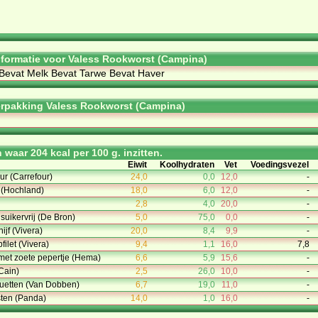
informatie voor Valess Rookworst (Campina)
 Bevat Melk Bevat Tarwe Bevat Haver
rpakking Valess Rookworst (Campina)
waar 204 kcal per 100 g. inzitten.
Eiwit
Koolhydraten
Vet
Voedingsvezel
ur (Carrefour)
24,0
0,0
12,0
-
 (Hochland)
18,0
6,0
12,0
-
2,8
4,0
20,0
-
suikervrij (De Bron)
5,0
75,0
0,0
-
ijf (Vivera)
20,0
8,4
9,9
-
filet (Vivera)
9,4
1,1
16,0
7,8
met zoete pepertje (Hema)
6,6
5,9
15,6
-
Cain)
2,5
26,0
10,0
-
quetten (Van Dobben)
6,7
19,0
11,0
-
sten (Panda)
14,0
1,0
16,0
-