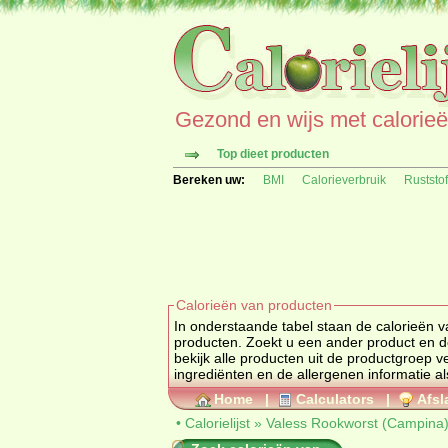
Gezond en wijs met calorieën 
Top dieet producten
Bereken uw:
BMI
Calorieverbruik
Ruststo
Calorieën van producten
In onderstaande tabel staan de calorieën 
producten. Zoekt u een ander produ
bekijk alle producten uit de productgroep
v
ingrediënten en de allergenen informatie al
Home
|
Calculators
|
Afsl
•
Calorielijst
»
Valess Rookworst (Campina