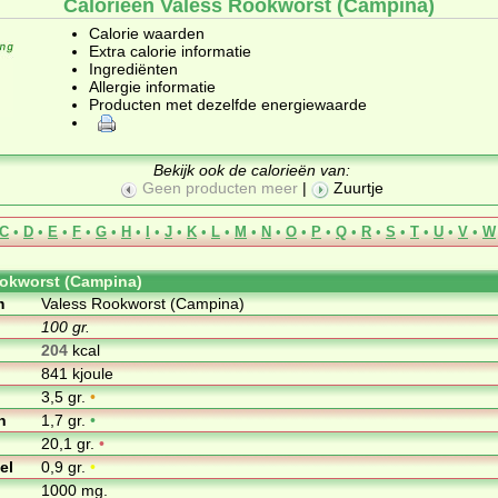
Calorieën Valess Rookworst (Campina)
Calorie waarden
Extra calorie informatie
Ingrediënten
Allergie informatie
Producten met dezelfde energiewaarde
Bekijk ook de calorieën van:
Geen producten meer
|
Zuurtje
C
•
D
•
E
•
F
•
G
•
H
•
I
•
J
•
K
•
L
•
M
•
N
•
O
•
P
•
Q
•
R
•
S
•
T
•
U
•
V
•
W
okworst (Campina)
m
Valess Rookworst (Campina)
100 gr.
204
kcal
841 kjoule
3,5 gr.
•
n
1,7 gr.
•
20,1 gr.
•
el
0,9 gr.
•
1000 mg.