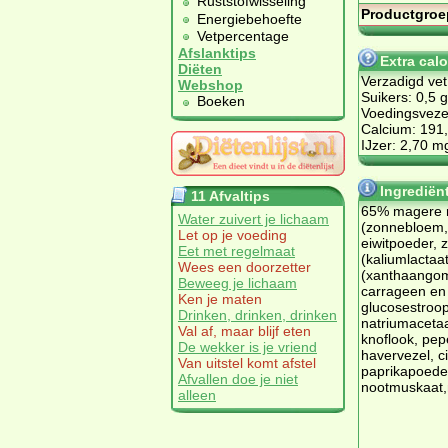
Ruststofwisseling
Productgroe
Energiebehoefte
Vetpercentage
Afslanktips
Extra cal
Diëten
Verzadigd vet
Webshop
Suikers: 0,5 g
Boeken
Voedingsvezel
Calcium: 191
IJzer: 2,70 m
Ingrediën
11 Afvaltips
65% magere me
Water zuivert je lichaam
(zonnebloem,
Let op je voeding
eiwitpoeder, 
Eet met regelmaat
(kaliumlactaa
Wees een doorzetter
(xanthaangom
Beweeg je lichaam
carrageen en 
Ken je maten
glucosestroop,
Drinken, drinken, drinken
natriumacetaat
Val af, maar blijf eten
knoflook, pep
De wekker is je vriend
havervezel, ci
Van uitstel komt afstel
paprikapoeder
Afvallen doe je niet
nootmuskaat,n
alleen