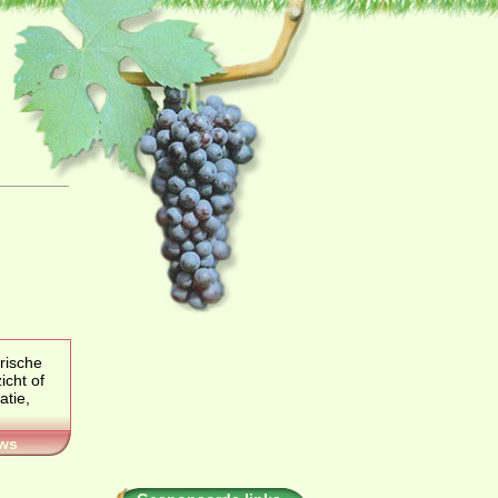
rische
ht of
ws