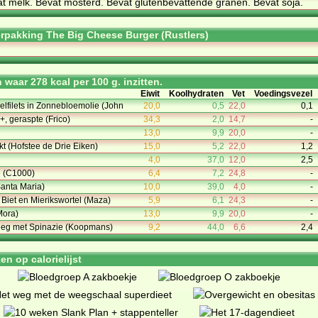
at melk. Be­vat mos­terd. Be­vat glu­ten­be­vat­ten­de gra­nen. Be­vat so­ja.
rpakking The Big Cheese Burger (Rustlers)
waar 278 kcal per 100 g. inzitten.
Eiwit
Koolhydraten
Vet
Voedingsvezel
lfilets in Zonnebloemolie (John
20,0
0,5
22,0
0,1
+, geraspte (Frico)
34,3
2,0
14,7
-
13,0
9,9
20,0
-
 (Hofstee de Drie Eiken)
15,0
5,2
22,0
1,2
4,0
37,0
12,0
2,5
 (C1000)
6,4
7,2
24,8
-
Santa Maria)
10,0
39,0
4,0
-
iet en Mierikswortel (Maza)
5,9
6,1
24,3
-
Mora)
13,0
9,9
20,0
-
eeg met Spinazie (Koopmans)
9,2
44,0
6,6
2,4
n op calorielijst