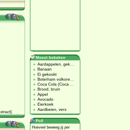
Meest bekeken
Aardappelen, gek
…
Banaan
Ei gekookt
Boterham volkore
…
Coca Cola (Coca
…
Brood, bruin
Appel
Avocado
Eierkoek
Aardbeien, vers
x­tract].
Poll
Hoeveel beweeg jij per