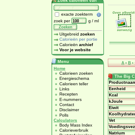
Zoek calorieën van
exacte zoekterm
zoek per
g / ml
Zoeken
Uitgebreid
zoeken
Calorieën per portie
Calorieën
archief
Voor je website
Menu
A
•
B
•
Home
Calorieen zoeken
The Big C
Energieschema
Productnaa
Calorieen teller
Eenheid
Links
Recepten
Kcal
E-nummers
kJoule
Contact
Eiwit
Disclaimer
Koolhydrate
Polls
Vet
Calculators
Body Mass Index
Voedingsvez
Calorieverbruik
Natrium