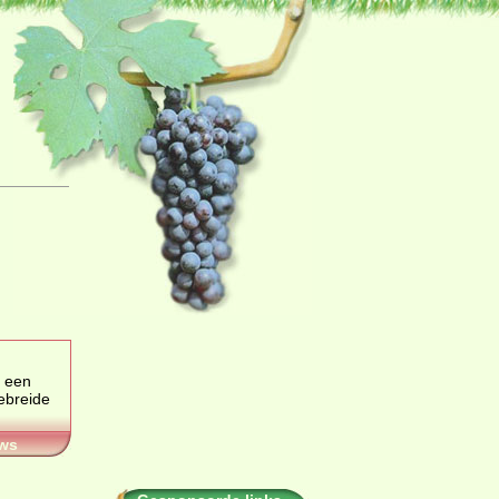
 een
ws