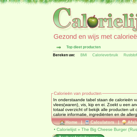
Gezond en wijs met calorieën 
Top dieet producten
Bereken uw:
BMI
Calorieverbruik
Ruststo
Calorieën van producten
In onderstaande tabel staan de calorieën v
vlees(waren), vis, ki
totaal overzicht of bekijk alle produc
calorie informatie, ingrediënten en de aller
Home
|
Calculators
|
Afsl
•
Calorielijst
»
The Big Cheese Burger (Rust