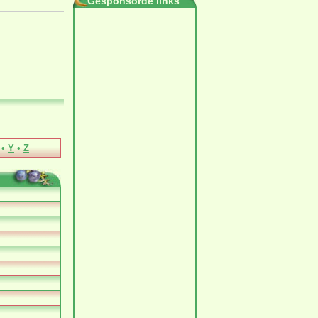
Gesponsorde links
•
Y
•
Z