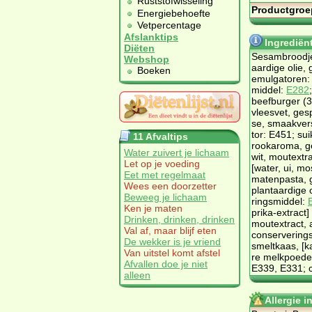
Ruststofwisseling
Productgroe
Energiebehoefte
Vetpercentage
Afslanktips
Ingrediën
Diëten
Se­sambrood­je
Webshop
aar­di­ge olie,
Boeken
emul­ga­to­ren
mid­del:
E282
beef­bur­ger (
vlees­vet, ge­s
se, smaak­ver­
tor: E451; sui­
11 Afvaltips
rooka­ro­ma, ge­
Water zuivert je lichaam
wit, mout­ex­tra
Let op je voeding
[wa­ter, ui, mos
Eet met regelmaat
ma­ten­pas­ta, 
Wees een doorzetter
plant­aar­di­ge
Beweeg je lichaam
rings­mid­del:
Ken je maten
pri­ka-ex­tract
Drinken, drinken, drinken
mout­ex­tract, a
Val af, maar blijf eten
con­ser­ve­ring
De wekker is je vriend
smelt­kaas, [k
Van uitstel komt afstel
re melkpoe­der
Afvallen doe je niet
E339, E331; cal­
alleen
Allergie 