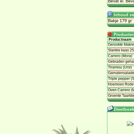
Be­vat ei. Be­v
Inhoud ve
Bakje 179 gr
Producten 
Productnaam
Gerookte Makree
Slankie kaas 25
Carrero (Mora)
Gebraden gehakt
Tiramisu (Ursi)
Garnalensalade
Triple pepper (
Hoemoes Rode B
Oven Carrero (
Groente Taartd
Dieetboeke