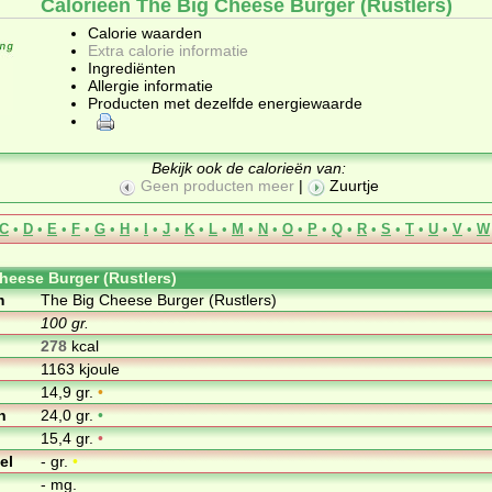
Calorieën The Big Cheese Burger (Rustlers)
Calorie waarden
Extra calorie informatie
Ingrediënten
Allergie informatie
Producten met dezelfde energiewaarde
Bekijk ook de calorieën van:
Geen producten meer
|
Zuurtje
C
•
D
•
E
•
F
•
G
•
H
•
I
•
J
•
K
•
L
•
M
•
N
•
O
•
P
•
Q
•
R
•
S
•
T
•
U
•
V
•
W
heese Burger (Rustlers)
m
The Big Cheese Burger (Rustlers)
100 gr.
278
kcal
1163 kjoule
14,9 gr.
•
n
24,0 gr.
•
15,4 gr.
•
el
- gr.
•
- mg.