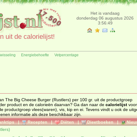
Het is vandaag
donderdag 06 augustus 2026
3:56:49
uit de calorielijst!
fwisseling
Energiebehoefte
Vetpercentage
an The Big Cheese Burger (Rustlers) per 100 gr. uit de productgroep
p en ei. Zoekt u een ander product en de calorieën daarvan? Ga dan naar de
calorielijst
voor
ten uit de productgroep
vlees(waren), vis, kip en ei
. Tevens vindt u ook de uitgebreide
genen informatie als deze beschikbaar zijn.
anktips
|
Recepten
|
Diëten
|
Dieetboeken
|
Nieu
lers)