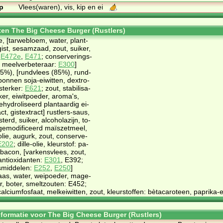
p
Vlees(waren), vis, kip en ei
ten The Big Cheese Burger (Rustlers)
, [tar­webloem, wa­ter, plant­
 gist, se­samzaad, zout, sui­ker,
:
E472e
,
E471
; con­ser­ve­rings­
; meel­ver­be­te­raar:
E300
]
35%), [rund­vlees (85%), rund­
pon­nen so­ja-ei­wit­ten, dex­tro­
ster­ker:
E621
; zout, sta­bi­li­sa­
ker, ei­wit­poe­der, aro­ma's,
hy­dro­li­seerd plant­aar­dig ei­
ct, gist­ex­tract] rust­lers-saus,
­terd, sui­ker, al­co­holazijn, to­
ge­mo­di­fi­ceerd ma­ïs­zet­meel,
 olie, au­gurk, zout, con­ser­ve­
E202
; dil­le-olie, kleur­stof: pa­
] ba­con, [var­kens­vlees, zout,
n­ti­oxi­dan­ten:
E301
, E392;
s­mid­de­len:
E252
,
E250
]
aas, wa­ter, wei­poe­der, ma­ge­
, bo­ter, smelt­zou­ten: E452;
ci­um­fos­faat, melkei­wit­ten, zout, kleur­stof­fen: bè­ta­ca­ro­teen, pa­pri­ka-e
informatie voor The Big Cheese Burger (Rustlers)