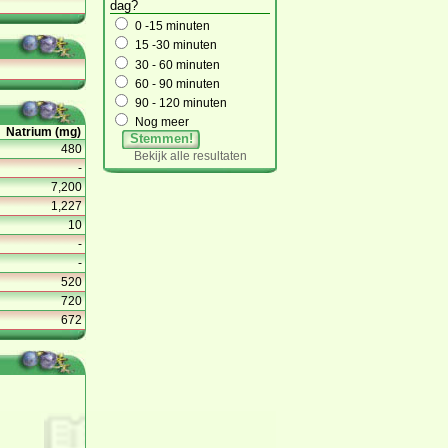
dag?
0 -15 minuten
15 -30 minuten
30 - 60 minuten
60 - 90 minuten
90 - 120 minuten
Nog meer
Natrium (mg)
Stemmen!
480
Bekijk alle resultaten
-
7,200
1,227
10
-
-
520
720
672