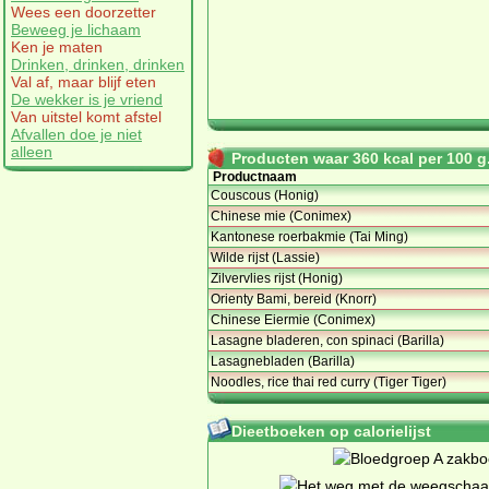
Wees een doorzetter
Beweeg je lichaam
Ken je maten
Drinken, drinken, drinken
Val af, maar blijf eten
De wekker is je vriend
Van uitstel komt afstel
Afvallen doe je niet
alleen
Producten waar 360 kcal per 100 g.
Productnaam
Couscous (Honig)
Chinese mie (Conimex)
Kantonese roerbakmie (Tai Ming)
Wilde rijst (Lassie)
Zilvervlies rijst (Honig)
Orienty Bami, bereid (Knorr)
Chinese Eiermie (Conimex)
Lasagne bladeren, con spinaci (Barilla)
Lasagnebladen (Barilla)
Noodles, rice thai red curry (Tiger Tiger)
Dieetboeken op calorielijst