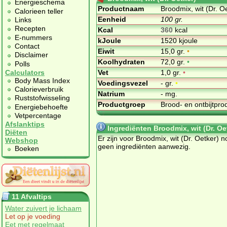
Energieschema
Productnaam
Broodmix, wit (Dr. O
Calorieen teller
Eenheid
100 gr.
Links
Recepten
Kcal
360
kcal
E-nummers
kJoule
1520 kjoule
Contact
Eiwit
15,0 gr.
•
Disclaimer
Koolhydraten
72,0 gr.
•
Polls
Vet
1,0 gr.
•
Calculators
Body Mass Index
Voedingsvezel
- gr.
•
Calorieverbruik
Natrium
- mg.
Ruststofwisseling
Productgroep
Brood- en ontbijtpr
Energiebehoefte
Vetpercentage
Afslanktips
Ingrediënten Broodmix, wit (Dr. Oe
Diëten
Er zijn voor Broodmix, wit (Dr. Oetker) n
Webshop
geen ingrediënten aanwezig.
Boeken
11 Afvaltips
Water zuivert je lichaam
Let op je voeding
Eet met regelmaat