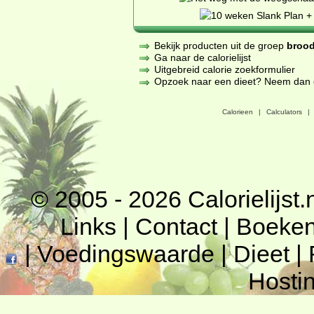
Bekijk producten uit de groep
brood
Ga naar de calorielijst
Uitgebreid calorie zoekformulier
Opzoek naar een dieet? Neem dan een
Calorieen
|
Calculators
|
© 2005 - 2026
Calorielijst.
Links
|
Contact
|
Boeke
|
Voedingswaarde
|
Dieet
|
Hosti