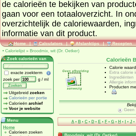
de calorieën te bekijken van produc
gaan voor een totaaloverzicht. In onderstaand tabel vindt u
overzichtelijk de caloriewaarden, ingrediënten en allergenen
informatie van dit product.
Home
|
Calculators
|
Afslanktips
|
Recepten
•
Calorielijst
»
Broodmix, wit (Dr. Oetker)
Zoek calorieën van
Calorieën B
Calorie waar
Extra calorie 
exacte zoekterm
Ingrediënten
zoek per
g / ml
Allergie infor
Zoeken
Producten me
Uitgebreid
zoeken
Calorieën per portie
Calorieën
archief
Beki
Voor je website
Geen 
Menu
A
•
B
•
C
•
D
•
E
•
F
•
G
•
H
•
I
•
J
•
Home
Calorieen zoeken
Broodmix, wit (Dr. Oetker)