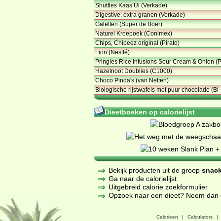
Shuttles Kaas Ui (Verkade)
Digestive, extra granen (Verkade)
Galetten (Super de Boer)
Naturel Kroepoek (Conimex)
Chips, Chipeez original (Pirato)
Lion (Nestlé)
Pringles Rice Infusions Sour Cream & Onion (P
Hazelnoot Doublies (C1000)
Choco Pinda's (van Netten)
Biologische rijstwafels met puur chocolade (Bi
Dieetboeken op calorielijst
Bekijk producten uit de groep
snack
Ga naar de calorielijst
Uitgebreid calorie zoekformulier
Opzoek naar een dieet? Neem dan een
Calorieen
|
Calculators
|