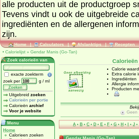
alle producten uit de productgroep
s
Tevens vindt u ook de uitgebreide cal
ingrediënten en de allergenen infor
zijn.
Home
|
Calculators
|
Afslanktips
|
Recepten
•
Calorielijst
»
Gendar Manis (Go-Tan)
Zoek calorieën van
Calorieën
Calorie waar
Extra calorie 
exacte zoekterm
Ingrediënten
zoek per
g / ml
Allergie infor
Zoeken
Producten me
Uitgebreid
zoeken
Calorieën per portie
Calorieën
archief
Beki
Voor je website
Geen 
Menu
A
•
B
•
C
•
D
•
E
•
F
•
G
•
H
•
I
•
J
•
Home
Calorieen zoeken
Gendar Manis (Go-Tan)