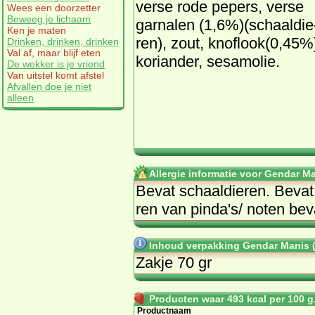
ver­se ro­de pe­pers, ver­se
Wees een doorzetter
Beweeg je lichaam
gar­na­len (1,6%)(schaal­die
Ken je maten
ren), zout, knof­look(0,45%
Drinken, drinken, drinken
Val af, maar blijf eten
ko­ri­an­der, se­samolie.
De wekker is je vriend
Van uitstel komt afstel
Afvallen doe je niet
alleen
Allergie informatie voor Gendar M
Be­vat schaal­die­ren. Be­va
ren van pin­da's/ no­ten be­v
Inhoud verpakking Gendar Manis 
Zakje 70 gr
Producten waar 493 kcal per 100 g.
Productnaam