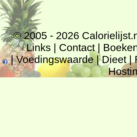
© 2005 - 2026
Calorielijst.
Links
|
Contact
|
Boeke
|
Voedingswaarde
|
Dieet
|
Hosti