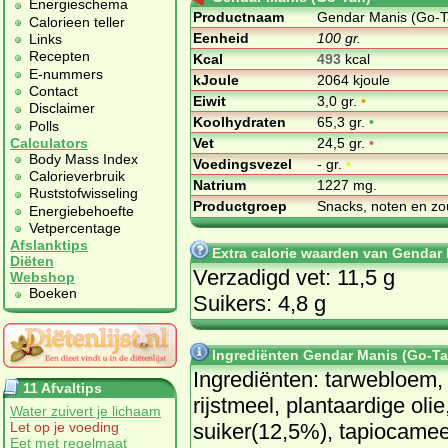
Energieschema
Productnaam
Gendar Manis (Go-T
Calorieen teller
Eenheid
100 gr.
Links
Recepten
Kcal
493
kcal
E-nummers
kJoule
2064 kjoule
Contact
Eiwit
3,0 gr.
•
Disclaimer
Koolhydraten
65,3 gr.
•
Polls
Vet
24,5 gr.
•
Calculators
Body Mass Index
Voedingsvezel
- gr.
•
Calorieverbruik
Natrium
1227 mg.
Ruststofwisseling
Productgroep
Snacks, noten en zo
Energiebehoefte
Vetpercentage
Afslanktips
Extra calorie waarden van Gendar
Diëten
Verzadigd vet: 11,5 g
Webshop
Boeken
Suikers: 4,8 g
Ingrediënten Gendar Manis (Go-Ta
In­gre­di­ën­ten: tar­webloem,
11 Afvaltips
rijst­meel, plant­aar­di­ge olie
Water zuivert je lichaam
sui­ker(12,5%), ta­pi­o­ca­mee
Let op je voeding
Eet met regelmaat