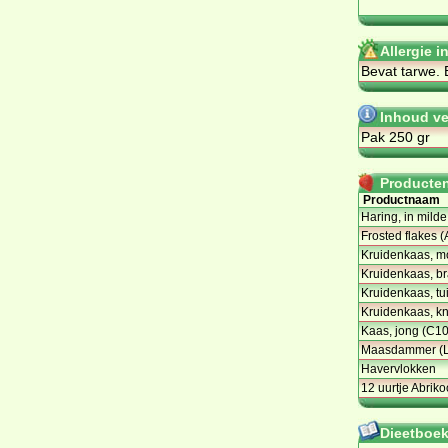
Allergie i
Be­vat tar­we. 
Inhoud ve
Pak 250 gr
Producten 
Productnaam
Haring, in mil
Frosted flakes (
Kruidenkaas, mo
Kruidenkaas, br
Kruidenkaas, tu
Kruidenkaas, kn
Kaas, jong (C1
Maasdammer (L
Havervlokken
12 uurtje Abrik
Dieetboeke