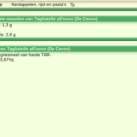
p
Aardappelen, rijst en pasta's
rie waarden van Tagliatelle all'uovo (De Cecco)
: 1,3 g
s: 2,8 g
en Tagliatelle all'uovo (De Cecco)
n: gries­meel van har­de TAR­
23,87%).