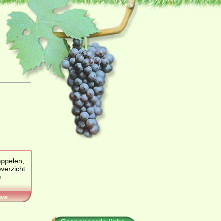
appelen,
verzicht
ws