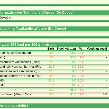
nformatie voor Tagliatelle all'uovo (De Cecco)
Be­vat ei.
rpakking Tagliatelle all'uovo (De Cecco)
waar 369 kcal per 100 g. inzitten.
Eiwit
Koolhydraten
Vet
Voedingsvezel
de roomsaus (Ouwehand)
8,0
10,0
34,0
-
Aldi)
5,0
85,0
1,0
-
sterd vers van het mes (Frico)
22,8
0,0
30,6
-
andnetel vers van het mes (Fric
22,8
0,0
30,6
-
inkruiden vers van het mes (Fri
22,8
0,0
30,6
-
oflook vers van het mes (Frico)
22,8
0,0
30,6
-
000)
23,2
0,0
30,6
-
idl)
27,7
0,0
28,7
-
13,0
68,1
7,2
-
oos Citroen (Weight Care)
25,0
41,0
11,0
6,0
n op calorielijst