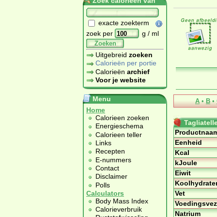
Zoek calorieën van
exacte zoekterm
zoek per
g / ml
Zoeken
Uitgebreid
zoeken
Calorieën per portie
Calorieën
archief
Voor je website
Menu
A
•
B
•
Home
Calorieen zoeken
Tagliatell
Energieschema
Productnaa
Calorieen teller
Eenheid
Links
Recepten
Kcal
E-nummers
kJoule
Contact
Eiwit
Disclaimer
Koolhydrate
Polls
Vet
Calculators
Body Mass Index
Voedingsvez
Calorieverbruik
Natrium