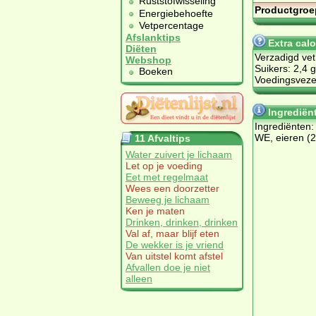
Ruststofwisseling
Productgroe
Energiebehoefte
Vetpercentage
Afslanktips
Extra calo
Diëten
Verzadigd vet
Webshop
Suikers: 2,4 g
Boeken
Voedingsvezel
Ingrediënt
In­gre­di­ën­te
WE, ei­e­ren (
11 Afvaltips
Water zuivert je lichaam
Let op je voeding
Eet met regelmaat
Wees een doorzetter
Beweeg je lichaam
Ken je maten
Drinken, drinken, drinken
Val af, maar blijf eten
De wekker is je vriend
Van uitstel komt afstel
Afvallen doe je niet
alleen