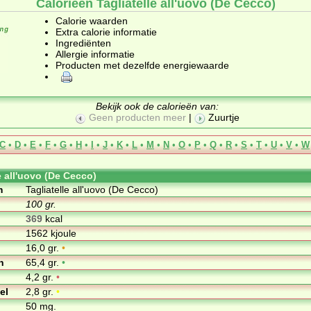
Calorieën Tagliatelle all'uovo (De Cecco)
Calorie waarden
Extra calorie informatie
Ingrediënten
Allergie informatie
Producten met dezelfde energiewaarde
Bekijk ook de calorieën van:
Geen producten meer
|
Zuurtje
C
•
D
•
E
•
F
•
G
•
H
•
I
•
J
•
K
•
L
•
M
•
N
•
O
•
P
•
Q
•
R
•
S
•
T
•
U
•
V
•
W
e all'uovo (De Cecco)
m
Tagliatelle all'uovo (De Cecco)
100 gr.
369
kcal
1562 kjoule
16,0 gr.
•
n
65,4 gr.
•
4,2 gr.
•
el
2,8 gr.
•
50 mg.