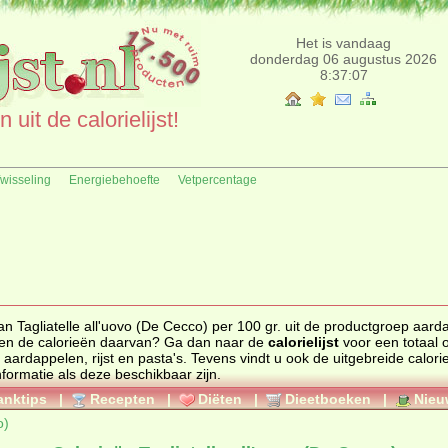
Het is vandaag
donderdag 06 augustus 2026
8:37:07
uit de calorielijst!
fwisseling
Energiebehoefte
Vetpercentage
n Tagliatelle all'uovo (De Cecco) per 100 gr. uit de productgroep aard
der product en de calorieën daarvan? Ga dan naar de
calorielijst
voor een totaal o
p
aardappelen, rijst en pasta's
. Tevens vindt u ook de uitgebreide calorie
nformatie als deze beschikbaar zijn.
anktips
|
Recepten
|
Diëten
|
Dieetboeken
|
Nieu
o)