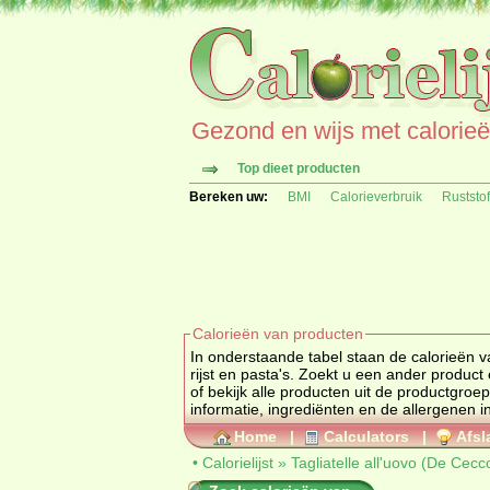
Gezond en wijs met calorieën 
Top dieet producten
Bereken uw:
BMI
Calorieverbruik
Ruststo
Calorieën van producten
In onderstaande tabel staan de calorieën va
rijst en pasta's. Zoekt u een an
of bekijk alle producten uit de productgroe
informatie, ingrediënten en de allergenen i
Home
|
Calculators
|
Afsl
•
Calorielijst
»
Tagliatelle all'uovo (De Cecc