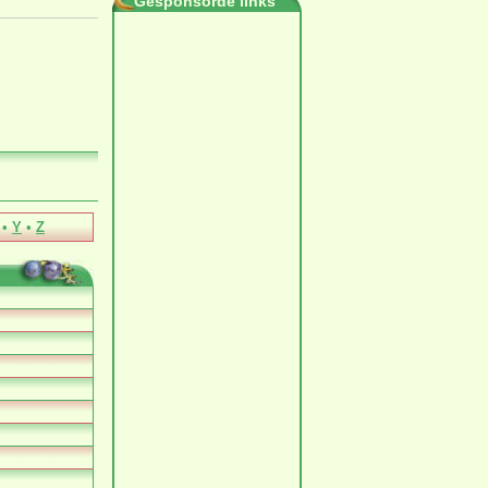
Gesponsorde links
•
Y
•
Z