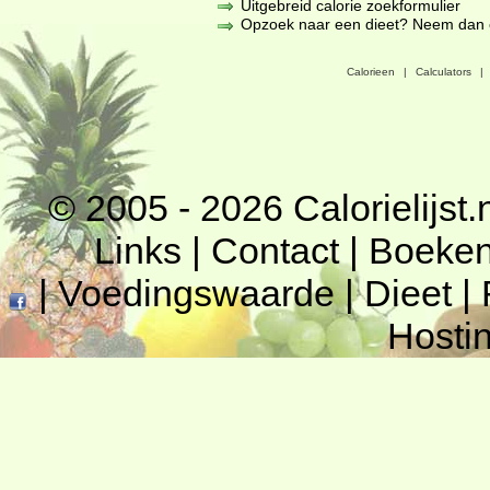
Uitgebreid calorie zoekformulier
Opzoek naar een dieet? Neem dan een
Calorieen
|
Calculators
|
© 2005 - 2026
Calorielijst.
Links
|
Contact
|
Boeke
|
Voedingswaarde
|
Dieet
|
Hosti