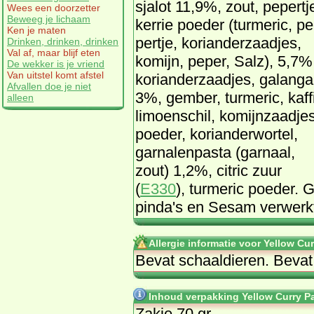
sja­lot 11,9%, zout, pe­per­tj
Wees een doorzetter
Beweeg je lichaam
ker­rie poe­der (tur­me­ric, pe
Ken je maten
per­tje, ko­ri­an­der­zaad­jes,
Drinken, drinken, drinken
Val af, maar blijf eten
ko­mijn, pe­per, Salz), 5,7%
De wekker is je vriend
Van uitstel komt afstel
ko­ri­an­der­zaad­jes, ga­lan­ga
Afvallen doe je niet
3%, gem­ber, tur­me­ric, kaf­f
alleen
li­moen­schil, ko­mijn­zaad­je
poe­der, ko­ri­an­der­wor­tel,
gar­na­len­pas­ta (gar­naal,
zout) 1,2%, ci­tric zuur
(
E330
), tur­me­ric poe­der.
pin­da's en Se­sam ver­werk
Allergie informatie voor Yellow Cu
Be­vat schaal­die­ren. Be­vat 
Inhoud verpakking Yellow Curry Pa
Zakje 70 gr