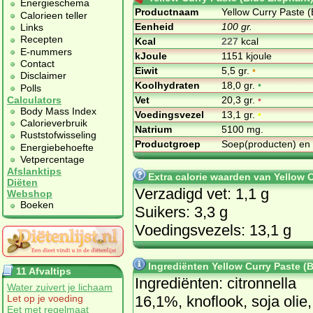
Energieschema
Productnaam
Yellow Curry Paste (
Calorieen teller
Eenheid
100 gr.
Links
Recepten
Kcal
227
kcal
E-nummers
kJoule
1151 kjoule
Contact
Eiwit
5,5 gr.
•
Disclaimer
Koolhydraten
18,0 gr.
•
Polls
Vet
20,3 gr.
•
Calculators
Body Mass Index
Voedingsvezel
13,1 gr.
•
Calorieverbruik
Natrium
5100 mg.
Ruststofwisseling
Productgroep
Soep(producten) en
Energiebehoefte
Vetpercentage
Afslanktips
Extra calorie waarden van Yellow 
Diëten
Verzadigd vet: 1,1 g
Webshop
Boeken
Suikers: 3,3 g
Voedingsvezels: 13,1 g
Ingrediënten Yellow Curry Paste (
11 Afvaltips
In­gre­di­ën­ten: ci­tron­nel­la
Water zuivert je lichaam
16,1%, knof­look, so­ja olie,
Let op je voeding
Eet met regelmaat