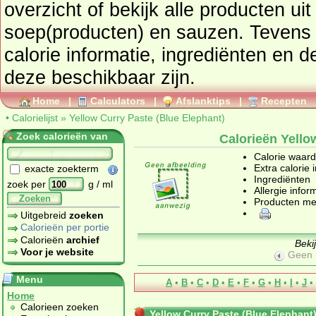
overzicht of bekijk alle producte
soep(producten) en sauzen
. Tevens vindt u ook de uitgebreide
calorie informatie, ingrediënten en d
deze beschikbaar zijn.
Home
|
Calculators
|
Afslanktips
|
Recepten
•
Calorielijst
»
Yellow Curry Paste (Blue Elephant)
Zoek calorieën van
Calorieën Yello
Calorie waar
Extra calorie 
exacte zoekterm
Ingrediënten
zoek per
g / ml
Allergie infor
Zoeken
Producten me
Uitgebreid
zoeken
Calorieën per portie
Calorieën
archief
Beki
Voor je website
Geen 
Menu
A
•
B
•
C
•
D
•
E
•
F
•
G
•
H
•
I
•
J
•
Home
Calorieen zoeken
Yellow Curry Paste (Blue Elephant