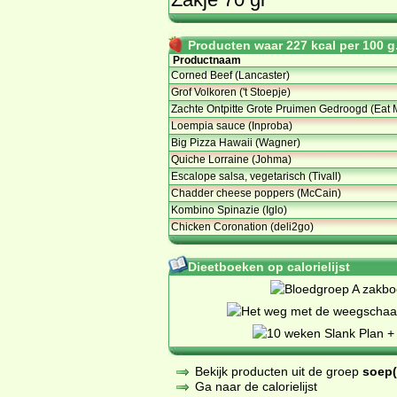
Producten waar 227 kcal per 100 g.
Productnaam
Corned Beef (Lancaster)
Grof Volkoren ('t Stoepje)
Zachte Ontpitte Grote Pruimen Gedroogd (Eat
Loempia sauce (Inproba)
Big Pizza Hawaii (Wagner)
Quiche Lorraine (Johma)
Escalope salsa, vegetarisch (Tivall)
Chadder cheese poppers (McCain)
Kombino Spinazie (Iglo)
Chicken Coronation (deli2go)
Dieetboeken op calorielijst
Bekijk producten uit de groep
soep(
Ga naar de calorielijst