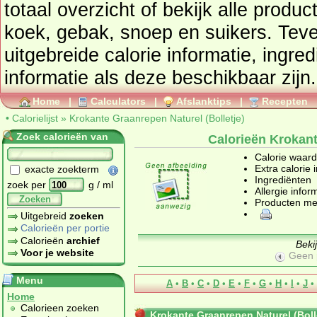
totaal overzicht of bekijk al
koek, gebak, snoep en suikers
. Tevens vindt u ook de
uitgebreide calorie informatie, ingre
informatie als deze beschikbaar zijn.
Home
|
Calculators
|
Afslanktips
|
Recepten
•
Calorielijst
»
Krokante Graanrepen Naturel (Bolletje)
Zoek calorieën van
Calorieën Krokant
Calorie waar
Extra calorie 
exacte zoekterm
Ingrediënten
zoek per
g / ml
Allergie infor
Zoeken
Producten me
Uitgebreid
zoeken
Calorieën per portie
Calorieën
archief
Beki
Voor je website
Geen 
Menu
A
•
B
•
C
•
D
•
E
•
F
•
G
•
H
•
I
•
J
•
Home
Calorieen zoeken
Krokante Graanrepen Naturel (Boll