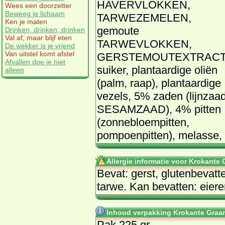
HAVERVLOKKEN,
Wees een doorzetter
Beweeg je lichaam
TARWEZEMELEN,
Ken je maten
gemoute
Drinken, drinken, drinken
Val af, maar blijf eten
TARWEVLOKKEN,
De wekker is je vriend
Van uitstel komt afstel
GERSTEMOUTEXTRACT
Afvallen doe je niet
suiker, plantaardige oliën
alleen
(palm, raap), plantaardige
vezels, 5% zaden (lijnzaad
SESAMZAAD), 4% pitten
(zonnebloempitten,
pompoenpitten), melasse, r
Allergie informatie voor Krokante 
Bevat: gerst, glutenbevat
tarwe. Kan bevatten: eiere
Inhoud verpakking Krokante Graanr
Pak 225 gr