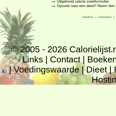
Uitgebreid calorie zoekformulier
Opzoek naar een dieet? Neem dan een
Calorieen
|
Calculators
|
© 2005 - 2026
Calorielijst.
Links
|
Contact
|
Boeke
|
Voedingswaarde
|
Dieet
|
Hosti