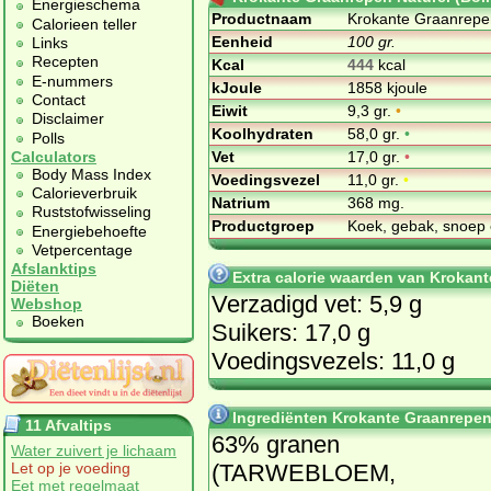
Energieschema
Productnaam
Krokante Graanrepen 
Calorieen teller
Eenheid
100 gr.
Links
Recepten
Kcal
444
kcal
E-nummers
kJoule
1858 kjoule
Contact
Eiwit
9,3 gr.
•
Disclaimer
Koolhydraten
58,0 gr.
•
Polls
Vet
17,0 gr.
•
Calculators
Body Mass Index
Voedingsvezel
11,0 gr.
•
Calorieverbruik
Natrium
368 mg.
Ruststofwisseling
Productgroep
Koek, gebak, snoep 
Energiebehoefte
Vetpercentage
Afslanktips
Extra calorie waarden van Krokant
Diëten
Verzadigd vet: 5,9 g
Webshop
Boeken
Suikers: 17,0 g
Voedingsvezels: 11,0 g
Ingrediënten Krokante Graanrepen 
11 Afvaltips
63% granen
Water zuivert je lichaam
(TARWEBLOEM,
Let op je voeding
Eet met regelmaat