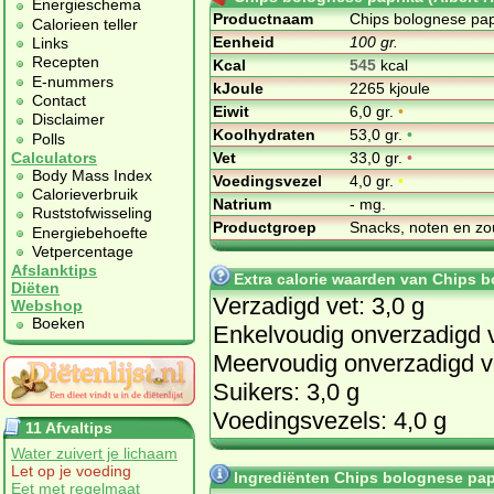
Energieschema
Productnaam
Chips bolognese papr
Calorieen teller
Eenheid
100 gr.
Links
Recepten
Kcal
545
kcal
E-nummers
kJoule
2265 kjoule
Contact
Eiwit
6,0 gr.
•
Disclaimer
Koolhydraten
53,0 gr.
•
Polls
Vet
33,0 gr.
•
Calculators
Body Mass Index
Voedingsvezel
4,0 gr.
•
Calorieverbruik
Natrium
- mg.
Ruststofwisseling
Productgroep
Snacks, noten en zo
Energiebehoefte
Vetpercentage
Afslanktips
Extra calorie waarden van Chips b
Diëten
Verzadigd vet: 3,0 g
Webshop
Boeken
Enkelvoudig onverzadigd v
Meervoudig onverzadigd ve
Suikers: 3,0 g
Voedingsvezels: 4,0 g
11 Afvaltips
Water zuivert je lichaam
Let op je voeding
Ingrediënten Chips bolognese papr
Eet met regelmaat