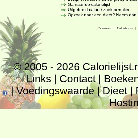
Ga naar de calorielijst
Uitgebreid calorie zoekformulier
Opzoek naar een dieet? Neem dan een
Calorieen
|
Calculators
|
© 2005 - 2026
Calorielijst.
Links
|
Contact
|
Boeke
|
Voedingswaarde
|
Dieet
|
Hosti