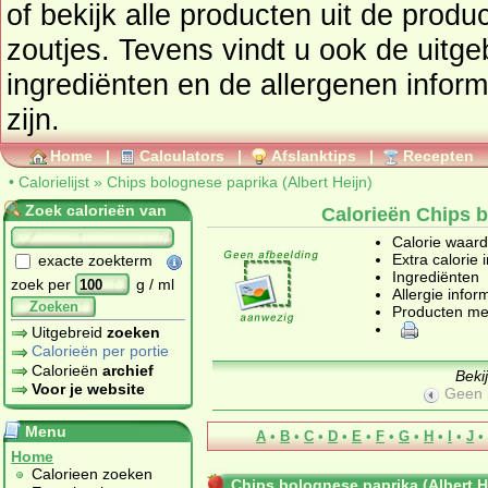
of bekijk alle producten uit de prod
zoutjes
. Tevens vindt u ook de uitgebreide calorie informatie,
ingrediënten en de allergenen infor
zijn.
Home
|
Calculators
|
Afslanktips
|
Recepten
•
Calorielijst
»
Chips bolognese paprika (Albert Heijn)
Zoek calorieën van
Calorieën Chips b
Calorie waar
Extra calorie 
exacte zoekterm
Ingrediënten
zoek per
g / ml
Allergie infor
Zoeken
Producten me
Uitgebreid
zoeken
Calorieën per portie
Calorieën
archief
Beki
Voor je website
Geen 
Menu
A
•
B
•
C
•
D
•
E
•
F
•
G
•
H
•
I
•
J
•
Home
Calorieen zoeken
Chips bolognese paprika (Albert H