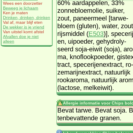
60% aard­ap­pe­len, 33%
Wees een doorzetter
Beweeg je lichaam
zon­ne­bloem­olie, sui­ker,
Ken je maten
zout, pa­neer­meel [tar­we­
Drinken, drinken, drinken
Val af, maar blijf eten
bloem (glu­ten), wa­ter, zout
De wekker is je vriend
Van uitstel komt afstel
rijs­mid­del (
E503
)], spe­ce­ri
Afvallen doe je niet
en, uip­oe­der, ge­hy­dro­ly­
alleen
seerd so­ja-ei­wit (so­ja), aro
ma, knof­look­poe­der, gist­e
tract, spe­ce­rij­en­ex­tract, ro
ze­ma­rijnex­tract, na­tuur­lijk
rooka­ro­ma, na­tuur­lijk aro­
(lac­to­se, melk­ei­wit).
Allergie informatie voor Chips bol
Be­vat tar­we. Be­vat so­ja. B
ten­be­vat­ten­de gra­nen.