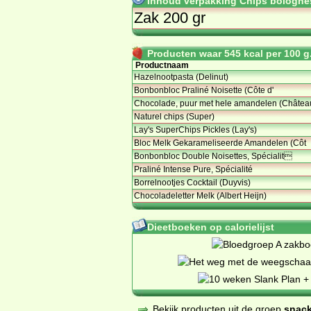
Inhoud verpakking Chips bolognese
Zak 200 gr
Producten waar 545 kcal per 100 g.
Productnaam
Hazelnootpasta (Delinut)
Bonbonbloc Praliné Noisette (Côte d'
Chocolade, puur met hele amandelen (Châtea
Naturel chips (Super)
Lay's SuperChips Pickles (Lay's)
Bloc Melk Gekarameliseerde Amandelen (Côt
Bonbonbloc Double Noisettes, Spécialit
Praliné Intense Pure, Spécialité
Borrelnootjes Cocktail (Duyvis)
Chocoladeletter Melk (Albert Heijn)
Dieetboeken op calorielijst
Bekijk producten uit de groep
snack