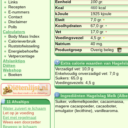
Eenheid
100 gr.
Links
Recepten
Kcal
460
kcal
E-nummers
kJoule
1925 kjoule
Contact
Eiwit
7,0 gr.
•
Disclaimer
Koolhydraten
67,0 gr.
•
Polls
Vet
17,0 gr.
•
Calculators
Body Mass Index
Voedingsvezel
4,5 gr.
•
Calorieverbruik
Natrium
40 mg.
Ruststofwisseling
Productgroep
Overig beleg
Energiebehoefte
Vetpercentage
Afslanktips
Extra calorie waarden van Hagelsla
Diëten
Verzadigd vet: 10,0 g
Webshop
Enkelvoudig onverzadigd vet: 7,0 g
Boeken
Suikers: 65,0 g
Voedingsvezels: 4,5 g
Ingrediënten Hagelslag Melk (Alber
Suiker, vollemelkpoeder, cacaomassa,
11 Afvaltips
magere cacaopoeder, cacaoboter,
Water zuivert je lichaam
emulgator (lecithine), vanillearoma.
Let op je voeding
Eet met regelmaat
Wees een doorzetter
Beweeg je lichaam