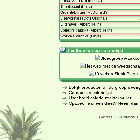
Prince Start Naturel (LU)
Theebiscuit (Pally)
Groenteburger (McDonald's)
Bierworstjes (Dots Original)
Elitehaver (Albert Heijn)
Spirelli's paprika (Albert Heijn)
Wokkels Paprika (Lay's)
Dieetboeken op calorielijst
Bekijk producten uit de groep
overi
Ga naar de calorielijst
Uitgebreid calorie zoekformulier
Opzoek naar een dieet? Neem dan een
Calorieen
|
Calculators
|