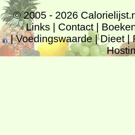
© 2005 - 2026
Calorielijst.
Links
|
Contact
|
Boeke
|
Voedingswaarde
|
Dieet
|
Hosti