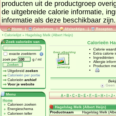
producten uit de productgroep
overi
de uitgebreide calorie informatie, in
informatie als deze beschikbaar zijn.
Home
|
Calculators
|
Afslanktips
|
Recepten
•
Calorielijst
»
Hagelslag Melk (Albert Heijn)
Zoek calorieën van
Calorieën Ha
Calorie waar
Extra calorie 
exacte zoekterm
Ingrediënten
zoek per
g / ml
Allergie infor
Zoeken
Producten me
Uitgebreid
zoeken
Calorieën per portie
Calorieën
archief
Beki
Voor je website
Geen 
Menu
A
•
B
•
C
•
D
•
E
•
F
•
G
•
H
•
I
•
J
•
Home
Calorieen zoeken
Hagelslag Melk (Albert Heijn)
Energieschema
Productnaam
Hagelslag Melk (Albe
Calorieen teller