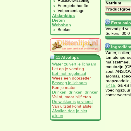
Ruststofwisseling
Natrium
Energiebehoefte
Productgroe
Vetpercentage
Afslanktips
Diëten
Extra cal
Webshop
Verzadigd vet
Boeken
Suikers: 30,0
Ingrediën
Water, suiker, 
11 Afvaltips
tomatenpuree
maïszetmeel, 
Water zuivert je lichaam
moutazijn (GE
Let op je voeding
zout, ANSJOVI
Eet met regelmaat
aroma), spec
Wees een doorzetter
raapzaadolie,
Beweeg je lichaam
E415
, GERS
Ken je maten
voedingszuu
Drinken, drinken, drinken
conserveerm
Val af, maar blijf eten
De wekker is je vriend
Van uitstel komt afstel
Afvallen doe je niet
alleen