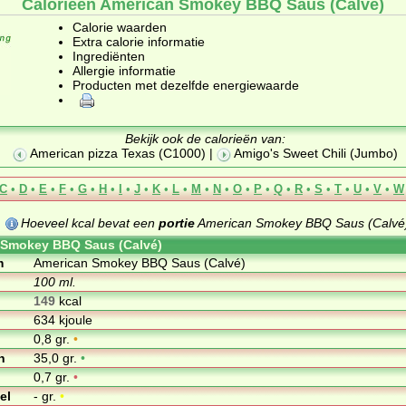
Calorieën American Smokey BBQ Saus (Calvé)
Calorie waarden
Extra calorie informatie
Ingrediënten
Allergie informatie
Producten met dezelfde energiewaarde
Bekijk ook de calorieën van:
American pizza Texas (C1000)
|
Amigo's Sweet Chili (Jumbo)
C
•
D
•
E
•
F
•
G
•
H
•
I
•
J
•
K
•
L
•
M
•
N
•
O
•
P
•
Q
•
R
•
S
•
T
•
U
•
V
•
W
Hoeveel kcal bevat een
portie
American Smokey BBQ Saus (Calvé)
 Smokey BBQ Saus (Calvé)
m
American Smokey BBQ Saus (Calvé)
100 ml.
149
kcal
634 kjoule
0,8 gr.
•
n
35,0 gr.
•
0,7 gr.
•
el
- gr.
•