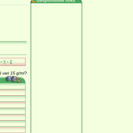
Gesponsorde links
•
Y
•
Z
 van 15 g/ml?