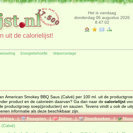
Het is vandaag
donderdag 06 augustus 2026
8:47:02
uit de calorielijst!
fwisseling
Energiebehoefte
Vetpercentage
 van American Smokey BBQ Saus (Calvé) per 100 ml. uit de productgro
 sauzen. Zoekt u een ander product en de calorieën daarvan? Ga dan naar de
calorielijst
voo
ten uit de productgroep
soep(producten) en sauzen
. Tevens vindt u ook de uitgebreide
genen informatie als deze beschikbaar zijn.
anktips
|
Recepten
|
Diëten
|
Dieetboeken
|
Nieu
(Calvé)