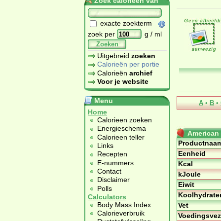
Zoek calorieën van
exacte zoekterm
zoek per
g / ml
Zoeken
Uitgebreid
zoeken
Calorieën per portie
Calorieën
archief
Voor je website
Menu
A
•
B
•
Home
Calorieen zoeken
Energieschema
American
Calorieen teller
Productnaa
Links
Eenheid
Recepten
E-nummers
Kcal
Contact
kJoule
Disclaimer
Eiwit
Polls
Koolhydrate
Calculators
Body Mass Index
Vet
Calorieverbruik
Voedingsvez