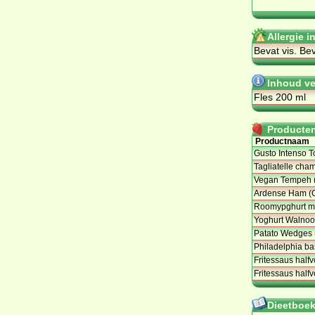
Allergie 
Be­vat vis. Be­
Inhoud v
Fles 200 ml
Producten 
Productnaam
Gusto Intenso T
Tagliatelle cha
Vegan Tempeh (
Ardense Ham (C
Roomypghurt me
Yoghurt Walnoo
Patato Wedges 
Philadelphia bas
Fritessaus half
Fritessaus halfvo
Dieetboeke