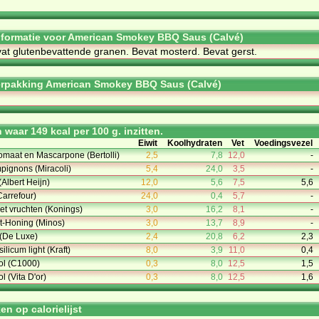
informatie voor American Smokey BBQ Saus (Calvé)
vat glu­ten­be­vat­ten­de gra­nen. Be­vat mos­terd. Be­vat gerst.
erpakking American Smokey BBQ Saus (Calvé)
waar 149 kcal per 100 g. inzitten.
Eiwit
Koolhydraten
Vet
Voedingsvezel
omaat en Mascarpone (Bertolli)
2,5
7,8
12,0
-
mpignons (Miracoli)
5,4
24,0
3,5
-
Albert Heijn)
12,0
5,6
7,5
5,6
arrefour)
24,0
0,4
5,7
-
t vruchten (Konings)
3,0
16,2
8,1
-
t-Honing (Minos)
3,0
13,7
8,9
-
(De Luxe)
2,4
20,8
6,2
2,3
ilicum light (Kraft)
8,0
3,9
11,0
0,4
vol (C1000)
0,3
8,0
12,5
1,5
l (Vita D'or)
0,3
8,0
12,5
1,6
n op calorielijst