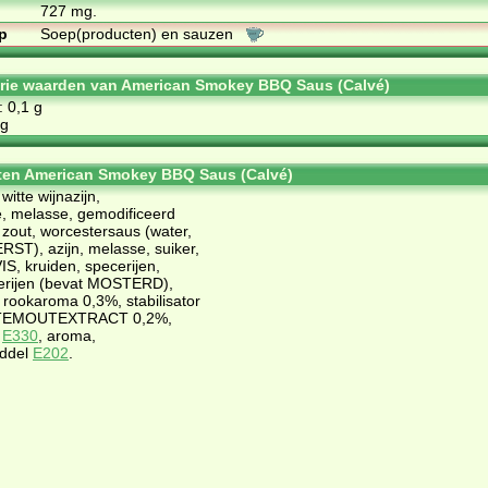
727 mg.
p
Soep(producten) en sauzen
orie waarden van American Smokey BBQ Saus (Calvé)
: 0,1 g
 g
ten American Smokey BBQ Saus (Calvé)
witte wijnazijn,
, melasse, gemodificeerd
zout, worcestersaus (water,
RST), azijn, melasse, suiker,
S, kruiden, specerijen,
erijen (bevat MOSTERD),
 rookaroma 0,3%, stabilisator
TEMOUTEXTRACT 0,2%,
r
E330
, aroma,
iddel
E202
.