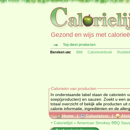
Gezond en wijs met calorieën 
Top dieet producten
Bereken uw:
BMI
Calorieverbruik
Ruststo
Calorieën van producten
In onderstaande tabel staan de calorieën
soep(producten) en
totaal overzicht of bekijk alle produc
calorie informatie, ingrediënten en de aller
Home
|
Calculators
|
Afsl
•
Calorielijst
»
American Smokey BBQ Saus 