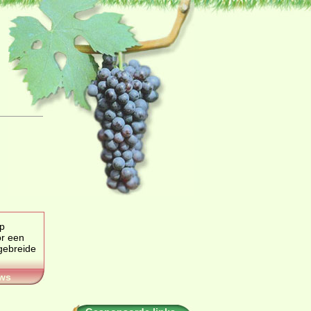
ep
r een
ws