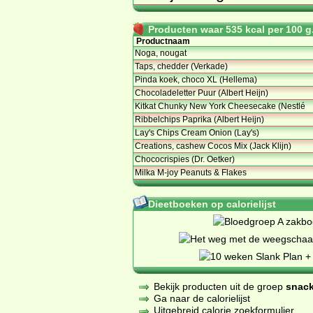
Producten waar 535 kcal per 100 g.
Productnaam
Noga, nougat
Taps, chedder (Verkade)
Pinda koek, choco XL (Hellema)
Chocoladeletter Puur (Albert Heijn)
Kitkat Chunky New York Cheesecake (Nestlé
Ribbelchips Paprika (Albert Heijn)
Lay's Chips Cream Onion (Lay's)
Creations, cashew Cocos Mix (Jack Klijn)
Chococrispies (Dr. Oetker)
Milka M-joy Peanuts & Flakes
Dieetboeken op calorielijst
Bekijk producten uit de groep
snack
Ga naar de calorielijst
Uitgebreid calorie zoekformulier