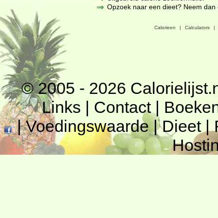
Opzoek naar een dieet? Neem dan een
Calorieen
|
Calculators
|
© 2005 - 2026
Calorielijst.
Links
|
Contact
|
Boeke
|
Voedingswaarde
|
Dieet
|
Hosti