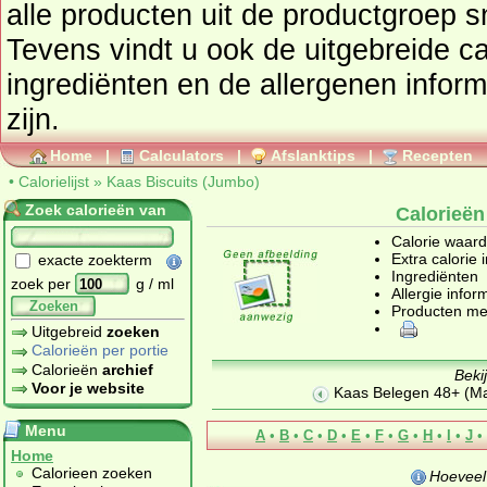
alle producten uit de productgroep
s
Tevens vindt u ook de uitgebreide cal
ingrediënten en de allergenen infor
zijn.
Home
|
Calculators
|
Afslanktips
|
Recepten
•
Calorielijst
»
Kaas Biscuits (Jumbo)
Zoek calorieën van
Calorieën
Calorie waar
Extra calorie 
exacte zoekterm
Ingrediënten
zoek per
g / ml
Allergie infor
Zoeken
Producten me
Uitgebreid
zoeken
Calorieën per portie
Calorieën
archief
Beki
Voor je website
Kaas Belegen 48+ (Ma
Menu
A
•
B
•
C
•
D
•
E
•
F
•
G
•
H
•
I
•
J
•
Home
Calorieen zoeken
Hoeveel