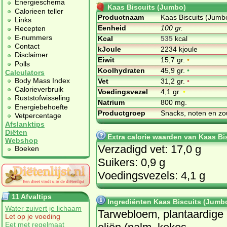
Energieschema
Kaas Biscuits (Jumbo)
Calorieen teller
Productnaam
Kaas Biscuits (Jumb
Links
Eenheid
100 gr.
Recepten
E-nummers
Kcal
535
kcal
Contact
kJoule
2234 kjoule
Disclaimer
Eiwit
15,7 gr.
•
Polls
Koolhydraten
45,9 gr.
•
Calculators
Body Mass Index
Vet
31,2 gr.
•
Calorieverbruik
Voedingsvezel
4,1 gr.
•
Ruststofwisseling
Natrium
800 mg.
Energiebehoefte
Productgroep
Snacks, noten en zo
Vetpercentage
Afslanktips
Diëten
Extra calorie waarden van Kaas Bi
Webshop
Verzadigd vet: 17,0 g
Boeken
Suikers: 0,9 g
Voedingsvezels: 4,1 g
11 Afvaltips
Ingrediënten Kaas Biscuits (Jumb
Water zuivert je lichaam
Tarwebloem, plantaardige
Let op je voeding
Eet met regelmaat