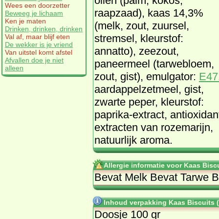
oliën (palm, kokos,
Wees een doorzetter
raapzaad), kaas 14,3%
Beweeg je lichaam
Ken je maten
(melk, zout, zuursel,
Drinken, drinken, drinken
stremsel, kleurstof:
Val af, maar blijf eten
De wekker is je vriend
annatto), zeezout,
Van uitstel komt afstel
Afvallen doe je niet
paneermeel (tarwebloem,
alleen
zout, gist), emulgator:
E47
aardappelzetmeel, gist,
zwarte peper, kleurstof:
paprika-extract, antioxidan
extracten van rozemarijn,
natuurlijk aroma.
Allergie informatie voor Kaas Bisc
Bevat Melk Bevat Tarwe B
Inhoud verpakking Kaas Biscuits
Doosje 100 gr