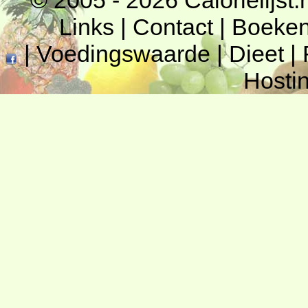
© 2005 - 2026
Calorielijst.
Links
|
Contact
|
Boeke
|
Voedingswaarde
|
Dieet
|
Hosti