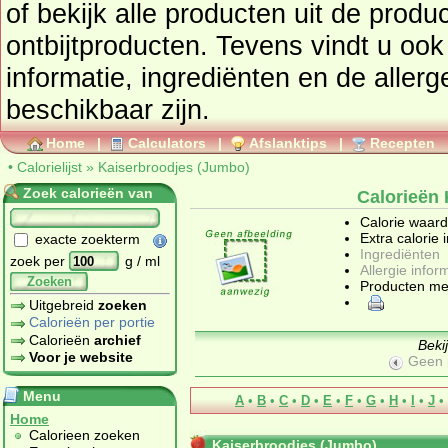
of bekijk alle producten uit de prod
ontbijtproducten
. Tevens vindt u ook de uitgebreide calorie
informatie, ingrediënten en de aller
beschikbaar zijn.
Home
|
Calculators
|
Afslanktips
|
Recepten
•
Calorielijst
»
Kaiserbroodjes (Jumbo)
Zoek calorieën van
Calorieën
Calorie waar
Extra calorie 
exacte zoekterm
Ingrediënten
zoek per
g / ml
Allergie infor
Zoeken
Producten me
Uitgebreid
zoeken
Calorieën per portie
Calorieën
archief
Beki
Voor je website
Geen 
Menu
A
•
B
•
C
•
D
•
E
•
F
•
G
•
H
•
I
•
J
•
Home
Calorieen zoeken
Kaiserbroodjes (Jumbo)