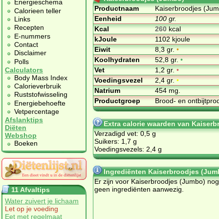
Energieschema
Productnaam
Kaiserbroodjes (Ju
Calorieen teller
Eenheid
100 gr.
Links
Recepten
Kcal
260
kcal
E-nummers
kJoule
1102 kjoule
Contact
Eiwit
8,3 gr.
•
Disclaimer
Koolhydraten
52,8 gr.
•
Polls
Vet
1,2 gr.
•
Calculators
Body Mass Index
Voedingsvezel
2,4 gr.
•
Calorieverbruik
Natrium
454 mg.
Ruststofwisseling
Productgroep
Brood- en ontbijtpr
Energiebehoefte
Vetpercentage
Afslanktips
Extra calorie waarden van Kaiser
Diëten
Verzadigd vet: 0,5 g
Webshop
Suikers: 1,7 g
Boeken
Voedingsvezels: 2,4 g
Ingrediënten Kaiserbroodjes (Jum
Er zijn voor Kaiserbroodjes (Jumbo) nog
geen ingrediënten aanwezig.
11 Afvaltips
Water zuivert je lichaam
Let op je voeding
Eet met regelmaat