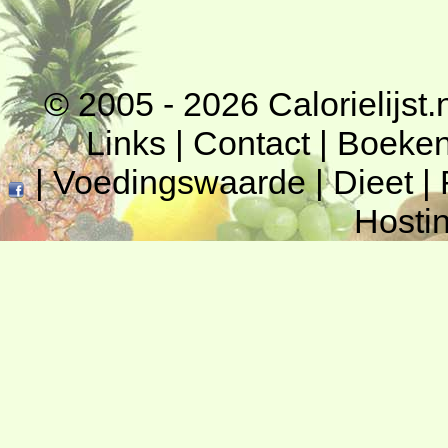
© 2005 - 2026
Calorielijst.
Links
|
Contact
|
Boeke
|
Voedingswaarde
|
Dieet
|
Hosti