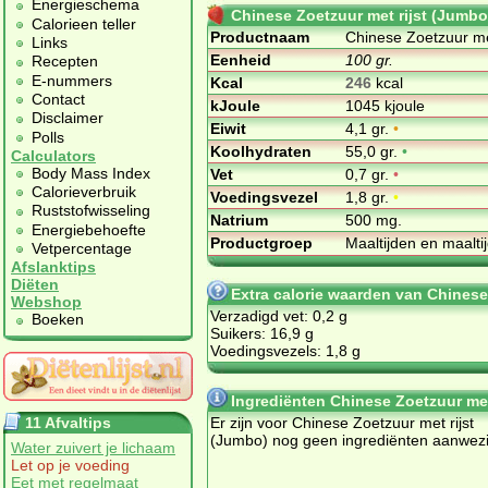
Energieschema
Chinese Zoetzuur met rijst (Jumbo
Calorieen teller
Productnaam
Chinese Zoetzuur me
Links
Eenheid
100 gr.
Recepten
E-nummers
Kcal
246
kcal
Contact
kJoule
1045 kjoule
Disclaimer
Eiwit
4,1 gr.
•
Polls
Koolhydraten
55,0 gr.
•
Calculators
Body Mass Index
Vet
0,7 gr.
•
Calorieverbruik
Voedingsvezel
1,8 gr.
•
Ruststofwisseling
Natrium
500 mg.
Energiebehoefte
Productgroep
Maaltijden en maalt
Vetpercentage
Afslanktips
Diëten
Extra calorie waarden van Chinese
Webshop
Verzadigd vet: 0,2 g
Boeken
Suikers: 16,9 g
Voedingsvezels: 1,8 g
Ingrediënten Chinese Zoetzuur met
11 Afvaltips
Er zijn voor Chinese Zoetzuur met rijst
(Jumbo) nog geen ingrediënten aanwezi
Water zuivert je lichaam
Let op je voeding
Eet met regelmaat