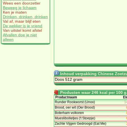
Wees een doorzetter
Beweeg je lichaam
Ken je maten
Drinken, drinken, drinken
Val af, maar blijf eten
De wekker is je vriend
Van uitstel komt afstel
Afvallen doe je niet
alleen
Inhoud verpakking Chinese Zoetzu
Doos 512 gram
Producten waar 246 kcal per 100 g.
Productnaam
Ei
Runder Rookworst (Unox)
1
Brood, oer wit (Oer Brood)
Boterham volkoren
Mueslibolletjes ('t Stoepje)
Zachte Vijgen Gedroogd (Eat Me)