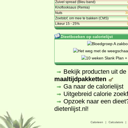
Zuivel spread (Bleu band)
Knoflooksaus (Remia)
Nuts
3
Zoetstof, om mee te bakken (CMS)
Likeur 15 - 25%
Dieetboeken op calorielijst
Bekijk producten uit d
maaltijdpakketten
Ga naar de calorielijst
Uitgebreid calorie zoek
Opzoek naar een dieet
dietenlijst.nl
!
Calorieen
|
Calculators
|