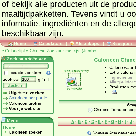
of bekijk alle producten uit de prod
maaltijdpakketten
. Tevens vindt u ook de uitgebreide calorie
informatie, ingrediënten en de aller
beschikbaar zijn.
Home
|
Calculators
|
Afslanktips
|
Recepten
•
Calorielijst
»
Chinese Zoetzuur met rijst (Jumbo)
Zoek calorieën van
Calorieën Chine
Calorie waar
Extra calorie 
exacte zoekterm
Ingrediënten
zoek per
g / ml
Allergie infor
Zoeken
Producten me
Uitgebreid
zoeken
Calorieën per portie
Calorieën
archief
Beki
Voor je website
Chinese Tomatensoep
Menu
A
•
B
•
C
•
D
•
E
•
F
•
G
•
H
•
I
•
J
•
Home
Calorieen zoeken
Hoeveel kcal bevat e