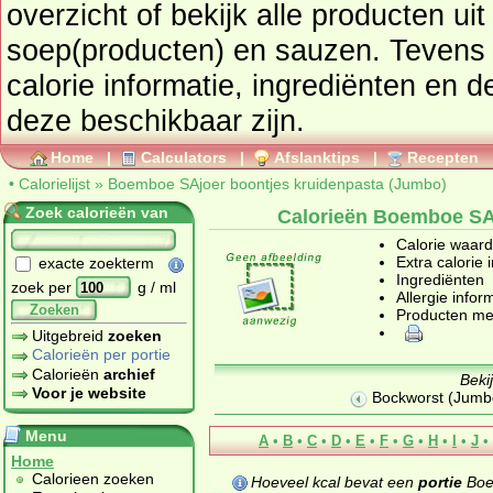
overzicht of bekijk alle producte
soep(producten) en sauzen
. Tevens vindt u ook de uitgebreide
calorie informatie, ingrediënten en d
deze beschikbaar zijn.
Home
|
Calculators
|
Afslanktips
|
Recepten
•
Calorielijst
»
Boemboe SAjoer boontjes kruidenpasta (Jumbo)
Zoek calorieën van
Calorieën Boemboe SAj
Calorie waar
Extra calorie 
exacte zoekterm
Ingrediënten
zoek per
g / ml
Allergie infor
Zoeken
Producten me
Uitgebreid
zoeken
Calorieën per portie
Calorieën
archief
Beki
Voor je website
Bockworst (Jumb
Menu
A
•
B
•
C
•
D
•
E
•
F
•
G
•
H
•
I
•
J
•
Home
Calorieen zoeken
Hoeveel kcal bevat een
portie
Boem