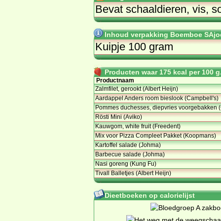
Bevat schaaldieren, vis, so
Inhoud verpakking Boemboe SAjoe
Kuipje 100 gram
Producten waar 175 kcal per 100 g.
Productnaam
Zalmfilet, gerookt (Albert Heijn)
Aardappel Anders room bieslook (Campbell's)
Pommes duchesses, diepvries voorgebakken 
Rösti Mini (Aviko)
Kauwgom, white fruit (Freedent)
Mix voor Pizza Compleet Pakket (Koopmans)
Kartoffel salade (Johma)
Barbecue salade (Johma)
Nasi goreng (Kung Fu)
Tivall Balletjes (Albert Heijn)
Dieetboeken op calorielijst