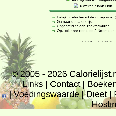
Bekijk producten uit de groep
soep(
Ga naar de calorielijst
Uitgebreid calorie zoekformulier
Opzoek naar een dieet? Neem dan een
Calorieen
|
Calculators
|
© 2005 - 2026
Calorielijst.
Links
|
Contact
|
Boeke
|
Voedingswaarde
|
Dieet
|
Hosti