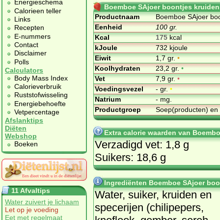
Energieschema
Boemboe SAjoer boontjes kruiden
Calorieen teller
Productnaam
Boemboe SAjoer boo
Links
Eenheid
100 gr.
Recepten
E-nummers
Kcal
175
kcal
Contact
kJoule
732 kjoule
Disclaimer
Eiwit
1,7 gr.
•
Polls
Koolhydraten
23,2 gr.
•
Calculators
Body Mass Index
Vet
7,9 gr.
•
Calorieverbruik
Voedingsvezel
- gr.
•
Ruststofwisseling
Natrium
- mg.
Energiebehoefte
Productgroep
Soep(producten) en
Vetpercentage
Afslanktips
Diëten
Extra calorie waarden van Boembo
Webshop
Verzadigd vet: 1,8 g
Boeken
Suikers: 18,6 g
Ingrediënten Boemboe SAjoer boo
11 Afvaltips
Water, suiker, kruiden en
Water zuivert je lichaam
specerijen (chilipepers,
Let op je voeding
Eet met regelmaat