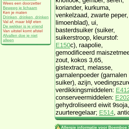
knoflook, gember, sereh,
Wees een doorzetter
koriander, kurkuma,
Beweeg je lichaam
Ken je maten
venkelzaad, zwarte peper,
Drinken, drinken, drinken
limoenblad), ui,
Val af, maar blijf eten
De wekker is je vriend
basterdsuiker (suiker,
Van uitstel komt afstel
Afvallen doe je niet
suikerstroop, kleurstof:
alleen
E150
c), raapolie,
gemodificeerd maiszetmee
zout, kokos 3,65,
gistextract, melasse,
garnalenpoeder (garnalen [
suiker), azijn, voedingszur
verdikkingsmiddelen:
E41
conserveermiddelen:
E20
gehydroliseerd eiwit 9soja
zuurteregelaar;
E514
, ant
Allergie informatie voor Boemboe