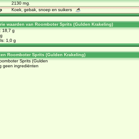
2130 mg.
p
Koek, gebak, snoep en suikers
orie waarden van Roomboter Sprits (Gulden Krakeling)
: 18,7 g
 g
s: 1,0 g
ten Roomboter Sprits (Gulden Krakeling)
Roomboter Sprits (Gulden
g geen ingrediënten