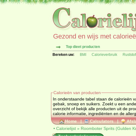
Gezond en wijs met calorieën 
Top dieet producten
Bereken uw:
BMI
Calorieverbruik
Ruststo
Calorieën van producten
In onderstaande tabel staan de calorieën v
gebak, snoep en suiker
overzicht of bekijk alle producten uit de
calorie informatie, ingrediënten en de aller
Home
|
Calculators
|
Afsl
•
Calorielijst
»
Roomboter Sprits (Gulden Kr