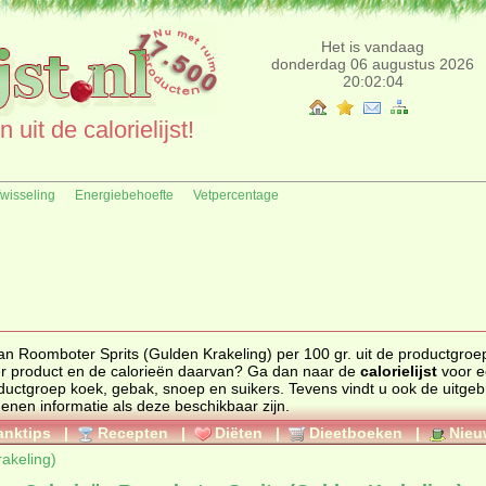
Het is vandaag
donderdag 06 augustus 2026
20:02:04
uit de calorielijst!
fwisseling
Energiebehoefte
Vetpercentage
an Roomboter Sprits (Gulden Krakeling) per 100 gr. uit de productgroe
s. Zoekt u een ander product en de calorieën daarvan? Ga dan naar de
calorielijst
voor e
 productgroep
koek, gebak, snoep en suikers
. Tevens vindt u ook de uitgebreide
genen informatie als deze beschikbaar zijn.
anktips
|
Recepten
|
Diëten
|
Dieetboeken
|
Nieu
akeling)