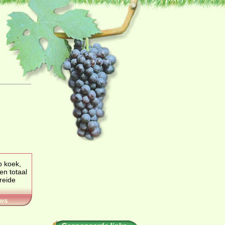
p koek,
en totaal
ws