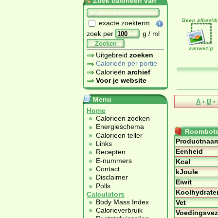
Zoek calorieën van
exacte zoekterm
zoek per
g / ml
Zoeken
Uitgebreid
zoeken
Calorieën per portie
Calorieën
archief
Voor je website
Menu
A
•
B
•
Home
Calorieen zoeken
Energieschema
Roomboter
Calorieen teller
Productnaa
Links
Eenheid
Recepten
E-nummers
Kcal
Contact
kJoule
Disclaimer
Eiwit
Polls
Koolhydrate
Calculators
Body Mass Index
Vet
Calorieverbruik
Voedingsvez