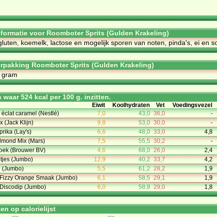
informatie voor Roomboter Sprits (Gulden Krakeling)
gluten, koemelk, lactose en mogelijk sporen van noten, pinda's, ei en so
rpakking Roomboter Sprits (Gulden Krakeling)
0 gram
waar 524 kcal per 100 g. inzitten.
Eiwit
Koolhydraten
Vet
Voedingsvezel
 éclat caramel (Nestlé)
7,0
43,0
36,0
-
 (Jack Klijn)
9,8
53,0
30,0
-
rika (Lay's)
6,6
48,0
33,0
4,8
Almond Mix (Mars)
7,5
55,5
30,2
-
oek (Brouwer BV)
4,6
68,0
26,0
2,4
tjes (Jumbo)
12,9
40,2
33,7
4,2
l (Jumbo)
5,5
61,2
28,2
1,9
Fizzy Orange Smaak (Jumbo)
6,1
58,5
29,1
1,9
Discodip (Jumbo)
6,0
58,9
29,0
1,8
n op calorielijst