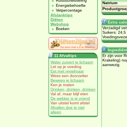
Ruststofwisseling
Natrium
Energiebehoefte
Productgroe
Vetpercentage
Afslanktips
Diëten
Extra cal
Webshop
Verzadigd vet
Boeken
Suikers: 24,5
Voedingsvezel
Ingrediën
11 Afvaltips
Er zijn voor 
Krakeling) no
Water zuivert je lichaam
aanwezig.
Let op je voeding
Eet met regelmaat
Wees een doorzetter
Beweeg je lichaam
Ken je maten
Drinken, drinken, drinken
Val af, maar blijf eten
De wekker is je vriend
Van uitstel komt afstel
Afvallen doe je niet
alleen