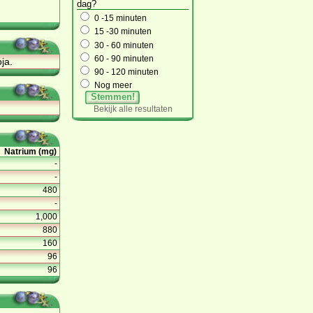
dag?
0 -15 minuten
15 -30 minuten
30 - 60 minuten
60 - 90 minuten
ja.
90 - 120 minuten
Nog meer
Stemmen!
Bekijk alle resultaten
Natrium (mg)
-
-
480
-
1,000
880
160
96
96