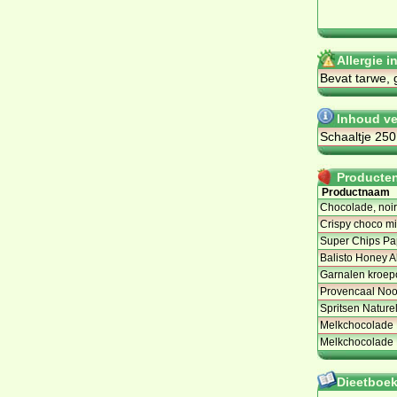
Allergie 
Bevat tarwe, 
Inhoud ve
Schaaltje 25
Producten 
Productnaam
Chocolade, noir
Crispy choco mix
Super Chips Pap
Balisto Honey 
Garnalen kroep
Provencaal Noo
Spritsen Nature
Melkchocolade 
Melkchocolade 
Dieetboeke