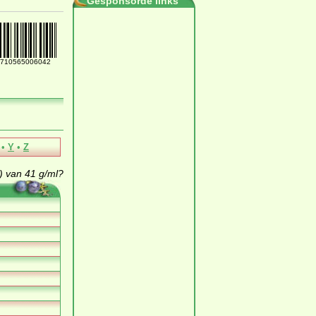
Gesponsorde links
710565006042
•
Y
•
Z
) van 41 g/ml?