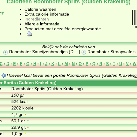
Calorieën Roomboter Sprits (Gulden Krakeling)
Calorie waarden
Extra calorie informatie
Ingrediënten
Allergie informatie
8
Producten met dezelfde energiewaarde
Bekijk ook de calorieën van:
Roomboter Saucijzenbroodjes (D
… |
Roomboter Stroopwafels
C
•
D
•
E
•
F
•
G
•
H
•
I
•
J
•
K
•
L
•
M
•
N
•
O
•
P
•
Q
•
R
•
S
•
T
•
U
•
V
•
W
Hoeveel kcal bevat een
portie
Roomboter Sprits (Gulden Krakeling
 Sprits (Gulden Krakeling)
m
Roomboter Sprits (Gulden Krakeling)
100 gr.
524
kcal
2202 kjoule
4,7 gr.
•
n
60,1 gr.
•
29,9 gr.
•
el
1,0 gr.
•