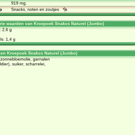
919 mg.
p
Snacks, noten en zoutjes
orie waarden van Kroepoek Snakcs Naturel (Jumbo)
: 2,6 g
s: 1,4 g
ten Kroepoek Snakcs Naturel (Jumbo)
 zonnebloemolie, garnalen
ier), suiker, scharrelei,