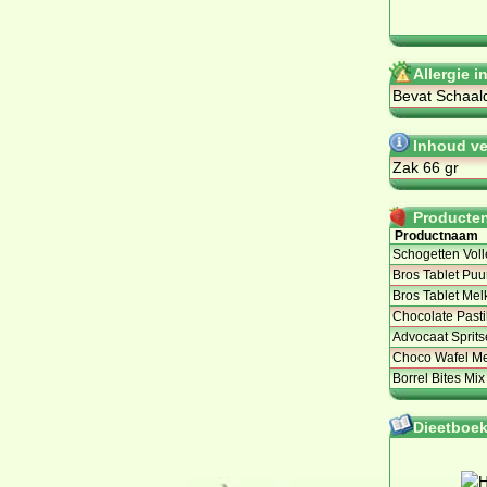
Allergie 
Bevat Schaal
Inhoud ve
Zak 66 gr
Producten 
Productnaam
Schogetten Voll
Bros Tablet Puu
Bros Tablet Mel
Chocolate Pasti
Advocaat Sprit
Choco Wafel Me
Borrel Bites Mix
Dieetboeke