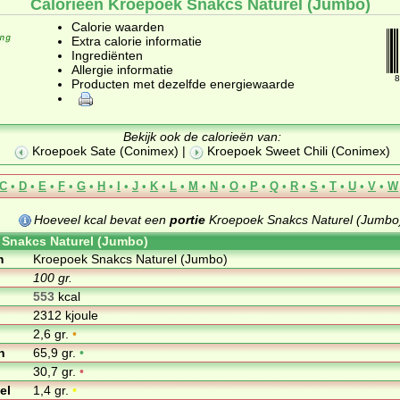
Calorieën Kroepoek Snakcs Naturel (Jumbo)
Calorie waarden
Extra calorie informatie
Ingrediënten
Allergie informatie
8
Producten met dezelfde energiewaarde
Bekijk ook de calorieën van:
Kroepoek Sate (Conimex)
|
Kroepoek Sweet Chili (Conimex)
C
•
D
•
E
•
F
•
G
•
H
•
I
•
J
•
K
•
L
•
M
•
N
•
O
•
P
•
Q
•
R
•
S
•
T
•
U
•
V
•
W
Hoeveel kcal bevat een
portie
Kroepoek Snakcs Naturel (Jumbo)
Snakcs Naturel (Jumbo)
m
Kroepoek Snakcs Naturel (Jumbo)
100 gr.
553
kcal
2312 kjoule
2,6 gr.
•
n
65,9 gr.
•
30,7 gr.
•
el
1,4 gr.
•