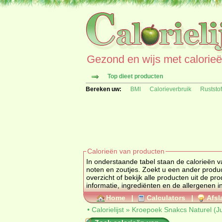
Gezond en wijs met calorieën 
Top dieet producten
Bereken uw:
BMI
Calorieverbruik
Ruststo
Calorieën van producten
In onderstaande tabel staan de calorieën 
noten en zoutjes. Zoekt u een 
overzicht of bekijk alle producten uit de
informatie, ingrediënten en de allergenen i
Home
|
Calculators
|
Afsl
•
Calorielijst
»
Kroepoek Snakcs Naturel (