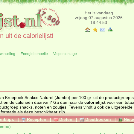
Het is vandaag
vrijdag 07 augustus 2026
18:44:53
uit de calorielijst!
fwisseling
Energiebehoefte
Vetpercentage
van Kroepoek Snakcs Naturel (Jumbo) per 100 gr. uit de productgroep 
ander product en de calorieën daarvan? Ga dan naar de
calorielijst
voor een totaa
 productgroep
snacks, noten en zoutjes
. Tevens vindt u ook de uitgebreide calorie
nformatie als deze beschikbaar zijn.
anktips
|
Recepten
|
Diëten
|
Dieetboeken
|
Nieu
Jumbo)