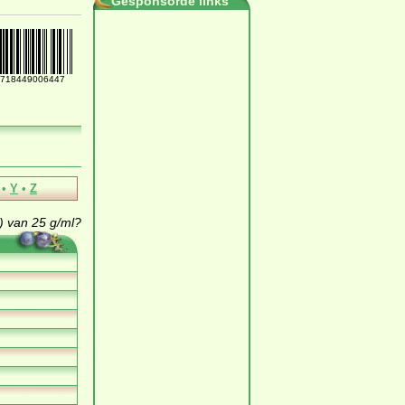
Gesponsorde links
718449006447
•
Y
•
Z
 van 25 g/ml?