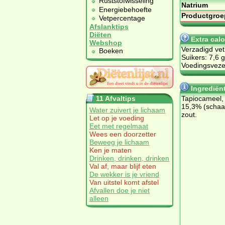
Ruststofwisseling
Natrium
Energiebehoefte
Productgroe
Vetpercentage
Afslanktips
Diëten
Extra cal
Webshop
Verzadigd vet
Boeken
Suikers: 7,6 g
Voedingsvezel
Ingrediën
11 Afvaltips
Tapiocameel,
15,3% (schaald
Water zuivert je lichaam
zout.
Let op je voeding
Eet met regelmaat
Wees een doorzetter
Beweeg je lichaam
Ken je maten
Drinken, drinken, drinken
Val af, maar blijf eten
De wekker is je vriend
Van uitstel komt afstel
Afvallen doe je niet
alleen