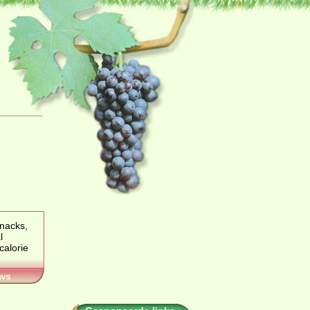
snacks,
l
ws