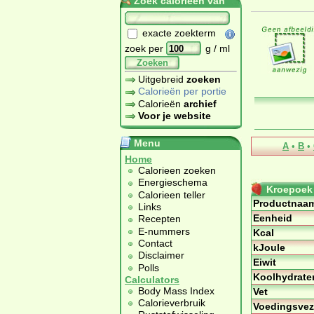
Zoek calorieën van
exacte zoekterm
zoek per
g / ml
Zoeken
Uitgebreid
zoeken
Calorieën per portie
Calorieën
archief
Voor je website
Menu
A
•
B
•
Home
Calorieen zoeken
Energieschema
Kroepoek 
Calorieen teller
Productnaa
Links
Eenheid
Recepten
E-nummers
Kcal
Contact
kJoule
Disclaimer
Eiwit
Polls
Koolhydrate
Calculators
Body Mass Index
Vet
Calorieverbruik
Voedingsvez