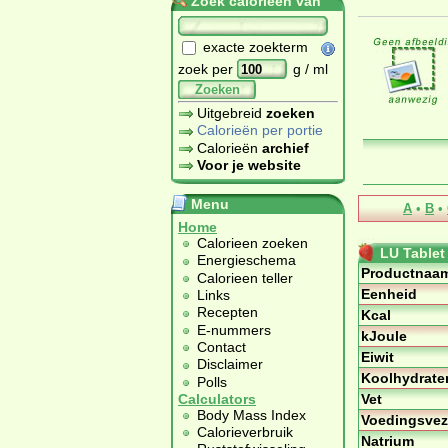
Zoek calorieën van
exacte zoekterm
zoek per
g / ml
Zoeken
Uitgebreid
zoeken
Calorieën per portie
Calorieën
archief
Voor je website
Menu
A
•
B
•
Home
Calorieen zoeken
LU Tablet 
Energieschema
Productnaa
Calorieen teller
Eenheid
Links
Recepten
Kcal
E-nummers
kJoule
Contact
Eiwit
Disclaimer
Koolhydrate
Polls
Vet
Calculators
Body Mass Index
Voedingsvez
Calorieverbruik
Natrium