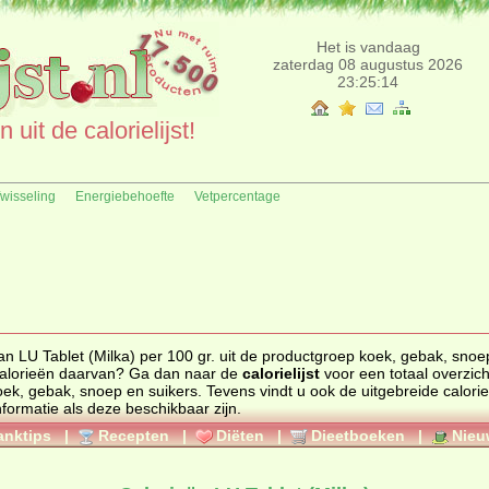
Het is vandaag
zaterdag 08 augustus 2026
23:25:14
uit de calorielijst!
fwisseling
Energiebehoefte
Vetpercentage
an LU Tablet (Milka) per 100 gr. uit de productgroep koek, gebak, snoe
n de calorieën daarvan? Ga dan naar de
calorielijst
voor een totaal overzicht 
oek, gebak, snoep en suikers
. Tevens vindt u ook de uitgebreide calorie
nformatie als deze beschikbaar zijn.
anktips
|
Recepten
|
Diëten
|
Dieetboeken
|
Nieu