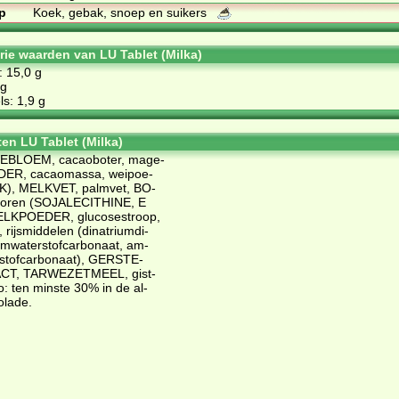
p
Koek, gebak, snoep en suikers
orie waarden van LU Tablet (Milka)
: 15,0 g
 g
s: 1,9 g
ten LU Tablet (Milka)
E­BLOEM, ca­cao­bo­ter, ma­ge­
ER, ca­cao­mas­sa, wei­poe­
K), MELK­VET, palm­vet, BO­
to­ren (SO­JA­LECITHI­NE, E
ELK­POE­DER, glu­co­se­stroop,
rijs­mid­de­len (di­na­tri­um­di­
­um­wa­ter­stof­car­bo­naat, am­
­stof­car­bo­naat), GERS­TE­
T, TAR­WE­ZET­MEEL, gist­
ao: ten min­ste 30% in de al­
­la­de.