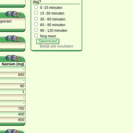
dag?
0 -15 minuten
15 -30 minuten
30 - 60 minuten
 sporen
60 - 90 minuten
90 - 120 minuten
Nog meer
Stemmen!
Bekijk alle resultaten
Natrium (mg)
-
680
-
80
1
-
-
700
400
800