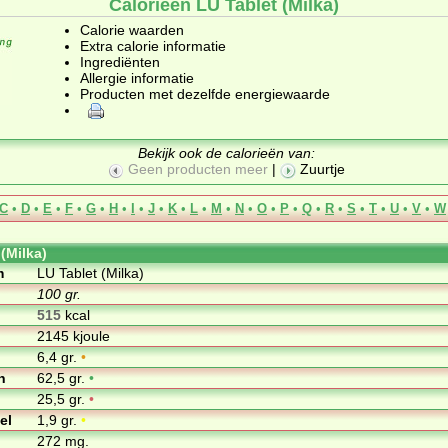
Calorieën LU Tablet (Milka)
Calorie waarden
Extra calorie informatie
Ingrediënten
Allergie informatie
Producten met dezelfde energiewaarde
Bekijk ook de calorieën van:
Geen producten meer
|
Zuurtje
C
•
D
•
E
•
F
•
G
•
H
•
I
•
J
•
K
•
L
•
M
•
N
•
O
•
P
•
Q
•
R
•
S
•
T
•
U
•
V
•
W
(Milka)
m
LU Tablet (Milka)
100 gr.
515
kcal
2145 kjoule
6,4 gr.
•
n
62,5 gr.
•
25,5 gr.
•
el
1,9 gr.
•
272 mg.