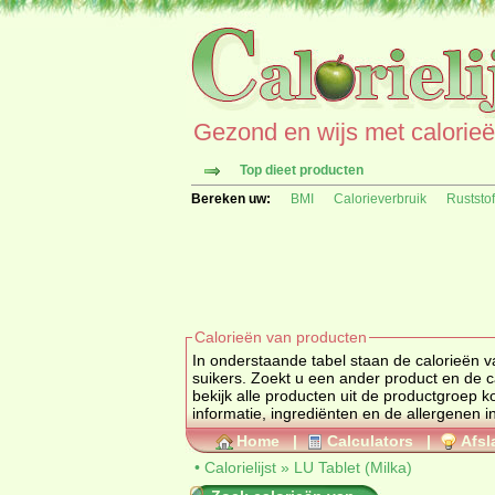
Gezond en wijs met calorieën 
Top dieet producten
Bereken uw:
BMI
Calorieverbruik
Ruststo
Calorieën van producten
In onderstaande tabel staan de calorieën v
suikers. Zoekt u een ander product e
bekijk alle producten uit de productgroep
k
informatie, ingrediënten en de allergenen i
Home
|
Calculators
|
Afsl
•
Calorielijst
»
LU Tablet (Milka)