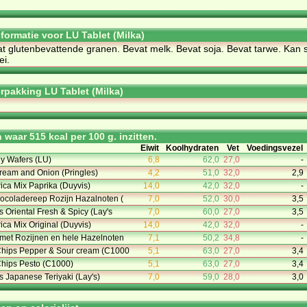
nformatie voor LU Tablet (Milka)
at glu­ten­be­vat­ten­de gra­nen. Be­vat melk. Be­vat so­ja. Be­vat tar­we. Kan
ei.
rpakking LU Tablet (Milka)
waar 515 kcal per 100 g. inzitten.
Eiwit
Koolhydraten
Vet
Voedingsvezel
y Wafers (LU)
6,8
62,0
27,0
-
ream and Onion (Pringles)
4,2
51,0
32,0
2,9
rica Mix Paprika (Duyvis)
14,0
42,0
32,0
-
hocoladereep Rozijn Hazalnoten (
7,0
52,0
30,0
3,5
s Oriental Fresh & Spicy (Lay's
7,0
60,0
27,0
3,5
rica Mix Original (Duyvis)
14,0
42,0
32,0
-
met Rozijnen en hele Hazelnoten
7,1
50,2
34,8
-
Chips Pepper & Sour cream (C1000
5,1
63,0
27,0
3,4
Chips Pesto (C1000)
5,1
63,0
27,0
3,4
s Japanese Teriyaki (Lay's)
7,0
59,0
28,0
3,0