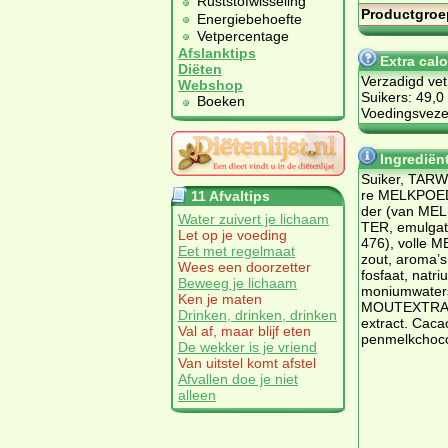
Ruststofwisseling
Productgroe
Energiebehoefte
Vetpercentage
Afslanktips
Extra cal
Diëten
Verzadigd vet
Webshop
Suikers: 49,0
Boeken
Voedingsvezel
Ingrediën
Sui­ker, TAR­W
re MELK­POE­D
11 Afvaltips
der (van MEL
Water zuivert je lichaam
TER, emul­ga­
Let op je voeding
476), vol­le M
Eet met regelmaat
zout, aro­ma’s, 
Wees een doorzetter
fos­faat, na­tri
Beweeg je lichaam
mo­ni­um­wa­ter
Ken je maten
MOUT­EX­TRAC
Drinken, drinken, drinken
ex­tract. Ca­c
Val af, maar blijf eten
pen­melkcho­co
De wekker is je vriend
Van uitstel komt afstel
Afvallen doe je niet
alleen