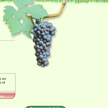
p en
of
ws