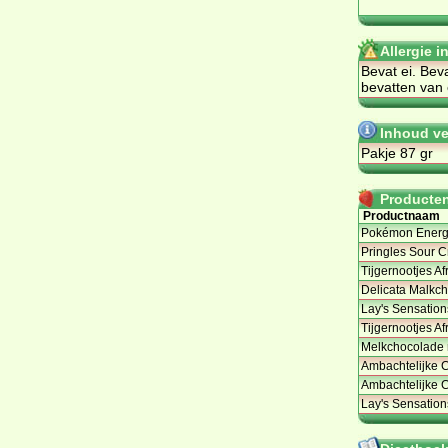
Allergie i
Be­vat ei. Be­v
bevatten van 
Inhoud ve
Pakje 87 gr
Producten 
Productnaam
Pokémon Energ
Pringles Sour C
Tijgernootjes Af
Delicata Malkc
Lay's Sensation
Tijgernootjes Af
Melkchocolade 
Ambachtelijke 
Ambachtelijke 
Lay's Sensation