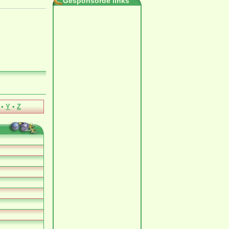
Gesponsorde links
•
Y
•
Z