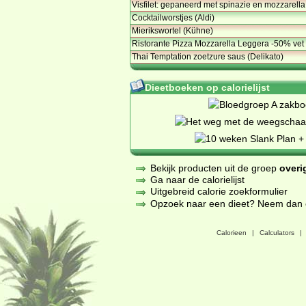
Visfilet: gepaneerd met spinazie en mozzarella
Cocktailworstjes (Aldi)
Mierikswortel (Kühne)
Ristorante Pizza Mozzarella Leggera -50% vet 
Thai Temptation zoetzure saus (Delikato)
Dieetboeken op calorielijst
Bekijk producten uit de groep
overi
Ga naar de calorielijst
Uitgebreid calorie zoekformulier
Opzoek naar een dieet? Neem dan een
Calorieen
|
Calculators
|