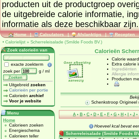
producten uit de productgroep
overi
de uitgebreide calorie informatie, in
informatie als deze beschikbaar zijn.
Home
|
Calculators
|
Afslanktips
|
Recepten
•
Calorielijst
»
Scherreleisalade (Smilde Foods BV.)
Zoek calorieën van
Calorieën Scherr
Calorie waar
Extra calorie 
exacte zoekterm
Ingrediënten
zoek per
g / ml
Allergie infor
Zoeken
Producten me
Uitgebreid
zoeken
Calorieën per portie
Calorieën
archief
Beki
Voor je website
Schenkstroop Origineel 
Menu
A
•
B
•
C
•
D
•
E
•
F
•
G
•
H
•
I
•
J
•
Home
Calorieen zoeken
Hoeveel kcal bevat e
Energieschema
Scherreleisalade (Smilde Foods BV
Calorieen teller