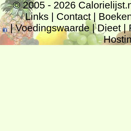
© 2005 - 2026
Calorielijst.
Links
|
Contact
|
Boeke
|
Voedingswaarde
|
Dieet
|
Hosti