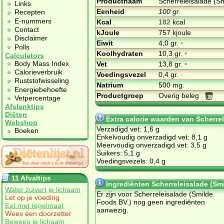
Productnaam
Scherreleisalade (S
Links
Eenheid
100 gr.
Recepten
E-nummers
Kcal
182
kcal
Contact
kJoule
757 kjoule
Disclaimer
Eiwit
4,0 gr.
•
Polls
Koolhydraten
10,3 gr.
•
Calculators
Body Mass Index
Vet
13,8 gr.
•
Calorieverbruik
Voedingsvezel
0,4 gr.
•
Ruststofwisseling
Natrium
500 mg.
Energiebehoefte
Productgroep
Overig beleg
Vetpercentage
Afslanktips
Diëten
Extra calorie waarden van Scherre
Webshop
Verzadigd vet: 1,6 g
Boeken
Enkelvoudig onverzadigd vet: 8,1 g
Meervoudig onverzadigd vet: 3,5 g
Suikers: 5,1 g
Voedingsvezels: 0,4 g
11 Afvaltips
Ingrediënten Scherreleisalade (Sm
Water zuivert je lichaam
Er zijn voor Scherreleisalade (Smilde
Let op je voeding
Foods BV.) nog geen ingrediënten
Eet met regelmaat
aanwezig.
Wees een doorzetter
Beweeg je lichaam