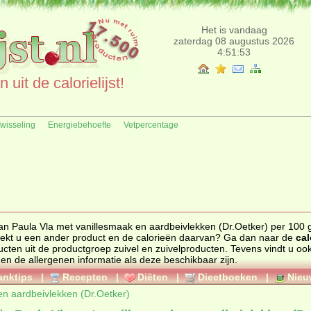
Het is vandaag
zaterdag 08 augustus 2026
4:51:54
uit de calorielijst!
fwisseling
Energiebehoefte
Vetpercentage
an Paula Vla met vanillesmaak en aardbeivlekken (Dr.Oetker) per 100 gr
uctgroep zuivel en zuivelproducten. Zoekt u een ander product en de calorieën daarvan? Ga dan naar de
cal
 bekijk alle producten uit de productgroep
zuivel en zuivelproducten
. Tevens vindt u ook de
 en de allergenen informatie als deze beschikbaar zijn.
anktips
|
Recepten
|
Diëten
|
Dieetboeken
|
Nieu
en aardbeivlekken (Dr.Oetker)