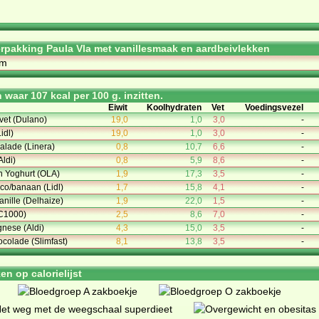
rpakking Paula Vla met vanillesmaak en aardbeivlekken
am
waar 107 kcal per 100 g. inzitten.
Eiwit
Koolhydraten
Vet
Voedingsvezel
vet (Dulano)
19,0
1,0
3,0
-
idl)
19,0
1,0
3,0
-
salade (Linera)
0,8
10,7
6,6
-
Aldi)
0,8
5,9
8,6
-
n Yoghurt (OLA)
1,9
17,3
3,5
-
co/banaan (Lidl)
1,7
15,8
4,1
-
anille (Delhaize)
1,9
22,0
1,5
-
C1000)
2,5
8,6
7,0
-
gnese (Aldi)
4,3
15,0
3,5
-
ocolade (Slimfast)
8,1
13,8
3,5
-
n op calorielijst