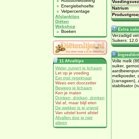
Ruststofwisseling
Voedingsvez
Energiebehoefte
Natrium
Vetpercentage
Productgroe
Afslanktips
Diëten
Webshop
Extra cal
Boeken
Verzadigd vet
Suikers: 12,0
Ingrediën
11 Afvaltips
Volle melk (8
suiker, gemod
Water zuivert je lichaam
aardbeienpur
Let op je voeding
melkpoeder, 
Eet met regelmaat
(carrageen), z
Wees een doorzetter
stabilisator 
Beweeg je lichaam
Ken je maten
Drinken, drinken, drinken
Val af, maar blijf eten
De wekker is je vriend
Van uitstel komt afstel
Afvallen doe je niet
alleen