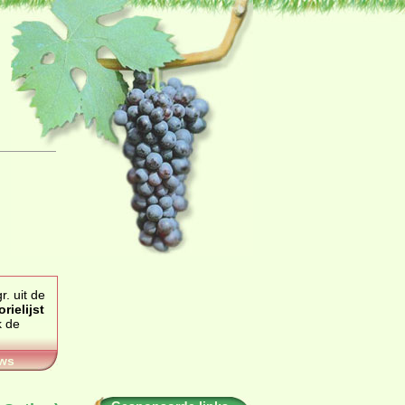
. uit de
orielijst
ws