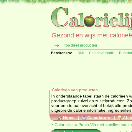
Gezond en wijs met calorieën 
Top dieet producten
Bereken uw:
BMI
Calorieverbruik
Ruststo
Calorieën van producten
In onderstaande tabel staan de calorieën v
prod
voor een totaal overzicht of
uitgebreide calorie informatie, ingrediënten
Home
|
Calculators
|
Afsl
•
Calorielijst
»
Paula Vla met vanillesmaak 