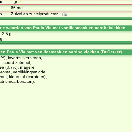
el
- gr.
•
86 mg.
p
Zuivel en zuivelproducten
orie waarden van Paula Vla met vanillesmaak en aardbeivlekken
: 2,5 g
 g
ten Paula Vla met vanillesmaak en aardbeivlekken (Dr.Oetker)
6%), invertsuikersiroop,
ificeerd zetmeel,
ee (0,7%), magere
aroma, verdikkingsmiddel
out, kleurstof (caroteen),
(natriumcarbonaten).