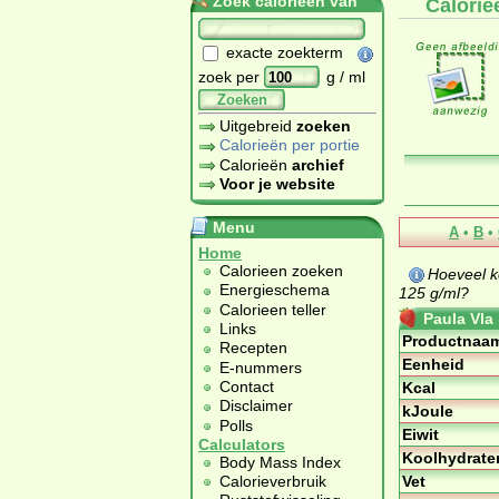
Zoek calorieën van
Calorie
exacte zoekterm
zoek per
g / ml
Zoeken
Uitgebreid
zoeken
Calorieën per portie
Calorieën
archief
Voor je website
Menu
A
•
B
•
Home
Calorieen zoeken
Hoeveel k
Energieschema
125 g/ml?
Calorieen teller
Paula Vla
Links
Productnaa
Recepten
Eenheid
E-nummers
Contact
Kcal
Disclaimer
kJoule
Polls
Eiwit
Calculators
Koolhydrate
Body Mass Index
Vet
Calorieverbruik