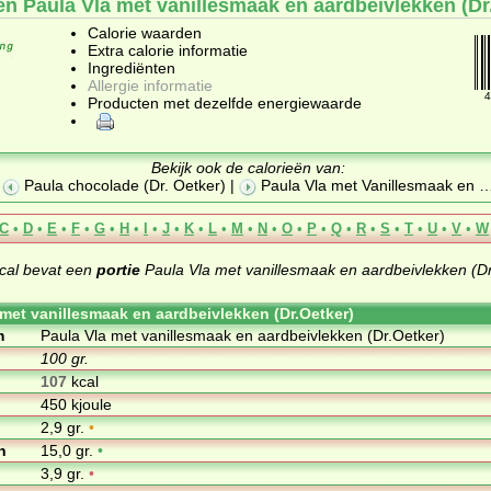
ën Paula Vla met vanillesmaak en aardbeivlekken (Dr
Calorie waarden
Extra calorie informatie
Ingrediënten
Allergie informatie
4
Producten met dezelfde energiewaarde
Bekijk ook de calorieën van:
Paula chocolade (Dr. Oetker)
|
Paula Vla met Vanillesmaak en
C
•
D
•
E
•
F
•
G
•
H
•
I
•
J
•
K
•
L
•
M
•
N
•
O
•
P
•
Q
•
R
•
S
•
T
•
U
•
V
•
W
cal bevat een
portie
Paula Vla met vanillesmaak en aardbeivlekken (Dr
 met vanillesmaak en aardbeivlekken (Dr.Oetker)
m
Paula Vla met vanillesmaak en aardbeivlekken (Dr.Oetker)
100 gr.
107
kcal
450 kjoule
2,9 gr.
•
n
15,0 gr.
•
3,9 gr.
•