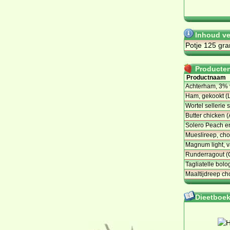
Inhoud ve
Potje 125 gr
Producten 
Productnaam
Achterham, 3% 
Ham, gekookt (L
Wortel sellerie 
Butter chicken (
Solero Peach e
Mueslireep, cho
Magnum light, v
Runderragout (
Tagliatelle bolo
Maaltijdreep ch
Dieetboeke