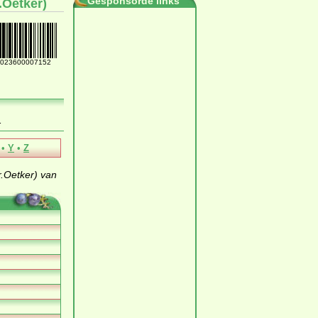
Gesponsorde links
.Oetker)
023600007152
…
•
Y
•
Z
.Oetker) van