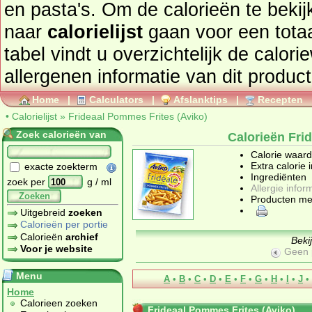
en pasta's
. Om de calorieën te bekijken van producten kunt u
naar
calorielijst
gaan voor een totaaloverzicht. In onderstaand
tabel vindt u overzichtelijk de caloriewaarden, i
allergenen informatie van dit product
Home
|
Calculators
|
Afslanktips
|
Recepten
•
Calorielijst
»
Frideaal Pommes Frites (Aviko)
Zoek calorieën van
Calorieën Fri
Calorie waar
Extra calorie 
exacte zoekterm
Ingrediënten
zoek per
g / ml
Allergie infor
Zoeken
Producten me
Uitgebreid
zoeken
Calorieën per portie
Calorieën
archief
Beki
Voor je website
Geen 
Menu
A
•
B
•
C
•
D
•
E
•
F
•
G
•
H
•
I
•
J
•
Home
Calorieen zoeken
Frideaal Pommes Frites (Aviko)