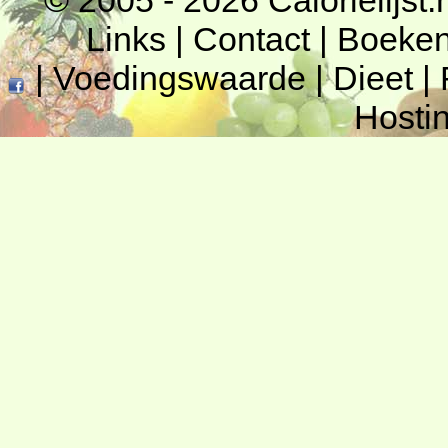
© 2005 - 2026
Calorielijst.
Links
|
Contact
|
Boeke
|
Voedingswaarde
|
Dieet
|
Hosti