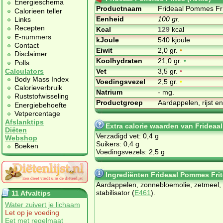
Energieschema
Productnaam
Frideaal Pommes Fri
Calorieen teller
Eenheid
100 gr.
Links
Recepten
Kcal
129
kcal
E-nummers
kJoule
540 kjoule
Contact
Eiwit
2,0 gr.
•
Disclaimer
Koolhydraten
21,0 gr.
•
Polls
Vet
3,5 gr.
•
Calculators
Body Mass Index
Voedingsvezel
2,5 gr.
•
Calorieverbruik
Natrium
- mg.
Ruststofwisseling
Productgroep
Aardappelen, rijst e
Energiebehoefte
Vetpercentage
Afslanktips
Extra calorie waarden van Frideaa
Diëten
Verzadigd vet: 0,4 g
Webshop
Suikers: 0,4 g
Boeken
Voedingsvezels: 2,5 g
Ingrediënten Frideaal Pommes Frit
Aard­ap­pe­len, zon­ne­bloem­olie, zet­meel,
sta­bi­li­sa­tor (
E461
).
11 Afvaltips
Water zuivert je lichaam
Let op je voeding
Eet met regelmaat