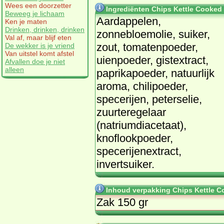
Wees een doorzetter
Ingrediënten Chips Kettle Cooked 
Beweeg je lichaam
Aardappelen,
Ken je maten
Drinken, drinken, drinken
zonnebloemolie, suiker,
Val af, maar blijf eten
zout, tomatenpoeder,
De wekker is je vriend
Van uitstel komt afstel
uienpoeder, gistextract,
Afvallen doe je niet
alleen
paprikapoeder, natuurlijk
aroma, chilipoeder,
specerijen, peterselie,
zuurteregelaar
(natriumdiacetaat),
knoflookpoeder,
specerijenextract,
invertsuiker.
Inhoud verpakking Chips Kettle C
Zak 150 gr