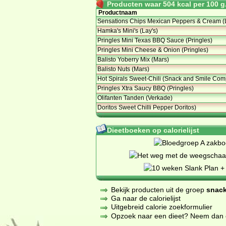
Producten waar 504 kcal per 100 g.
Productnaam
Sensations Chips Mexican Peppers & Cream (
Hamka's Mini's (Lay's)
Pringles Mini Texas BBQ Sauce (Pringles)
Pringles Mini Cheese & Onion (Pringles)
Balisto Yoberry Mix (Mars)
Balisto Nuts (Mars)
Hot Spirals Sweet-Chili (Snack and Smile Co
Pringles Xtra Saucy BBQ (Pringles)
Olifanten Tanden (Verkade)
Doritos Sweet Chilli Pepper Doritos)
Dieetboeken op calorielijst
Bekijk producten uit de groep
snack
Ga naar de calorielijst
Uitgebreid calorie zoekformulier
Opzoek naar een dieet? Neem dan een