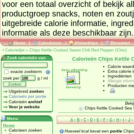
voor een totaal overzicht of bekijk alle producten uit de
productgroep
snacks, noten en zout
uitgebreide calorie informatie, ingre
informatie als deze beschikbaar zijn.
Home
|
Calculators
|
Afslanktips
|
Recepten
•
Calorielijst
»
Chips Kettle Cooked Sweet Chili Red Pepper (Chio)
Zoek calorieën van
Calorieën Chips Kettle 
Calorie waar
Extra calorie 
exacte zoekterm
Ingrediënten
zoek per
g / ml
Allergie infor
Zoeken
Producten me
Uitgebreid
zoeken
Calorieën per portie
Calorieën
archief
Beki
Voor je website
Chips Kettle Cooked Sea S
Menu
A
•
B
•
C
•
D
•
E
•
F
•
G
•
H
•
I
•
J
•
Home
Calorieen zoeken
Hoeveel kcal bevat een
portie
Chips