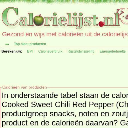
Gezond en wijs met calorieën uit de calorielijs
Top dieet producten
Bereken uw:
BMI
Calorieverbruik
Ruststofwisseling
Energiebehoefte
Calorieën van producten
In onderstaande tabel staan de calo
Cooked Sweet Chili Red Pepper (Chio) per 100 gr. uit de
productgroep snacks, noten en zoutjes. Zoekt u een
product en de calorieën daarvan? G