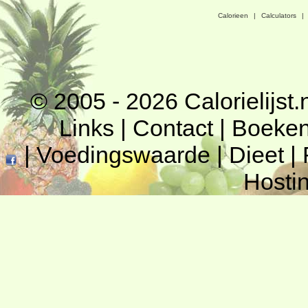
Calorieen
|
Calculators
|
© 2005 - 2026
Calorielijst.
Links
|
Contact
|
Boeke
|
Voedingswaarde
|
Dieet
|
Hosti