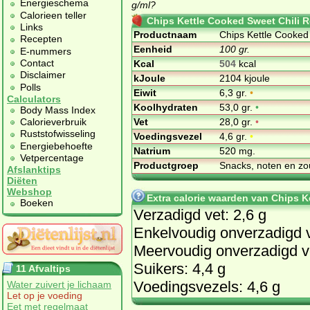
Energieschema
g/ml?
Calorieen teller
Chips Kettle Cooked Sweet Chili R
Links
Productnaam
Chips Kettle Cooked
Recepten
Eenheid
100 gr.
E-nummers
Contact
Kcal
504
kcal
Disclaimer
kJoule
2104 kjoule
Polls
Eiwit
6,3 gr.
•
Calculators
Koolhydraten
53,0 gr.
•
Body Mass Index
Vet
28,0 gr.
•
Calorieverbruik
Ruststofwisseling
Voedingsvezel
4,6 gr.
•
Energiebehoefte
Natrium
520 mg.
Vetpercentage
Productgroep
Snacks, noten en zo
Afslanktips
Diëten
Webshop
Extra calorie waarden van Chips K
Boeken
Verzadigd vet: 2,6 g
Enkelvoudig onverzadigd v
Meervoudig onverzadigd ve
Suikers: 4,4 g
11 Afvaltips
Voedingsvezels: 4,6 g
Water zuivert je lichaam
Let op je voeding
Eet met regelmaat