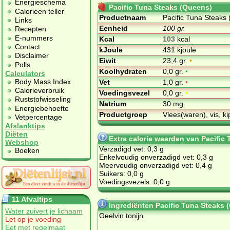
Energieschema
Pacific Tuna Steaks (Queens)
Calorieen teller
Productnaam
Pacific Tuna Steaks
Links
Eenheid
100 gr.
Recepten
E-nummers
Kcal
103
kcal
Contact
kJoule
431 kjoule
Disclaimer
Eiwit
23,4 gr.
•
Polls
Koolhydraten
0,0 gr.
•
Calculators
Body Mass Index
Vet
1,0 gr.
•
Calorieverbruik
Voedingsvezel
0,0 gr.
•
Ruststofwisseling
Natrium
30 mg.
Energiebehoefte
Productgroep
Vlees(waren), vis, ki
Vetpercentage
Afslanktips
Diëten
Extra calorie waarden van Pacific
Webshop
Verzadigd vet: 0,3 g
Boeken
Enkelvoudig onverzadigd vet: 0,3 g
Meervoudig onverzadigd vet: 0,4 g
Suikers: 0,0 g
Voedingsvezels: 0,0 g
11 Afvaltips
Ingrediënten Pacific Tuna Steaks 
Water zuivert je lichaam
Geelvin tonijn.
Let op je voeding
Eet met regelmaat