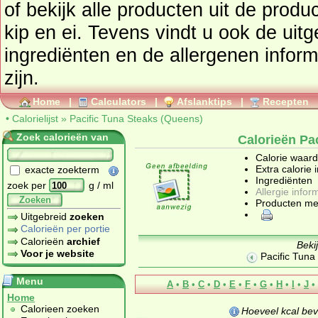
of bekijk alle producten uit de prod
kip en ei
. Tevens vindt u ook de uitgebreide calorie informatie,
ingrediënten en de allergenen infor
zijn.
Home
|
Calculators
|
Afslanktips
|
Recepten
•
Calorielijst
»
Pacific Tuna Steaks (Queens)
Zoek calorieën van
Calorieën Pa
Calorie waar
Extra calorie 
exacte zoekterm
Ingrediënten
zoek per
g / ml
Allergie infor
Zoeken
Producten me
Uitgebreid
zoeken
Calorieën per portie
Calorieën
archief
Beki
Voor je website
Pacific Tuna
Menu
A
•
B
•
C
•
D
•
E
•
F
•
G
•
H
•
I
•
J
•
Home
Calorieen zoeken
Hoeveel kcal be