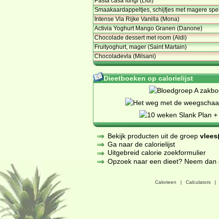
Pasta casa fungi (Lidl)
Smaakaardappeltjes, schijfjes met magere spe
Intense Vla Rijke Vanilla (Mona)
Activia Yoghurt Mango Granen (Danone)
Chocolade dessert met room (Aldi)
Fruityoghurt, mager (Saint Martain)
Chocoladevla (Milsani)
Dieetboeken op calorielijst
Bekijk producten uit de groep
vlees(
Ga naar de calorielijst
Uitgebreid calorie zoekformulier
Opzoek naar een dieet? Neem dan een
Calorieen
|
Calculators
|