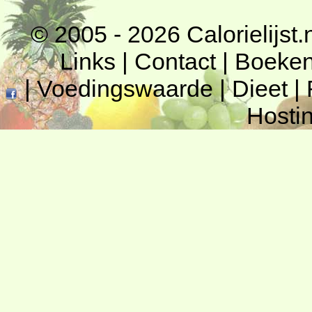
© 2005 - 2026
Calorielijst.
Links
|
Contact
|
Boeke
|
Voedingswaarde
|
Dieet
|
Hosti