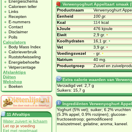
Energieschema
Verwenyoghurt Appeltaart smaak 
Calorieen teller
Productnaam
Verwenyoghurt Appe
Links
Eenheid
100 gr.
Recepten
E-nummers
Kcal
114
kcal
Contact
kJoule
476 kjoule
Disclaimer
Eiwit
2,9 gr.
•
Polls
Koolhydraten
16,1 gr.
•
Calculators
Body Mass Index
Vet
3,9 gr.
•
Calorieverbruik
Voedingsvezel
- gr.
•
Ruststofwisseling
Natrium
40 mg.
Energiebehoefte
Productgroep
Zuivel en zuivelpro
Vetpercentage
Afslanktips
Diëten
Extra calorie waarden van Verwen
Webshop
Verzadigd vet: 2,7 g
Boeken
Suikers: 15,7 g
Ingrediënten Verwenyoghurt Appel
Yoghurt (5% vet); suiker; 6.2% vruchten
11 Afvaltips
(5.3% appel, 0.9% rozijnen); glucose-
fructosestroop; gemodificeerd
Water zuivert je lichaam
maïszetmeel; gelatine; aroma; kaneel.
Let op je voeding
Eet met regelmaat