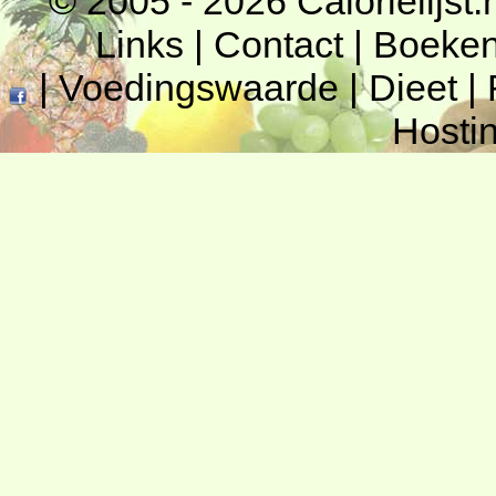
© 2005 - 2026
Calorielijst.
Links
|
Contact
|
Boeke
|
Voedingswaarde
|
Dieet
|
Hosti