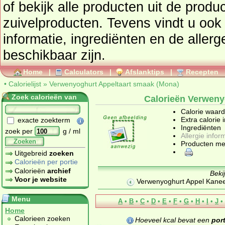
of bekijk alle producten uit de prod
zuivelproducten
. Tevens vindt u ook de uitgebreide calorie
informatie, ingrediënten en de aller
beschikbaar zijn.
Home
|
Calculators
|
Afslanktips
|
Recepten
•
Calorielijst
»
Verwenyoghurt Appeltaart smaak (Mona)
Zoek calorieën van
Calorieën Verweny
Calorie waar
Extra calorie 
exacte zoekterm
Ingrediënten
zoek per
g / ml
Allergie infor
Zoeken
Producten me
Uitgebreid
zoeken
Calorieën per portie
Calorieën
archief
Beki
Voor je website
Verwenyoghurt Appel Kanee
Menu
A
•
B
•
C
•
D
•
E
•
F
•
G
•
H
•
I
•
J
•
Home
Calorieen zoeken
Hoeveel kcal bevat een
port