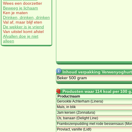
Wees een doorzetter
Beweeg je lichaam
Ken je maten
Drinken, drinken, drinken
Val af, maar blijf eten
De wekker is je vriend
Van uitstel komt afstel
Afvallen doe je niet
alleen
Inhoud verpakking Verwenyoghurt
Beker 500 gram
Producten waar 114 kcal per 100 g. 
Productnaam
Gerookte Achterham (Linera)
Maïs, in blik
Jam kersen (Zonnatura)
IJs, banaan (Delight Line)
Frambozenpudding met rode bessensaus (Mo
Proviact, vanille (Lidl)