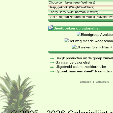
Choco cornflakes reep (Wellness)
Hesp, gekookt (Weight Watchers)
Cherry Berry Swirl, normaal (Swirl's)
Boer'n Yoghurt Naturen en Muesli (Zuivelhoev
Dieetboeken op calorielijst
Bekijk producten uit de groep
zuive
Ga naar de calorielijst
Uitgebreid calorie zoekformulier
Opzoek naar een dieet? Neem dan een
Calorieen
|
Calculators
|