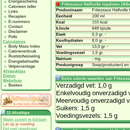
Energieschema
Fritessaus Halfvolle topdown (Albe
Calorieen teller
Productnaam
Fritessaus Halfvolle
Links
Eenheid
100 ml.
Recepten
E-nummers
Kcal
155
kcal
Contact
kJoule
648 kjoule
Disclaimer
Eiwit
0,3 gr.
•
Polls
Koolhydraten
8,0 gr.
•
Calculators
Body Mass Index
Vet
13,0 gr.
•
Calorieverbruik
Voedingsvezel
1,5 gr.
•
Ruststofwisseling
Natrium
- mg.
Energiebehoefte
Productgroep
Soep(producten) en
Vetpercentage
Afslanktips
Diëten
Extra calorie waarden van Fritessa
Webshop
Verzadigd vet: 1,0 g
Boeken
Enkelvoudig onverzadigd v
Meervoudig onverzadigd ve
Suikers: 1,5 g
11 Afvaltips
Voedingsvezels: 1,5 g
Water zuivert je lichaam
Let op je voeding
Eet met regelmaat