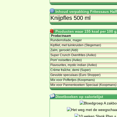
Inhoud verpakking Fritessaus Half
Knijpfles 500 ml
Producten waar 155 kcal per 100 g.
Productnaam
Runderrollade, mager
Kipfilet, met tuinkruiden (Stegeman)
Zalm, gerookt (Aldi)
Super Crunch Ovenfrites (Aviko)
Pom' noisettes (Aviko)
Flavourites, mystic indian (Aviko)
Crème fraîche, demi (Super)
Gevulde speculaas (Euro Shopper)
Mix voor Poffertjes (Koopmans)
Mix voor Pannenkoeken Speciaal (Koopmans)
Dieetboeken op calorielijst