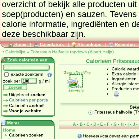
overzicht of bekijk alle producte
soep(producten) en sauzen
. Tevens vindt u ook de uitgebreide
calorie informatie, ingrediënten en d
deze beschikbaar zijn.
Home
|
Calculators
|
Afslanktips
|
Recepten
•
Calorielijst
»
Fritessaus Halfvolle topdown (Albert Heijn)
Zoek calorieën van
Calorieën Fritessau
Calorie waar
Extra calorie 
exacte zoekterm
Ingrediënten
zoek per
g / ml
Allergie infor
Zoeken
Producten me
Uitgebreid
zoeken
Calorieën per portie
Calorieën
archief
Beki
Voor je website
Fritessaus halfvolle (T
Menu
A
•
B
•
C
•
D
•
E
•
F
•
G
•
H
•
I
•
J
•
Home
Calorieen zoeken
Hoeveel kcal bevat een
port