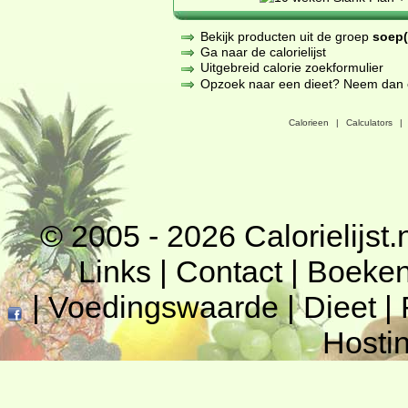
Bekijk producten uit de groep
soep(
Ga naar de calorielijst
Uitgebreid calorie zoekformulier
Opzoek naar een dieet? Neem dan een
Calorieen
|
Calculators
|
© 2005 - 2026
Calorielijst.
Links
|
Contact
|
Boeke
|
Voedingswaarde
|
Dieet
|
Hosti