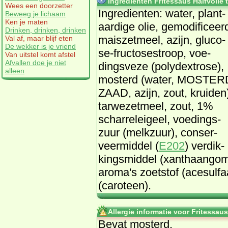
Ingrediënten Fritessaus Halfvolle 
Wees een doorzetter
In­gre­dien­ten: wa­ter, plant­
Beweeg je lichaam
Ken je maten
aar­di­ge olie, ge­mo­di­fi­ceer
Drinken, drinken, drinken
mais­zet­meel, azijn, glu­co­
Val af, maar blijf eten
De wekker is je vriend
se-fruc­to­se­stroop, voe­
Van uitstel komt afstel
Afvallen doe je niet
dings­ve­ze (po­lydex­tro­se),
alleen
mos­terd (wa­ter, MOS­TER
ZAAD, azijn, zout, krui­den
tar­we­zet­meel, zout, 1%
schar­rel­ei­geel, voe­dings­
zuur (melk­zuur), con­ser­
veer­mid­del (
E202
) ver­dik­
kings­mid­del (xan­thaan­gom
aro­ma's zoet­stof (ace­sul­fa
(ca­ro­teen).
Allergie informatie voor Fritessau
Be­vat mos­terd.