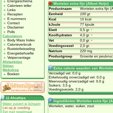
Energieschema
Wortelen extra fijn (Albert Heijn)
Calorieen teller
Productnaam
Wortelen extra fijn (A
Links
Eenheid
100 gr.
Recepten
E-nummers
Kcal
18
kcal
Contact
kJoule
77 kjoule
Disclaimer
Eiwit
0,5 gr.
•
Polls
Koolhydraten
4,0 gr.
•
Calculators
Body Mass Index
Vet
0,0 gr.
•
Calorieverbruik
Voedingsvezel
2,0 gr.
•
Ruststofwisseling
Natrium
220 mg.
Energiebehoefte
Productgroep
Groente en peulvru
Vetpercentage
Afslanktips
Diëten
Extra calorie waarden van Wortelen 
Webshop
Verzadigd vet: 0,0 g
Boeken
Enkelvoudig onverzadigd vet: 0,0 g
Meervoudig onverzadigd vet: 0,0 g
Suikers: 3,5 g
Voedingsvezels: 2,0 g
11 Afvaltips
Ingrediënten Wortelen extra fijn (A
Water zuivert je lichaam
Wortelen, water, suiker, zout.
Let op je voeding
Eet met regelmaat