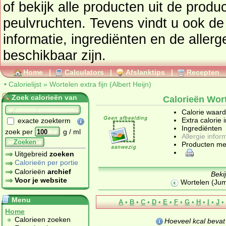
of bekijk alle producten uit de prod
peulvruchten
. Tevens vindt u ook de uitgebreide calorie
informatie, ingrediënten en de aller
beschikbaar zijn.
Home
|
Calculators
|
Afslanktips
|
Recepten
•
Calorielijst
»
Wortelen extra fijn (Albert Heijn)
Zoek calorieën van
Calorieën Worte
Calorie waar
Extra calorie 
exacte zoekterm
Ingrediënten
zoek per
g / ml
Allergie infor
Zoeken
Producten me
Uitgebreid
zoeken
Calorieën per portie
Calorieën
archief
Beki
Voor je website
Wortelen (Ju
Menu
A
•
B
•
C
•
D
•
E
•
F
•
G
•
H
•
I
•
J
•
Home
Calorieen zoeken
Hoeveel kcal beva