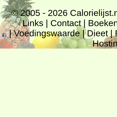
© 2005 - 2026
Calorielijst.
Links
|
Contact
|
Boeke
|
Voedingswaarde
|
Dieet
|
Hosti