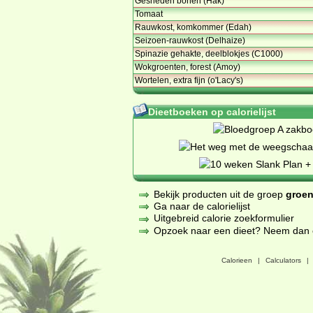
Gesneden bonen (Hak)
Tomaat
Rauwkost, komkommer (Edah)
Seizoen-rauwkost (Delhaize)
Spinazie gehakte, deelblokjes (C1000)
Wokgroenten, forest (Amoy)
Wortelen, extra fijn (o'Lacy's)
Dieetboeken op calorielijst
Bekijk producten uit de groep
groen
Ga naar de calorielijst
Uitgebreid calorie zoekformulier
Opzoek naar een dieet? Neem dan een
Calorieen
|
Calculators
|