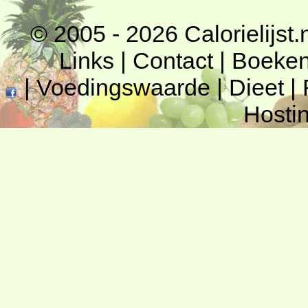
© 2005 - 2026
Calorielijst.
Links
|
Contact
|
Boeke
|
Voedingswaarde
|
Dieet
|
Hosti