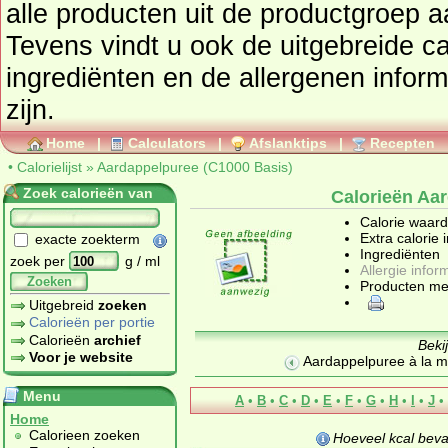
alle producten uit de productgroep
a
Tevens vindt u ook de uitgebreide cal
ingrediënten en de allergenen infor
zijn.
Home
|
Calculators
|
Afslanktips
|
Recepten
•
Calorielijst
»
Aardappelpuree (C1000 Basis)
Zoek calorieën van
Calorieën Aa
Calorie waar
Extra calorie 
exacte zoekterm
Ingrediënten
zoek per
g / ml
Allergie infor
Zoeken
Producten me
Uitgebreid
zoeken
Calorieën per portie
Calorieën
archief
Beki
Voor je website
Aardappelpuree à la m
Menu
A
•
B
•
C
•
D
•
E
•
F
•
G
•
H
•
I
•
J
•
Home
Calorieen zoeken
Hoeveel kcal bev