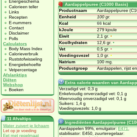
Energieschema
Aardappelpuree (C1000 Basis)
Calorieen teller
Productnaam
Aardappelpuree (C1
Links
Eenheid
100 gr.
Recepten
E-nummers
Kcal
66
kcal
Contact
kJoule
279 kjoule
Disclaimer
Eiwit
2,1 gr.
•
Polls
Koolhydraten
12,6 gr.
•
Calculators
Body Mass Index
Vet
0,5 gr.
•
Calorieverbruik
Voedingsvezel
1,0 gr.
•
Ruststofwisseling
Natrium
100 mg.
Energiebehoefte
Productgroep
Aardappelen, rijst e
Vetpercentage
Afslanktips
Diëten
Extra calorie waarden van Aardapp
Webshop
Verzadigd vet: 0,3 g
Boeken
Enkelvoudig onverzadigd vet: 0,1 g
Meervoudig onverzadigd vet: 0,1 g
Suikers: 1,4 g
Voedingsvezels: 1,0 g
11 Afvaltips
Ingrediënten Aardappelpuree (C10
Water zuivert je lichaam
Aardappelen 99%, emulgator:
E471
,
Let op je voeding
stabilisator: E450, zuurteregelaar:
Eet met regelmaat