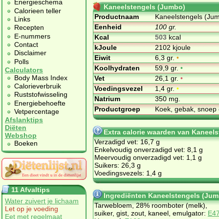
Energieschema
Kaneelstengels (Jumbo)
Calorieen teller
Productnaam
Kaneelstengels (Ju
Links
Eenheid
100 gr.
Recepten
E-nummers
Kcal
503
kcal
Contact
kJoule
2102 kjoule
Disclaimer
Eiwit
6,3 gr.
•
Polls
Koolhydraten
59,9 gr.
•
Calculators
Body Mass Index
Vet
26,1 gr.
•
Calorieverbruik
Voedingsvezel
1,4 gr.
•
Ruststofwisseling
Natrium
350 mg.
Energiebehoefte
Productgroep
Koek, gebak, snoep 
Vetpercentage
Afslanktips
Diëten
Extra calorie waarden van Kaneel
Webshop
Verzadigd vet: 16,7 g
Boeken
Enkelvoudig onverzadigd vet: 8,1 g
Meervoudig onverzadigd vet: 1,1 g
Suikers: 26,3 g
Voedingsvezels: 1,4 g
11 Afvaltips
Ingrediënten Kaneelstengels (Jum
Water zuivert je lichaam
Tarwebloem, 28% roomboter (melk),
Let op je voeding
suiker, gist, zout, kaneel, emulgator:
E4
Eet met regelmaat