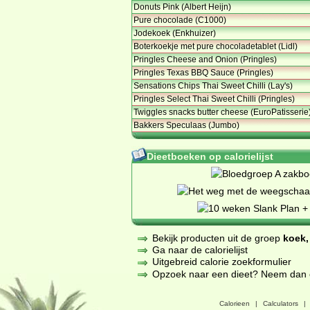
Donuts Pink (Albert Heijn)
Pure chocolade (C1000)
Jodekoek (Enkhuizer)
Boterkoekje met pure chocoladetablet (Lidl)
Pringles Cheese and Onion (Pringles)
Pringles Texas BBQ Sauce (Pringles)
Sensations Chips Thai Sweet Chilli (Lay's)
Pringles Select Thai Sweet Chilli (Pringles)
Twiggles snacks butter cheese (EuroPatisserie
Bakkers Speculaas (Jumbo)
Dieetboeken op calorielijst
Bekijk producten uit de groep
koek,
Ga naar de calorielijst
Uitgebreid calorie zoekformulier
Opzoek naar een dieet? Neem dan een
Calorieen
|
Calculators
|