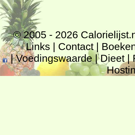
© 2005 - 2026
Calorielijst.
Links
|
Contact
|
Boeke
|
Voedingswaarde
|
Dieet
|
Hosti