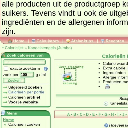
alle producten uit de productgroep
k
suikers
. Tevens vindt u ook de uitgebreide calorie informatie,
ingrediënten en de allergenen infor
zijn.
Home
|
Calculators
|
Afslanktips
|
Recepten
•
Calorielijst
»
Kaneelstengels (Jumbo)
Zoek calorieën van
Calorieën
Calorie waar
Extra calorie 
exacte zoekterm
Ingrediënten
zoek per
g / ml
Allergie infor
Zoeken
Producten me
Uitgebreid
zoeken
Calorieën per portie
Calorieën
archief
Beki
Voor je website
Kaneelstaa
Menu
A
•
B
•
C
•
D
•
E
•
F
•
G
•
H
•
I
•
J
•
Home
Calorieen zoeken
Hoeveel k