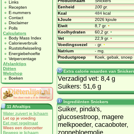
Productnaam
Snickers
Links
Eenheid
100 gr.
Recepten
E-nummers
Kcal
484
kcal
Contact
kJoule
2026 kjoule
Disclaimer
Eiwit
8,7 gr.
•
Polls
Koolhydraten
60,2 gr.
•
Calculators
Body Mass Index
Vet
22,9 gr.
•
Calorieverbruik
Voedingsvezel
- gr.
•
Ruststofwisseling
Natrium
- mg.
Energiebehoefte
Productgroep
Koek, gebak, snoep 
Vetpercentage
Afslanktips
Diëten
Extra calorie waarden van Snicker
Webshop
Verzadigd vet: 8,4 g
Boeken
Suikers: 51,6 g
Ingrediënten Snickers
11 Afvaltips
Suiker, pinda's,
Water zuivert je lichaam
glucosestroop, magere
Let op je voeding
Eet met regelmaat
melkpoeder, cacaoboter,
Wees een doorzetter
zonnebloemolie,
Beweeg je lichaam