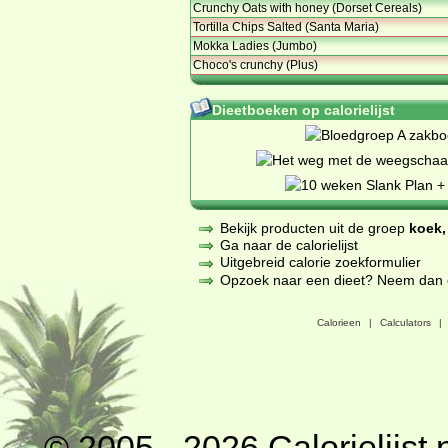
Crunchy Oats with honey (Dorset Cereals)
Tortilla Chips Salted (Santa Maria)
Mokka Ladies (Jumbo)
Choco's crunchy (Plus)
Dieetboeken op calorielijst
Bekijk producten uit de groep
koek,
Ga naar de calorielijst
Uitgebreid calorie zoekformulier
Opzoek naar een dieet? Neem dan een
Calorieen
|
Calculators
|
© 2005 - 2026
Calorielijst.