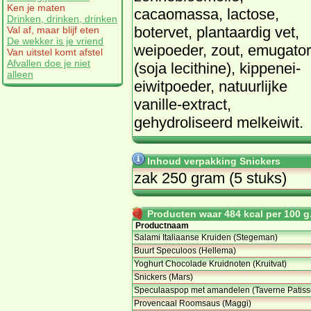
Ken je maten
cacaomassa, lactose,
Drinken, drinken, drinken
botervet, plantaardig vet,
Val af, maar blijf eten
De wekker is je vriend
weipoeder, zout, emugator
Van uitstel komt afstel
Afvallen doe je niet
(soja lecithine), kippenei-
alleen
eiwitpoeder, natuurlijke
vanille-extract,
gehydroliseerd melkeiwit.
Inhoud verpakking Snickers
zak 250 gram (5 stuks)
Producten waar 484 kcal per 100 g.
Productnaam
Salami Italiaanse Kruiden (Stegeman)
Buurt Speculoos (Hellema)
Yoghurt Chocolade Kruidnoten (Kruitvat)
Snickers (Mars)
Speculaaspop met amandelen (Taverne Patiss
Provencaal Roomsaus (Maggi)