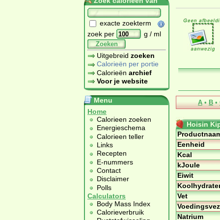
Zoek calorieën van
exacte zoekterm
zoek per
g / ml
Zoeken
Uitgebreid
zoeken
Calorieën per portie
Calorieën
archief
Voor je website
Menu
A
•
B
•
Home
Calorieen zoeken
Hoisin Ki
Energieschema
Productnaa
Calorieen teller
Eenheid
Links
Recepten
Kcal
E-nummers
kJoule
Contact
Eiwit
Disclaimer
Koolhydrate
Polls
Vet
Calculators
Body Mass Index
Voedingsvez
Calorieverbruik
Natrium