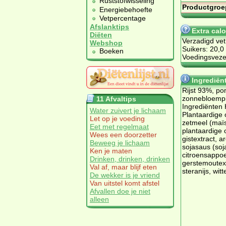
Ruststofwisseling
Productgroe
Energiebehoefte
Vetpercentage
Afslanktips
Extra cal
Diëten
Verzadigd vet
Webshop
Suikers: 20,0
Boeken
Voedingsvezel
Ingrediën
Rijst 93%, p
zonnebloempit
11 Afvaltips
Ingrediënten 
Water zuivert je lichaam
Plantaardige 
Let op je voeding
zetmeel (maïs
Eet met regelmaat
plantaardige o
Wees een doorzetter
gistextract, 
Beweeg je lichaam
sojasaus (soj
Ken je maten
citroensappoe
Drinken, drinken, drinken
gerstemoutext
Val af, maar blijf eten
steranijs, witt
De wekker is je vriend
Van uitstel komt afstel
Afvallen doe je niet
alleen