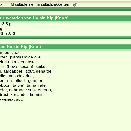
p
Maaltijden en maaltijdpakketten
orie waarden van Hoisin Kip (Knorr)
: 3,5 g
 g
s: 7,0 g
ten Hoisin Kip (Knorr)
ompoenzaad,
ten, plantaardige olie
Hoisin kruidenpasta:
olie (bevat sesam), suiker,
, aardappel), zout, geharde
lie, maltodextrine,
aroma, knoflook, gember,
aboon, tarwe), tamarinde,
der, gebrande suikerstroop,
ract, koriander, komijn,
e wijnextract.