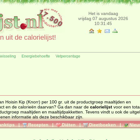
Het is vandaag
vrijdag 07 augustus 2026
10:31:45
uit de calorielijst!
fwisseling
Energiebehoefte
Vetpercentage
n Hoisin Kip (Knorr) per 100 gr. uit de productgroep maaltijden en
n ander product en de calorieën daarvan? Ga dan naar de
calorielijst
voor een tota
 productgroep
maaltijden en maaltijdpakketten
. Tevens vindt u ook de uitgebreide
genen informatie als deze beschikbaar zijn.
anktips
|
Recepten
|
Diëten
|
Dieetboeken
|
Nieu