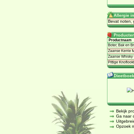
Allergie i
Bevat noten, 
Producten 
Productnaam
Boter, Bak en B
Zaanse Kerrie 
Zaanse Whisky 
Pittige Knoflook
Dieetboeke
Bekijk pr
Ga naar de
Uitgebrei
Opzoek na