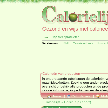
Gezond en wijs met calorieën 
Top dieet producten
Bereken uw:
BMI
Calorieverbruik
Ruststo
Calorieën van producten
In onderstaande tabel staan de calorieën va
maaltijdpakketten. Zoekt u ee
overzicht of bekijk alle producten uit de
calorie informatie, ingrediënten en de aller
Home
|
Calculators
|
Afsl
•
Calorielijst
»
Hoisin Kip (Knorr)