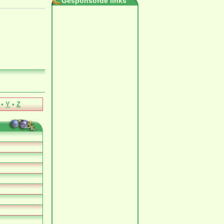
Gesponsorde links
•
Y
•
Z