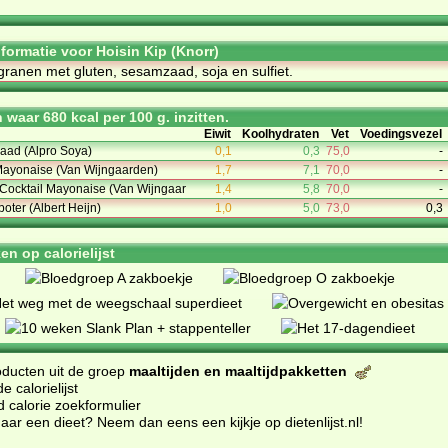
nformatie voor Hoisin Kip (Knorr)
granen met gluten, sesamzaad, soja en sulfiet.
waar 680 kcal per 100 g. inzitten.
Eiwit
Koolhydraten
Vet
Voedingsvezel
raad (Alpro Soya)
0,1
0,3
75,0
-
Mayonaise (Van Wijngaarden)
1,7
7,1
70,0
-
Cocktail Mayonaise (Van Wijngaar
1,4
5,8
70,0
-
boter (Albert Heijn)
1,0
5,0
73,0
0,3
n op calorielijst
oducten uit de groep
maaltijden en maaltijdpakketten
 calorielijst
d calorie zoekformulier
ar een dieet? Neem dan eens een kijkje op dietenlijst.nl
!