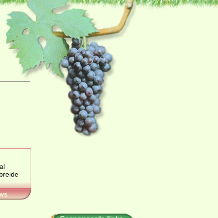
al
ws