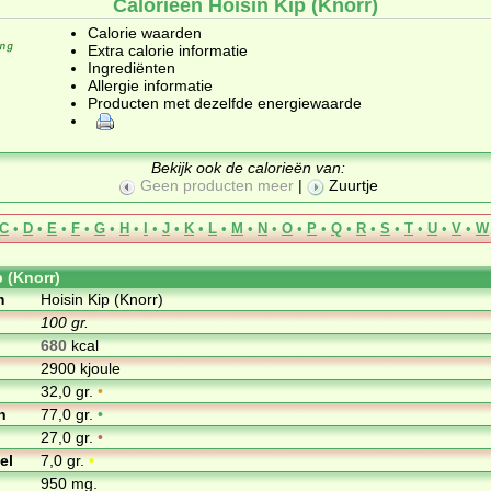
Calorieën Hoisin Kip (Knorr)
Calorie waarden
Extra calorie informatie
Ingrediënten
Allergie informatie
Producten met dezelfde energiewaarde
Bekijk ook de calorieën van:
Geen producten meer
|
Zuurtje
C
•
D
•
E
•
F
•
G
•
H
•
I
•
J
•
K
•
L
•
M
•
N
•
O
•
P
•
Q
•
R
•
S
•
T
•
U
•
V
•
W
p (Knorr)
m
Hoisin Kip (Knorr)
100 gr.
680
kcal
2900 kjoule
32,0 gr.
•
n
77,0 gr.
•
27,0 gr.
•
el
7,0 gr.
•
950 mg.