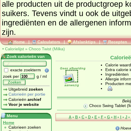
alle producten uit de productgroep
k
suikers
. Tevens vindt u ook de uitgebreide calorie informatie,
ingrediënten en de allergenen infor
zijn.
Home
|
Calculators
|
Afslanktips
|
Recepten
•
Calorielijst
»
Choco Twist (Milka)
Zoek calorieën van
Calorieë
Calorie waar
Extra calorie 
exacte zoekterm
Ingrediënten
zoek per
g / ml
Allergie infor
Zoeken
Producten me
Uitgebreid
zoeken
Calorieën per portie
Calorieën
archief
Beki
Voor je website
Choco Swing Tablet (M
Menu
A
•
B
•
C
•
D
•
E
•
F
•
G
•
H
•
I
•
J
•
Home
Calorieen zoeken
Hoeve