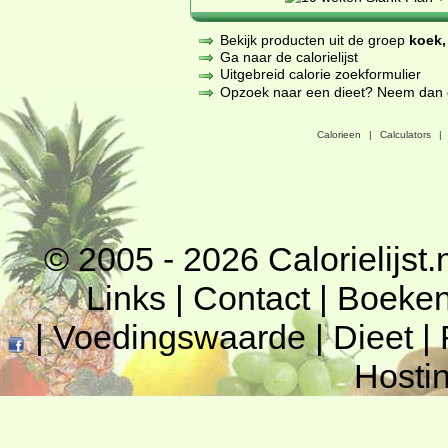
Bekijk producten uit de groep
koek,
Ga naar de calorielijst
Uitgebreid calorie zoekformulier
Opzoek naar een dieet? Neem dan een
Calorieen
|
Calculators
|
© 2005 - 2026
Calorielijst.
Links
|
Contact
|
Boeke
|
Voedingswaarde
|
Dieet
|
Hosti