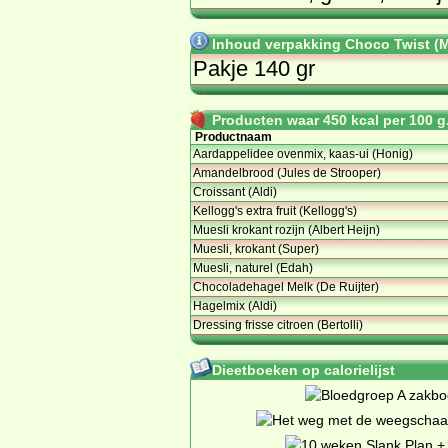
Inhoud verpakking Choco Twist (M
Pakje 140 gr
Producten waar 450 kcal per 100 g.
Productnaam
Aardappelidee ovenmix, kaas-ui (Honig)
Amandelbrood (Jules de Strooper)
Croissant (Aldi)
Kellogg's extra fruit (Kellogg's)
Muesli krokant rozijn (Albert Heijn)
Muesli, krokant (Super)
Muesli, naturel (Edah)
Chocoladehagel Melk (De Ruijter)
Hagelmix (Aldi)
Dressing frisse citroen (Bertolli)
Dieetboeken op calorielijst