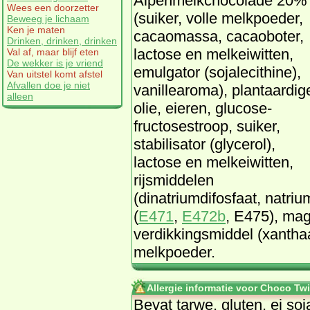
Alpenmelkchocolade 20%
Wees een doorzetter
(suiker, volle melkpoeder,
Beweeg je lichaam
Ken je maten
cacaomassa, cacaoboter,
Drinken, drinken, drinken
lactose en melkeiwitten,
Val af, maar blijf eten
De wekker is je vriend
emulgator (sojalecithine),
Van uitstel komt afstel
Afvallen doe je niet
vanillearoma), plantaardig
alleen
olie, eieren, glucose-
fructosestroop, suiker,
stabilisator (glycerol),
lactose en melkeiwitten,
rijsmiddelen
(dinatriumdifosfaat, natri
(
E471
,
E472b
, E475), mag
verdikkingsmiddel (xantha
melkpoeder.
Allergie informatie voor Choco Twi
Bevat tarwe, gluten, ei soj