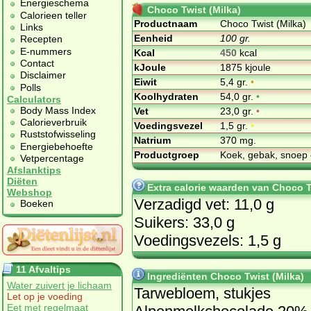
Energieschema
Choco Twist (Milka)
Calorieen teller
Productnaam
Choco Twist (Milka)
Links
Eenheid
100 gr.
Recepten
E-nummers
Kcal
450
kcal
Contact
kJoule
1875 kjoule
Disclaimer
Eiwit
5,4 gr.
•
Polls
Koolhydraten
54,0 gr.
•
Calculators
Body Mass Index
Vet
23,0 gr.
•
Calorieverbruik
Voedingsvezel
1,5 gr.
•
Ruststofwisseling
Natrium
370 mg.
Energiebehoefte
Productgroep
Koek, gebak, snoep 
Vetpercentage
Afslanktips
Diëten
Extra calorie waarden van Choco T
Webshop
Verzadigd vet: 11,0 g
Boeken
Suikers: 33,0 g
Voedingsvezels: 1,5 g
11 Afvaltips
Ingrediënten Choco Twist (Milka)
Water zuivert je lichaam
Tarwebloem, stukjes
Let op je voeding
Eet met regelmaat