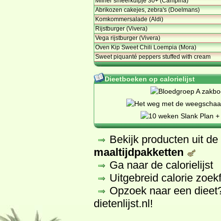
Milner smeerkuipje 30+ (Campina)
Abrikozen cakejes, zebra's (Doelmans)
Komkommersalade (Aldi)
Rijstburger (Vivera)
Vega rijstburger (Vivera)
Oven Kip Sweet Chili Loempia (Mora)
Sweet piquanté peppers stuffed with cream
Dieetboeken op calorielijst
Bekijk producten uit d
maaltijdpakketten
Ga naar de calorielijst
Uitgebreid calorie zoek
Opzoek naar een dieet
dietenlijst.nl
!