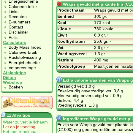
Energieschema
Wraps gevuld met pikante kip (C1
Calorieen teller
Productnaam
Wraps gevuld met pi
Links
Eenheid
100 gr.
Recepten
E-nummers
Kcal
173
kcal
Contact
kJoule
730 kjoule
Disclaimer
Eiwit
8,9 gr.
•
Polls
Koolhydraten
25,6 gr.
•
Calculators
Body Mass Index
Vet
3,6 gr.
•
Calorieverbruik
Voedingsvezel
1,3 gr.
•
Ruststofwisseling
Natrium
400 mg.
Energiebehoefte
Productgroep
Maaltijden en maalt
Vetpercentage
Afslanktips
Diëten
Extra calorie waarden van Wraps g
Webshop
Verzadigd vet: 1,8 g
Boeken
Enkelvoudig onverzadigd vet: 0,8 g
Meervoudig onverzadigd vet: 0,9 g
Suikers: 4,4 g
Voedingsvezels: 1,3 g
11 Afvaltips
Ingrediënten Wraps gevuld met pik
Water zuivert je lichaam
Er zijn voor Wraps gevuld met pikante k
Let op je voeding
(C1000) nog geen ingrediënten aanwezi
Eet met regelmaat