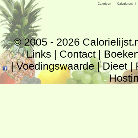
Calorieen
|
Calculators
|
© 2005 - 2026
Calorielijst.
Links
|
Contact
|
Boeke
|
Voedingswaarde
|
Dieet
|
Hosti