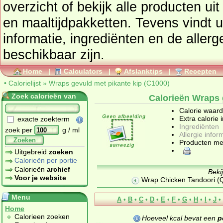
overzicht of bekijk alle product
en maaltijdpakketten
. Tevens vindt u ook de uitgebreide calorie
informatie, ingrediënten en de aller
beschikbaar zijn.
Home
|
Calculators
|
Afslanktips
|
Recepten
•
Calorielijst
»
Wraps gevuld met pikante kip (C1000)
Zoek calorieën van
Calorieën Wraps 
Calorie waar
Extra calorie 
exacte zoekterm
Ingrediënten
zoek per
g / ml
Allergie infor
Zoeken
Producten me
Uitgebreid
zoeken
Calorieën per portie
Calorieën
archief
Beki
Voor je website
Wrap Chicken Tandoori (Q
Menu
A
•
B
•
C
•
D
•
E
•
F
•
G
•
H
•
I
•
J
•
Home
Calorieen zoeken
Hoeveel kcal bevat een
p