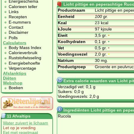
Energieschema
Licht pittige en peperachtige Ruco
Calorieen teller
Productnaam
Licht pittige en pepe
Links
Eenheid
100 gr.
Recepten
E-nummers
Kcal
23
kcal
Contact
kJoule
97 kjoule
Disclaimer
Eiwit
3,5 gr.
•
Polls
Koolhydraten
0,1 gr.
•
Calculators
Body Mass Index
Vet
0,5 gr.
•
Calorieverbruik
Voedingsvezel
2,0 gr.
•
Ruststofwisseling
Natrium
30 mg.
Energiebehoefte
Productgroep
Groente en peulvru
Vetpercentage
Afslanktips
Diëten
Extra calorie waarden van Licht pi
Webshop
Verzadigd vet: 0,1 g
Boeken
Suikers: 0,0 g
Voedingsvezels: 2,0 g
Ingrediënten Licht pittige en pepe
11 Afvaltips
Rucola
Water zuivert je lichaam
Let op je voeding
Eet met regelmaat