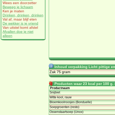
Wees een doorzetter
Beweeg je lichaam
Ken je maten
Drinken, drinken, drinken
Val af, maar blijf eten
De wekker is je vriend
Van uitstel komt afstel
Afvallen doe je niet
alleen
Inhoud verpakking Licht pittige e
Zak 75 gram
Producten waar 23 kcal per 100 g. i
Productnaam
Snijbiet
Witte kool, rauw
Bloemkoolroosjes (Bonduelle)
Soepgroenten (resto)
Ossenstaartsoep (Unox)