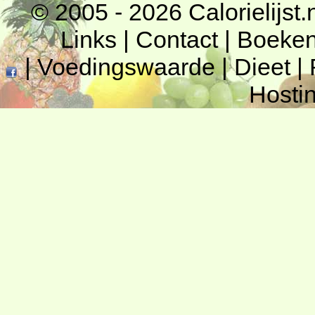
© 2005 - 2026
Calorielijst.
Links
|
Contact
|
Boeke
|
Voedingswaarde
|
Dieet
|
Hosti