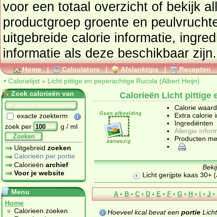
voor een totaal overzicht of bekijk alle producten uit de
productgroep
groente en peulvrucht
uitgebreide calorie informatie, ingre
informatie als deze beschikbaar zijn.
Home
|
Calculators
|
Afslanktips
|
Recepten
•
Calorielijst
»
Licht pittige en peperachtige Rucola (Albert Heijn)
Zoek calorieën van
Calorieën Licht pittige
Calorie waar
Extra calorie 
exacte zoekterm
Ingrediënten
zoek per
g / ml
Allergie infor
Zoeken
Producten me
Uitgebreid
zoeken
Calorieën per portie
Calorieën
archief
Beki
Voor je website
Licht gerijpte kaas 30+
Menu
A
•
B
•
C
•
D
•
E
•
F
•
G
•
H
•
I
•
J
•
Home
Calorieen zoeken
Hoeveel kcal bevat een
portie
Licht