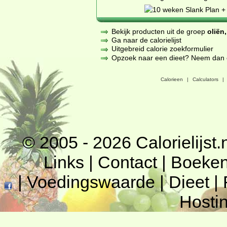
Bekijk producten uit de groep
oliën
Ga naar de calorielijst
Uitgebreid calorie zoekformulier
Opzoek naar een dieet? Neem dan een
Calorieen
|
Calculators
|
© 2005 - 2026
Calorielijst.
Links
|
Contact
|
Boeke
|
Voedingswaarde
|
Dieet
|
Hosti