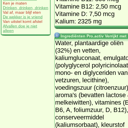
Ken je maten
Vitamine B12: 2,50 mcg
Drinken, drinken, drinken
Val af, maar blijf eten
Vitamine D: 7,50 mcg
De wekker is je vriend
Kalium: 2325 mg
Van uitstel komt afstel
Afvallen doe je niet
alleen
Ingrediënten Pro.activ Verrijkt met
Water, plantaardige oliën
(32%) en vetten,
kaliumgluconaat, emulgato
(polyglycerol polyricinolaat
mono- en diglyceriden van
vetzuren, lecithine),
voedingszuur (citroenzuur)
aroma's (bevatten lactose
melkeiwitten), vitamines (
B6, A, foliumzuur, D, B12)
conserveermiddel
(kaliumsorbaat), kleurstof