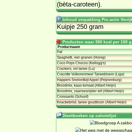
(bèta-caroteen).
Inhoud verpakking Pro.activ Verrij
Kuipje 250 gram
Producten waar 380 kcal per 100 g.
Productnaam
Pat
Spaghetti, vier-granen (Honig)
Coco Pops Chocos (Kellogg's)
Crackers, vol tarwe (Lu)
Cracotte Volkorenmeel Tarwebloem (Liga)
Happers Snelontbijt Appel (Peijnenburg)
Broodmix, kaas-tomaat (Albert Heijn)
Broodmix, zaansesnijder wit (Albert Heijn)
Croissants (Schoof)
Knackebröd, tarwe goudbruin (Albert Heijn)
Dieetboeken op calorielijst