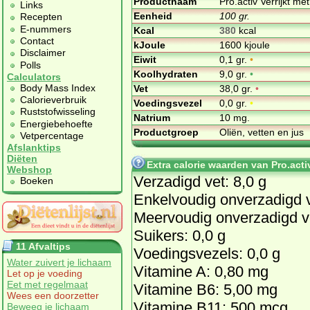
Productnaam
Pro.activ Verrijkt me
Links
Eenheid
100 gr.
Recepten
E-nummers
Kcal
380
kcal
Contact
kJoule
1600 kjoule
Disclaimer
Eiwit
0,1 gr.
•
Polls
Koolhydraten
9,0 gr.
•
Calculators
Body Mass Index
Vet
38,0 gr.
•
Calorieverbruik
Voedingsvezel
0,0 gr.
•
Ruststofwisseling
Natrium
10 mg.
Energiebehoefte
Productgroep
Oliën, vetten en jus
Vetpercentage
Afslanktips
Diëten
Extra calorie waarden van Pro.activ
Webshop
Verzadigd vet: 8,0 g
Boeken
Enkelvoudig onverzadigd v
Meervoudig onverzadigd ve
Suikers: 0,0 g
11 Afvaltips
Voedingsvezels: 0,0 g
Water zuivert je lichaam
Vitamine A: 0,80 mg
Let op je voeding
Eet met regelmaat
Vitamine B6: 5,00 mg
Wees een doorzetter
Vitamine B11: 500 mcg
Beweeg je lichaam