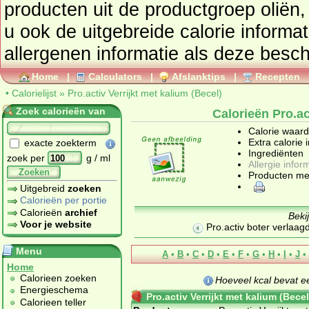
producten uit de productgroep
oliën,
u ook de uitgebreide calorie informat
allergenen informatie als deze besch
Home
|
Calculators
|
Afslanktips
|
Recepten
•
Calorielijst
»
Pro.activ Verrijkt met kalium (Becel)
Zoek calorieën van
Calorieën Pro.ac
Calorie waar
Extra calorie 
exacte zoekterm
Ingrediënten
zoek per
g / ml
Allergie infor
Zoeken
Producten me
Uitgebreid
zoeken
Calorieën per portie
Calorieën
archief
Beki
Voor je website
Pro.activ boter verlaagd
Menu
A
•
B
•
C
•
D
•
E
•
F
•
G
•
H
•
I
•
J
•
Home
Calorieen zoeken
Hoeveel kcal bevat 
Energieschema
Pro.activ Verrijkt met kalium (Becel
Calorieen teller