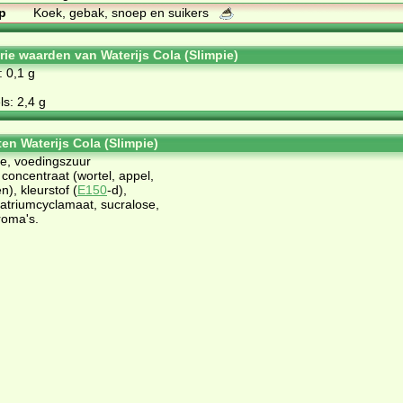
p
Koek, gebak, snoep en suikers
rie waarden van Waterijs Cola (Slimpie)
: 0,1 g
s: 2,4 g
en Waterijs Cola (Slimpie)
ne, voedingszuur
 concentraat (wortel, appel,
en), kleurstof (
E150
-d),
natriumcyclamaat, sucralose,
roma's.