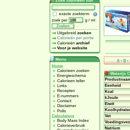
Zoek calorieën van
exacte zoekterm
zoek per
g / ml
Zoeken
Uitgebreid
zoeken
Calorieën per portie
Calorieën
archief
Voor je website
Menu
A
•
B
•
Home
Calorieen zoeken
Waterijs C
Energieschema
Productnaa
Calorieen teller
Eenheid
Links
Recepten
Kcal
E-nummers
kJoule
Contact
Eiwit
Disclaimer
Koolhydrate
Polls
Vet
Calculators
Body Mass Index
Voedingsvez
Calorieverbruik
Natrium