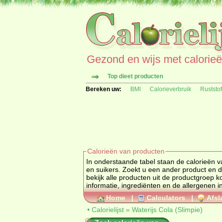
Gezond en wijs met calorieën 
Top dieet producten
Bereken uw:
BMI
Calorieverbruik
Ruststo
Calorieën van producten
In onderstaande tabel staan de calorieën v
en suikers. Zoekt u een ander prod
bekijk alle producten uit de productgroep
k
informatie, ingrediënten en de allergenen i
Home
|
Calculators
|
Afsl
•
Calorielijst
»
Waterijs Cola (Slimpie)