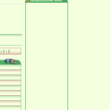
Gesponsorde links
•
Y
•
Z