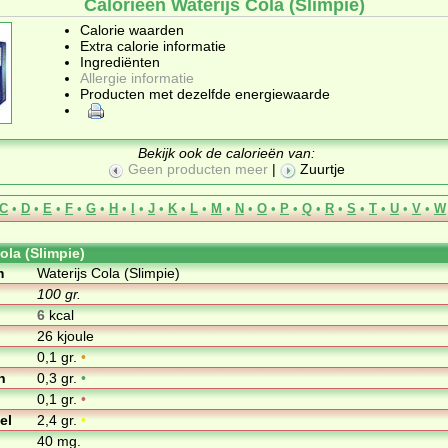
Calorieën Waterijs Cola (Slimpie)
Calorie waarden
Extra calorie informatie
Ingrediënten
Allergie informatie
Producten met dezelfde energiewaarde
Bekijk ook de calorieën van:
Geen producten meer
|
Zuurtje
C
•
D
•
E
•
F
•
G
•
H
•
I
•
J
•
K
•
L
•
M
•
N
•
O
•
P
•
Q
•
R
•
S
•
T
•
U
•
V
•
W
ola (Slimpie)
m
Waterijs Cola (Slimpie)
100 gr.
6
kcal
26 kjoule
0,1 gr.
•
n
0,3 gr.
•
0,1 gr.
•
el
2,4 gr.
•
40 mg.