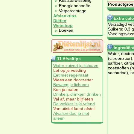
Ruststofwisseling
Productgroe
Energiebehoefte
Vetpercentage
Afslanktips
Extra calo
Diëten
Verzadigd vet
Webshop
Suikers: 0,3 g
Boeken
Voedingsvezel
Ingrediënt
Water, dextri
(citroenzuur),
11 Afvaltips
saffloer, citro
Water zuivert je lichaam
zoetstoffen (
Let op je voeding
sacharine), a
Eet met regelmaat
Wees een doorzetter
Beweeg je lichaam
Ken je maten
Drinken, drinken, drinken
Val af, maar blijf eten
De wekker is je vriend
Van uitstel komt afstel
Afvallen doe je niet
alleen