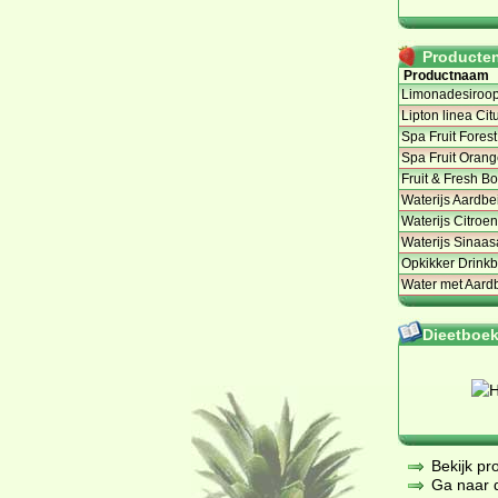
Producten 
Productnaam
Limonadesiroop
Lipton linea Cit
Spa Fruit Forest
Spa Fruit Orang
Fruit & Fresh B
Waterijs Aardbei
Waterijs Citroen
Waterijs Sinaas
Opkikker Drinkb
Water met Aard
Dieetboeke
Bekijk pr
Ga naar de