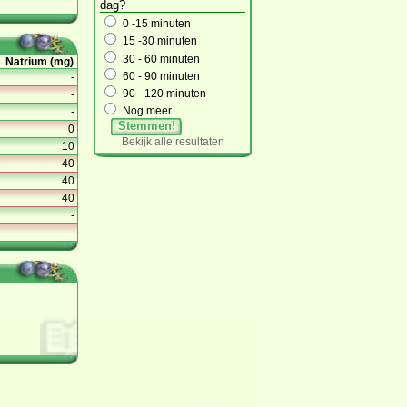
dag?
0 -15 minuten
15 -30 minuten
30 - 60 minuten
Natrium (mg)
60 - 90 minuten
-
90 - 120 minuten
-
-
Nog meer
Stemmen!
0
Bekijk alle resultaten
10
40
40
40
-
-