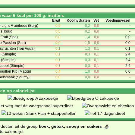
waar 6 kcal per 100 g. inzitten.
Eiwit
Koolhydraten
Vet
Voedingsvezel
 Light Framboos (Burg)
0,0
0,2
0,0
-
us, koud
0,0
0,2
0,0
-
 Fruit (Spa)
0,0
1,4
0,0
0,0
e Passion (Spa)
0,0
1,5
0,0
0,0
osvruchten (Top Aqua)
0,1
1,3
0,1
0,1
 (Slimpie)
0,1
0,3
0,1
2,4
 (Slimpie)
0,1
0,3
0,1
2,4
appel (Slimpie)
0,1
0,3
0,1
2,4
ouillon Kip (Maggi)
0,4
1,0
0,0
0,0
beismaak (Sourcy)
0,0
0,0
0,0
-
n op calorielijst
oducten uit de groep
koek, gebak, snoep en suikers
 calorielijst