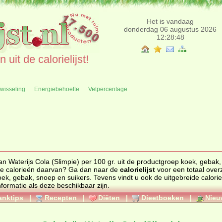
Het is vandaag
donderdag 06 augustus 2026
12:28:48
uit de calorielijst!
fwisseling
Energiebehoefte
Vetpercentage
an Waterijs Cola (Slimpie) per 100 gr. uit de productgroep koek, gebak
uct en de calorieën daarvan? Ga dan naar de
calorielijst
voor een totaal overzic
oek, gebak, snoep en suikers
. Tevens vindt u ook de uitgebreide calorie
nformatie als deze beschikbaar zijn.
anktips
|
Recepten
|
Diëten
|
Dieetboeken
|
Nieu