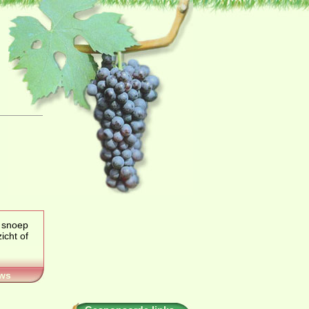
, snoep
ht of
ws