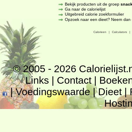
Bekijk producten uit de groep
snack
Ga naar de calorielijst
Uitgebreid calorie zoekformulier
Opzoek naar een dieet? Neem dan een
Calorieen
|
Calculators
|
© 2005 - 2026
Calorielijst.
Links
|
Contact
|
Boeke
|
Voedingswaarde
|
Dieet
|
Hosti