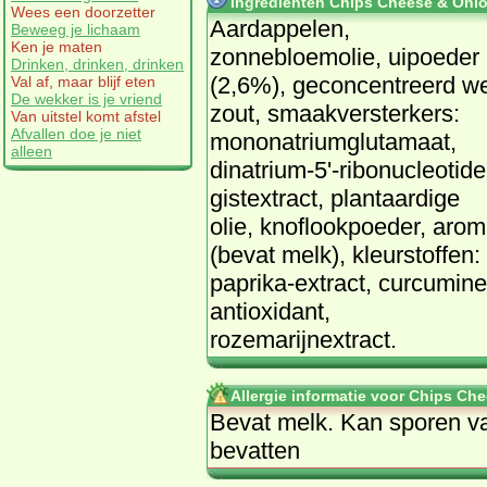
Ingrediënten Chips Cheese & Onio
Wees een doorzetter
Aardappelen,
Beweeg je lichaam
Ken je maten
zonnebloemolie, uipoeder
Drinken, drinken, drinken
(2,6%), geconcentreerd we
Val af, maar blijf eten
De wekker is je vriend
zout, smaakversterkers:
Van uitstel komt afstel
Afvallen doe je niet
mononatriumglutamaat,
alleen
dinatrium-5'-ribonucleotide
gistextract, plantaardige
olie, knoflookpoeder, aro
(bevat melk), kleurstoffen:
paprika-extract, curcumine
antioxidant,
rozemarijnextract.
Allergie informatie voor Chips Ch
Bevat melk. Kan sporen van
bevatten