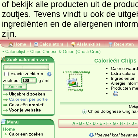
of bekijk alle producten uit de prod
zoutjes
. Tevens vindt u ook de uitgebreide calorie informatie,
ingrediënten en de allergenen infor
zijn.
Home
|
Calculators
|
Afslanktips
|
Recepten
•
Calorielijst
»
Chips Cheese & Onion (Crusti Croc)
Zoek calorieën van
Calorieën Chips
Calorie waar
Extra calorie 
exacte zoekterm
Ingrediënten
zoek per
g / ml
Allergie infor
Zoeken
Producten me
Uitgebreid
zoeken
Calorieën per portie
Calorieën
archief
Beki
Voor je website
Chips Bolognese Original
Menu
A
•
B
•
C
•
D
•
E
•
F
•
G
•
H
•
I
•
J
•
Home
Calorieen zoeken
Hoeveel kcal bevat e