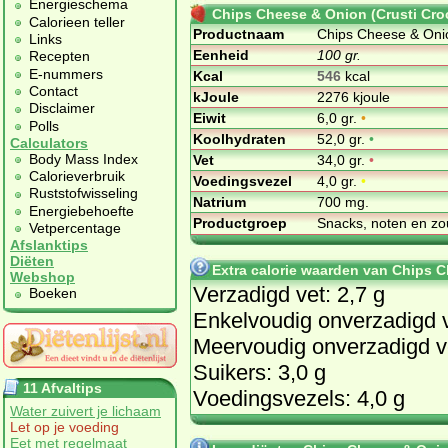
Energieschema
Chips Cheese & Onion (Crusti Cro
Calorieen teller
Productnaam
Chips Cheese & Onio
Links
Eenheid
100 gr.
Recepten
E-nummers
Kcal
546
kcal
Contact
kJoule
2276 kjoule
Disclaimer
Eiwit
6,0 gr.
•
Polls
Koolhydraten
52,0 gr.
•
Calculators
Body Mass Index
Vet
34,0 gr.
•
Calorieverbruik
Voedingsvezel
4,0 gr.
•
Ruststofwisseling
Natrium
700 mg.
Energiebehoefte
Productgroep
Snacks, noten en zo
Vetpercentage
Afslanktips
Diëten
Extra calorie waarden van Chips C
Webshop
Verzadigd vet: 2,7 g
Boeken
Enkelvoudig onverzadigd v
Meervoudig onverzadigd ve
Suikers: 3,0 g
11 Afvaltips
Voedingsvezels: 4,0 g
Water zuivert je lichaam
Let op je voeding
Eet met regelmaat