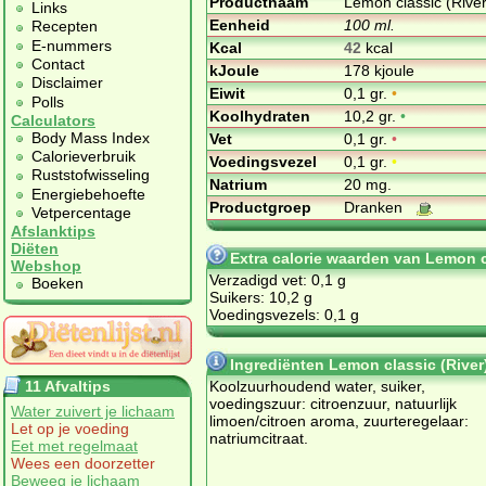
Productnaam
Lemon classic (River
Links
Eenheid
100 ml.
Recepten
E-nummers
Kcal
42
kcal
Contact
kJoule
178 kjoule
Disclaimer
Eiwit
0,1 gr.
•
Polls
Koolhydraten
10,2 gr.
•
Calculators
Body Mass Index
Vet
0,1 gr.
•
Calorieverbruik
Voedingsvezel
0,1 gr.
•
Ruststofwisseling
Natrium
20 mg.
Energiebehoefte
Productgroep
Dranken
Vetpercentage
Afslanktips
Diëten
Extra calorie waarden van Lemon c
Webshop
Verzadigd vet: 0,1 g
Boeken
Suikers: 10,2 g
Voedingsvezels: 0,1 g
Ingrediënten Lemon classic (River
11 Afvaltips
Koolzuurhoudend water, suiker,
voedingszuur: citroenzuur, natuurlijk
Water zuivert je lichaam
limoen/citroen aroma, zuurteregelaar:
Let op je voeding
natriumcitraat.
Eet met regelmaat
Wees een doorzetter
Beweeg je lichaam