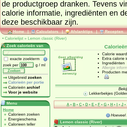
de productgroep
dranken
. Tevens vindt u ook de uitgebreide
calorie informatie, ingrediënten en d
deze beschikbaar zijn.
Home
|
Calculators
|
Afslanktips
|
Recepten
•
Calorielijst
»
Lemon classic (River)
Zoek calorieën van
Calorieën
Calorie waar
Extra calorie 
exacte zoekterm
Ingrediënten
zoek per
g / ml
Allergie infor
Zoeken
Producten me
Uitgebreid
zoeken
Calorieën per portie
Calorieën
archief
Beki
Voor je website
Lekkerbekjes (Golde
Menu
A
•
B
•
C
•
D
•
E
•
F
•
G
•
H
•
I
•
J
•
Home
Calorieen zoeken
Hoeveel 
Energieschema
Lemon classic (River)
Calorieen teller