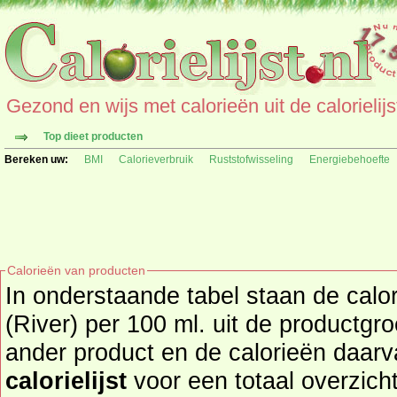
Gezond en wijs met calorieën uit de calorielijs
Top dieet producten
Bereken uw:
BMI
Calorieverbruik
Ruststofwisseling
Energiebehoefte
Calorieën van producten
In onderstaande tabel staan de calo
(River) per 100 ml. uit de productgroep dran
ander product en de calorieën daar
calorielijst
voor een totaal overzicht of bekijk alle producten u