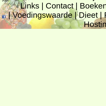
Links
|
Contact
|
Boeke
|
Voedingswaarde
|
Dieet
|
Hosti