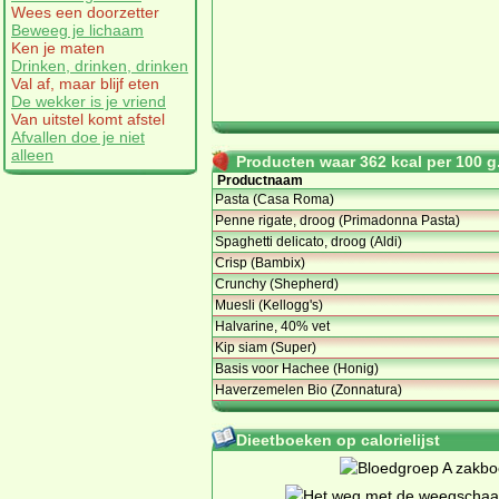
Wees een doorzetter
Beweeg je lichaam
Ken je maten
Drinken, drinken, drinken
Val af, maar blijf eten
De wekker is je vriend
Van uitstel komt afstel
Afvallen doe je niet
alleen
Producten waar 362 kcal per 100 g.
Productnaam
Pasta (Casa Roma)
Penne rigate, droog (Primadonna Pasta)
Spaghetti delicato, droog (Aldi)
Crisp (Bambix)
Crunchy (Shepherd)
Muesli (Kellogg's)
Halvarine, 40% vet
Kip siam (Super)
Basis voor Hachee (Honig)
Haverzemelen Bio (Zonnatura)
Dieetboeken op calorielijst