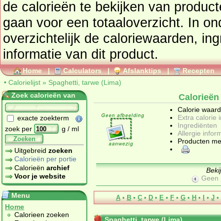
de calorieën te bekijken van produc
gaan voor een totaaloverzicht. In onderstaand tabel vindt u
overzichtelijk de caloriewaarden, ingrediënten en allergenen
informatie van dit product.
Home
|
Calculators
|
Afslanktips
|
Recepten
•
Calorielijst
»
Spaghetti, tarwe (Lima)
Zoek calorieën van
Calorieën 
Calorie waar
Extra calorie 
exacte zoekterm
Ingrediënten
zoek per
g / ml
Allergie infor
Zoeken
Producten me
Uitgebreid
zoeken
Calorieën per portie
Calorieën
archief
Beki
Voor je website
Geen 
Menu
A
•
B
•
C
•
D
•
E
•
F
•
G
•
H
•
I
•
J
•
Home
Calorieen zoeken
Spaghetti, tarwe (Lima)