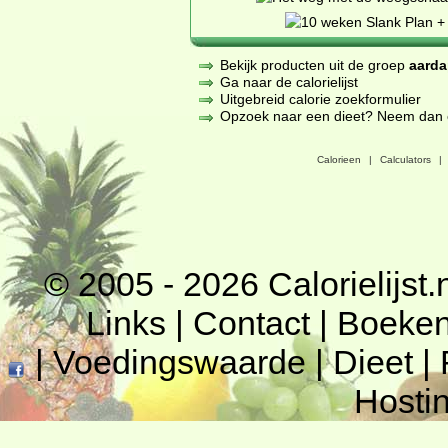
Bekijk producten uit de groep
aarda
Ga naar de calorielijst
Uitgebreid calorie zoekformulier
Opzoek naar een dieet? Neem dan een
Calorieen
|
Calculators
|
© 2005 - 2026
Calorielijst.
Links
|
Contact
|
Boeke
|
Voedingswaarde
|
Dieet
|
Hosti