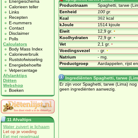
Energieschema
Productnaam
Spaghetti, tarwe (Li
Calorieen teller
Eenheid
100 gr.
Links
Recepten
Kcal
362
kcal
E-nummers
kJoule
1514 kjoule
Contact
Eiwit
12,9 gr.
•
Disclaimer
Koolhydraten
72,9 gr.
•
Polls
Vet
2,1 gr.
•
Calculators
Body Mass Index
Voedingsvezel
- gr.
•
Calorieverbruik
Natrium
- mg.
Ruststofwisseling
Productgroep
Aardappelen, rijst e
Energiebehoefte
Vetpercentage
Afslanktips
Ingrediënten Spaghetti, tarwe (Lim
Diëten
Er zijn voor Spaghetti, tarwe (Lima) nog
Webshop
geen ingrediënten aanwezig.
Boeken
11 Afvaltips
Water zuivert je lichaam
Let op je voeding
Eet met regelmaat