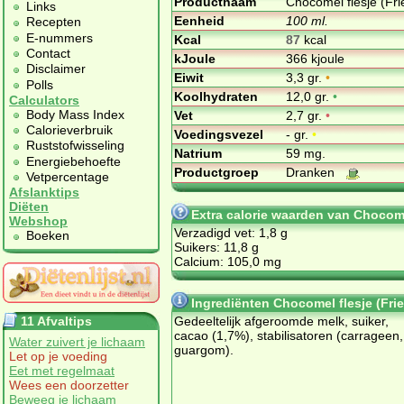
Productnaam
Chocomel flesje (Fr
Links
Eenheid
100 ml.
Recepten
E-nummers
Kcal
87
kcal
Contact
kJoule
366 kjoule
Disclaimer
Eiwit
3,3 gr.
•
Polls
Koolhydraten
12,0 gr.
•
Calculators
Body Mass Index
Vet
2,7 gr.
•
Calorieverbruik
Voedingsvezel
- gr.
•
Ruststofwisseling
Natrium
59 mg.
Energiebehoefte
Productgroep
Dranken
Vetpercentage
Afslanktips
Diëten
Extra calorie waarden van Chocome
Webshop
Verzadigd vet: 1,8 g
Boeken
Suikers: 11,8 g
Calcium: 105,0 mg
Ingrediënten Chocomel flesje (Fr
11 Afvaltips
Gedeeltelijk afgeroomde melk, suiker,
cacao (1,7%), stabilisatoren (carrageen,
Water zuivert je lichaam
guargom).
Let op je voeding
Eet met regelmaat
Wees een doorzetter
Beweeg je lichaam