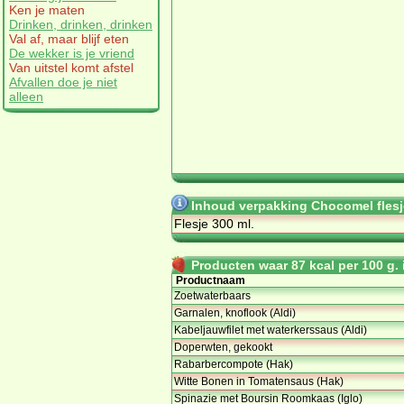
Ken je maten
Drinken, drinken, drinken
Val af, maar blijf eten
De wekker is je vriend
Van uitstel komt afstel
Afvallen doe je niet
alleen
Inhoud verpakking Chocomel flesj
Flesje 300 ml.
Producten waar 87 kcal per 100 g. i
Productnaam
Zoetwaterbaars
Garnalen, knoflook (Aldi)
Kabeljauwfilet met waterkerssaus (Aldi)
Doperwten, gekookt
Rabarbercompote (Hak)
Witte Bonen in Tomatensaus (Hak)
Spinazie met Boursin Roomkaas (Iglo)