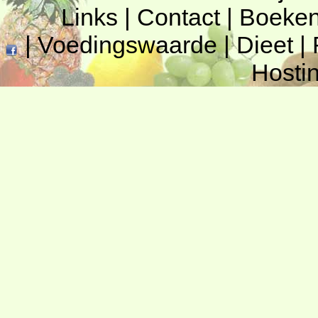
Links
|
Contact
|
Boeke
|
Voedingswaarde
|
Dieet
|
Hosti