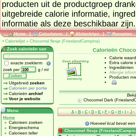
producten uit de productgroep
drank
uitgebreide calorie informatie, ingre
informatie als deze beschikbaar zijn.
Home
|
Calculators
|
Afslanktips
|
Recepten
•
Calorielijst
»
Chocomel flesje (FrieslandCampina)
Zoek calorieën van
Calorieën Choco
Calorie waar
Extra calorie 
exacte zoekterm
Ingrediënten
zoek per
g / ml
Allergie infor
Zoeken
Producten me
Uitgebreid
zoeken
Calorieën per portie
Calorieën
archief
Beki
Voor je website
Chocomel Dark (Friesland
Menu
A
•
B
•
C
•
D
•
E
•
F
•
G
•
H
•
I
•
J
•
Home
Calorieen zoeken
Hoeveel kcal bevat ee
Energieschema
Chocomel flesje (FrieslandCampin
Calorieen teller