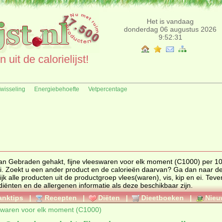
Het is vandaag
donderdag 06 augustus 2026
9:52:31
uit de calorielijst!
fwisseling
Energiebehoefte
Vetpercentage
van Gebraden gehakt, fijne vleeswaren voor elk moment (C1000) per 100
de productgroep vlees(waren), vis, kip en ei. Zoekt u een ander product en de calorieën daarvan? Ga dan naar d
totaal overzicht of bekijk alle producten uit de productgroep
vlees(waren), vis, kip en ei
. Tevens vindt u
ediënten en de allergenen informatie als deze beschikbaar zijn.
anktips
|
Recepten
|
Diëten
|
Dieetboeken
|
Nieu
eswaren voor elk moment (C1000)