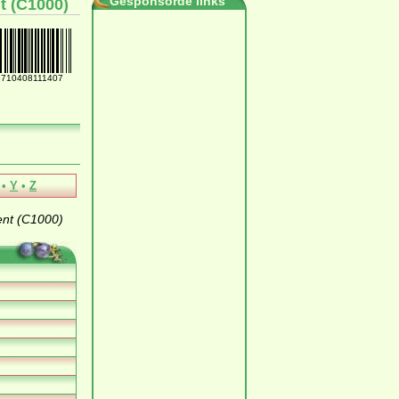
Gesponsorde links
t (C1000)
8710408111407
•
Y
•
Z
ent (C1000)