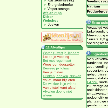
Ruststofwisseling
Voedingsvez
Energiebehoefte
Natrium
Vetpercentage
Productgroe
Afslanktips
Diëten
Webshop
Extra cal
Boeken
Verzadigd vet
Enkelvoudig o
Meervoudig on
Suikers: 0,3 g
Voedingsvezel
11 Afvaltips
Water zuivert je lichaam
Ingrediën
Let op je voeding
52% varkensv
Eet met regelmaat
rundvlees, t
Wees een doorzetter
zout, voedin
Beweeg je lichaam
specerijen, ge
Ken je maten
gehydroliseer
Drinken, drinken, drinken
maïs), stabil
Val af, maar blijf eten
E472e
, runde
De wekker is je vriend
zuurteregela
Van uitstel komt afstel
antioxidanten
Afvallen doe je niet
smaakverster
alleen
gedeeltelijk 
plantaardige o
gerstemoutext