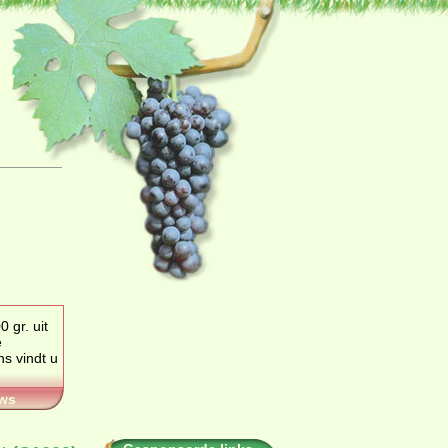
 gr. uit
e
ws