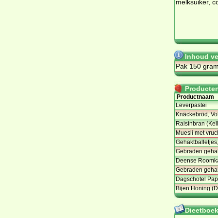
melksuiker, 
Inhoud ve
Pak 150 gra
Producten 
Productnaam
Leverpastei
Knäckebröd, Vo
Raisinbran (Kel
Muesli met vruc
Gehaktballetjes,
Gebraden geha
Deense Roomkaa
Gebraden gehakt
Dagschotel Pap
Bijen Honing (D
Dieetboeke