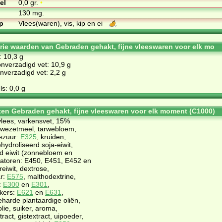
el
0,0 gr.
•
130 mg.
p
Vlees(waren), vis, kip en ei
orie waarden van Gebraden gehakt, fijne vleeswaren voor elk mo
: 10,3 g
nverzadigd vet: 10,9 g
verzadigd vet: 2,2 g
s: 0,0 g
ten Gebraden gehakt, fijne vleeswaren voor elk moment (C1000)
lees, varkensvet, 15%
arwezetmeel, tarwebloem,
gszuur:
E325
, kruiden,
hydroliseerd soja-eiwit,
d eiwit (zonnebloem en
isatoren: E450, E451, E452 en
reiwit, dextrose,
ar:
E575
, malthodextrine,
:
E300
en
E301
,
kers:
E621
en
E631
,
geharde plantaardige oliën,
lie, suiker, aroma,
ract, gistextract, uipoeder,