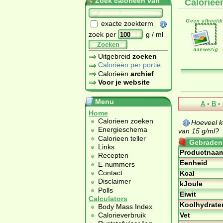
Zoek calorieën van
Calorieë
exacte zoekterm
zoek per
g / ml
Zoeken
Uitgebreid
zoeken
Calorieën per portie
Calorieën
archief
Voor je website
Menu
A
•
B
•
Home
Calorieen zoeken
Hoeveel k
Energieschema
van 15 g/ml?
Calorieen teller
Gebraden 
Links
Productnaa
Recepten
Eenheid
E-nummers
Contact
Kcal
Disclaimer
kJoule
Polls
Eiwit
Calculators
Koolhydrate
Body Mass Index
Vet
Calorieverbruik