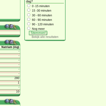
dag?
0 -15 minuten
15 -30 minuten
30 - 60 minuten
60 - 90 minuten
90 - 120 minuten
Nog meer
Stemmen!
Bekijk alle resultaten
Natrium (mg)
-
-
-
-
-
-
280
1
-
10