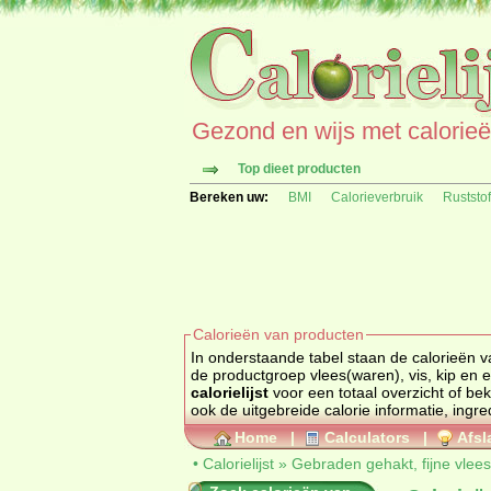
Gezond en wijs met calorieën 
Top dieet producten
Bereken uw:
BMI
Calorieverbruik
Ruststo
Calorieën van producten
In onderstaande tabel staan de calorieën 
calorielijst
voor een 
ook de uitgebreide calorie informatie, ingr
Home
|
Calculators
|
Afsl
•
Calorielijst
»
Gebraden gehakt, fijne vle