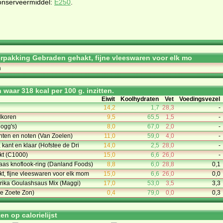
conserveermiddel:
E250
.
rpakking Gebraden gehakt, fijne vleeswaren voor elk mo
m
waar 318 kcal per 100 g. inzitten.
Eiwit
Koolhydraten
Vet
Voedingsvezel
14,2
1,7
28,3
-
lkoren
9,5
65,5
1,5
-
logg's)
8,0
67,0
2,0
-
hten en noten (Van Zoelen)
11,0
59,0
4,0
-
 kant en klaar (Hofstee de Dri
14,0
2,5
28,0
-
kt (C1000)
15,0
6,6
26,0
-
s knoflook-ring (Danland Foods)
8,8
6,0
28,8
0,1
, fijne vleeswaren voor elk mom
15,0
6,6
26,0
0,0
rika Goulashsaus Mix (Maggi)
17,0
53,0
3,5
3,3
e Zoete Zon)
0,4
79,0
0,0
0,3
n op calorielijst