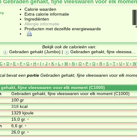
n Gebraden gehakt, fijne vleeswaren voor elk momen
Calorie waarden
Extra calorie informatie
Ingrediënten
Allergie informatie
Producten met dezelfde energiewaarde
Bekijk ook de calorieën van:
Gebraden gehakt (Jumbo)
|
Gebraden gehakt, fijne vleeswa
…
C
•
D
•
E
•
F
•
G
•
H
•
I
•
J
•
K
•
L
•
M
•
N
•
O
•
P
•
Q
•
R
•
S
•
T
•
U
•
V
•
W
cal bevat een
portie
Gebraden gehakt, fijne vleeswaren voor elk mom
gehakt, fijne vleeswaren voor elk moment (C1000)
m
Gebraden gehakt, fijne vleeswaren voor elk moment (C1000)
100 gr.
318
kcal
1329 kjoule
15,0 gr.
•
n
6,6 gr.
•
26,0 gr.
•